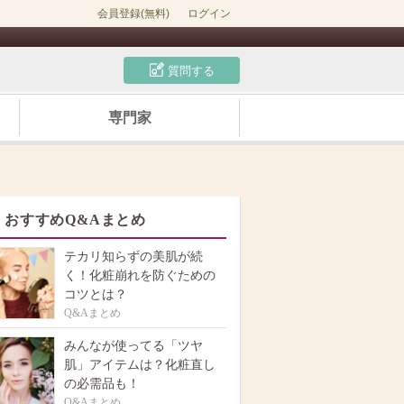
会員登録(無料)
ログイン
質問する
専門家
おすすめQ&Aまとめ
テカリ知らずの美肌が続
く！化粧崩れを防ぐための
コツとは？
Q&Aまとめ
みんなが使ってる「ツヤ
肌」アイテムは？化粧直し
の必需品も！
Q&Aまとめ