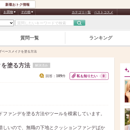
新着おトク情報
お買物
その他
カテゴリ一覧
ベストコスメ
質問一覧
ランキング
ずベースメイクを塗る方法
クを塗る方法
解決済み
109
回答：
件
私も知りたい
0
ドファンデを塗る方法やツールを模索しています。
惜しいので、無職の下地とクッションファンデばか