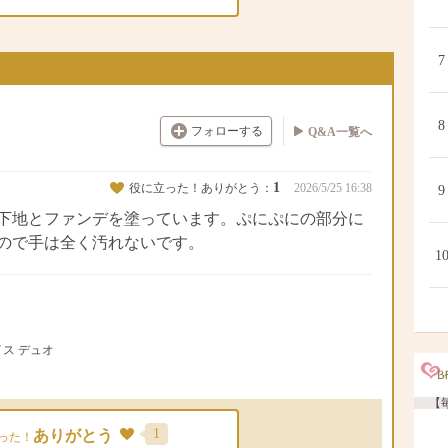
7
8
フォローする
Q&A一覧へ
1
役に立った！ありがとう：
2026/5/25 16:38
9
オで下地とファンデを塗っています。ぷにぷにの部分に
ので手は全く汚れないです。
1
フェイス デュオ
【毎
1
ありがとう
った！