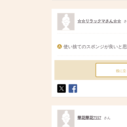
ト
ア
☆☆リラックマさん☆☆
さ
使い捨てのスポンジが良いと思
役に立
ポス
シェ
ト
ア
華花華花7557
さん