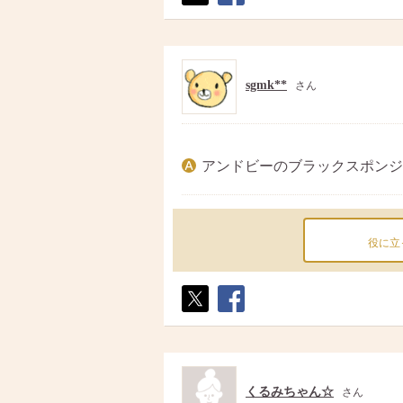
ポス
シェ
ト
ア
sgmk**
さん
アンドビーのブラックスポンジ
役に立
ポス
シェ
ト
ア
くるみちゃん☆
さん