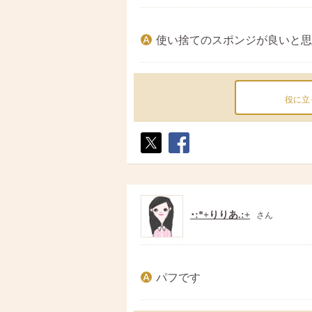
使い捨てのスポンジが良いと思
役に立
ポス
シェ
ト
ア
･:*+りりあ.:+
さん
パフです