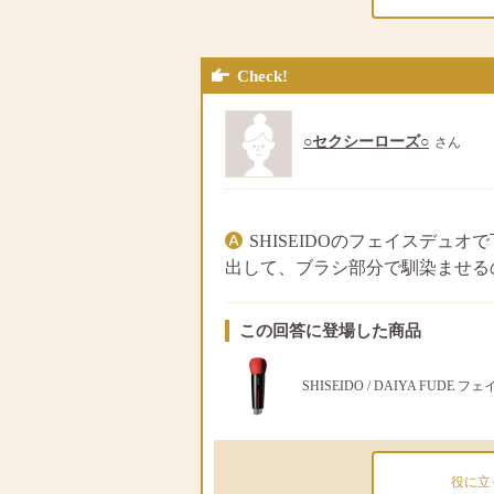
Check!
○セクシーローズ○
さん
SHISEIDOのフェイスデュ
出して、ブラシ部分で馴染ませる
この回答に登場した商品
SHISEIDO / DAIYA FUDE 
役に立