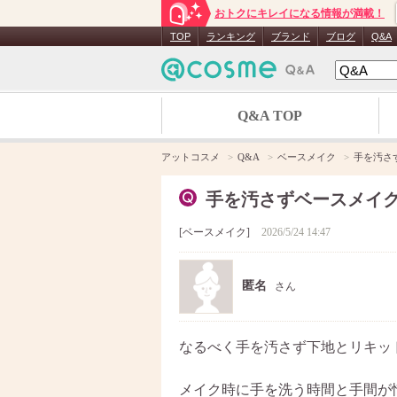
おトクにキレイになる情報が満載！
TOP
ランキング
ブランド
ブログ
Q&A
Q&A TOP
アットコスメ
Q&A
ベースメイク
手を汚さ
手を汚さずベースメイ
ベースメイク
2026/5/24 14:47
匿名
さん
なるべく手を汚さず下地とリキッ
メイク時に手を洗う時間と手間が