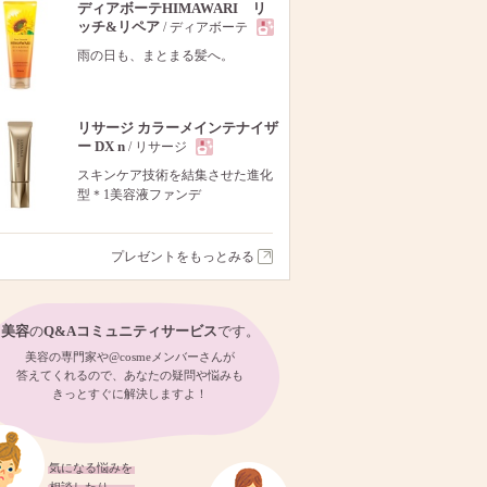
ディアボーテHIMAWARI リ
ッチ&リペア
/ ディアボーテ
現
雨の日も、まとまる髪へ。
品
リサージ カラーメインテナイザ
ー DX n
/ リサージ
現
スキンケア技術を結集させた進化
型＊1美容液ファンデ
品
プレゼントをもっとみる
美容
の
Q&Aコミュニティサービス
です。
美容の専門家や@cosmeメンバーさんが
答えてくれるので、あなたの疑問や悩みも
きっとすぐに解決しますよ！
気になる悩みを