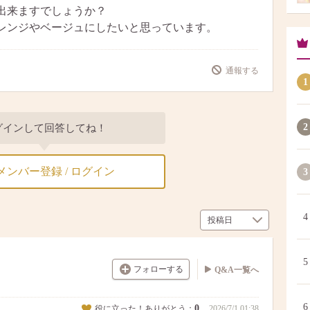
出来ますでしょうか？
レンジやベージュにしたいと思っています。
通報する
1
2
グインして回答してね！
メンバー登録 / ログイン
3
4
5
フォローする
Q&A一覧へ
6
0
役に立った！ありがとう：
2026/7/1 01:38