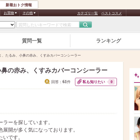
新着おトク情報
お買物
その他
カテゴリ一覧
ベストコスメ
質問一覧
ランキング
ミ、たるみ、小鼻の赤み、くすみカバーコンシーラー
小鼻の赤み、くすみカバーコンシーラー
61
回答：
件
私も知りたい
0
ーラーを探しています。
色展開が多く気になっております。
たいです。