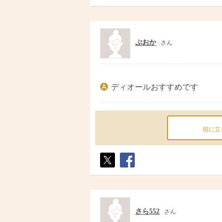
ポス
シェ
ト
ア
ぷおか
さん
ディオールおすすめです
役に立
ポス
シェ
ト
ア
さら552
さん