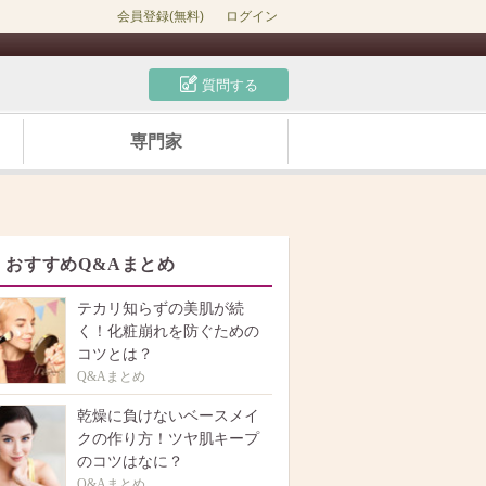
会員登録(無料)
ログイン
質問する
専門家
おすすめQ&Aまとめ
テカリ知らずの美肌が続
く！化粧崩れを防ぐための
コツとは？
Q&Aまとめ
乾燥に負けないベースメイ
クの作り方！ツヤ肌キープ
のコツはなに？
Q&Aまとめ