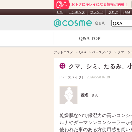
おトクにキレイになる情報が満載！
TOP
ランキング
ブランド
ブログ
Q&A
Q&A TOP
アットコスメ
Q&A
ベースメイク
クマ、シ
クマ、シミ、たるみ、
ベースメイク
2026/5/28 07:29
匿名
さん
乾燥肌なので保湿力の高いコンシ
ルナやダーマシンコンシーラーが
使われた事のある方使用感を伺い