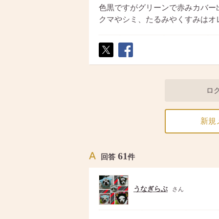
色黒ですがグリーンで赤みカバー
クマやシミ、たるみやくすみはオ
ポス
シェ
ト
ア
ロ
新規
61
回答
件
うなぎらぶ
さん