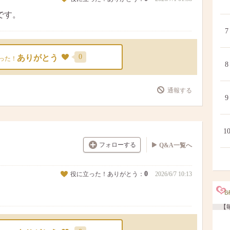
です。
7
0
ありがとう
った！
8
通報する
9
1
フォローする
Q&A一覧へ
0
役に立った！ありがとう：
2026/6/7 10:13
【毎