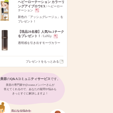
ヘビーローテーション カラーリ
ングアイブロウEX
/ ヘビーロー
テーション
現
新色の「アッシュグレージュ」を
プレゼント！
品
【現品20名様】人気No.1チーク
をプレゼント！
/ LoNLy
現
透明感を引き出すモーヴカラー
品
プレゼントをもっとみる
美容
の
Q&Aコミュニティサービス
です。
美容の専門家や@cosmeメンバーさんが
答えてくれるので、あなたの疑問や悩みも
きっとすぐに解決しますよ！
気になる悩みを