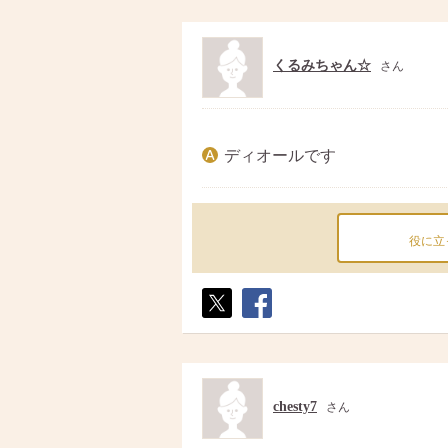
くるみちゃん☆
さん
ディオールです
役に立
ポス
シェ
ト
ア
chesty7
さん