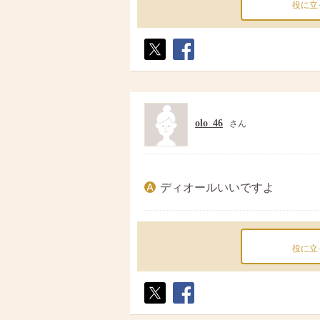
役に立
ポス
シェ
ト
ア
olo_46
さん
ディオールいいですよ
役に立
ポス
シェ
ト
ア