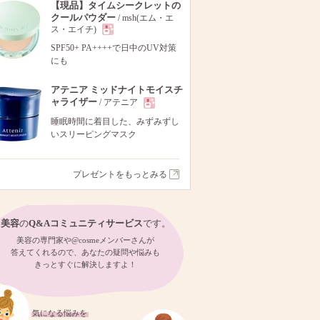
【現品】タイムシークレットの
クールパウダー
/ msh(エム・エ
ス・エイチ)
現
SPF50+ PA++++で日中のUV対策
にも
品
アテニア ミッドナイトモイスチ
ャライザー
/ アテニア
現
睡眠時間に着目した、みずみずし
いスリーピングマスク
品
プレゼントをもっとみる
美容
の
Q&Aコミュニティサービス
です。
美容の専門家や@cosmeメンバーさんが
答えてくれるので、あなたの疑問や悩みも
きっとすぐに解決しますよ！
気になる悩みを