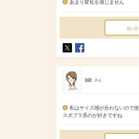
あまり変化を感じません
役に立
ポス
シェ
ト
ア
3sD
さん
私はサイズ感が合わないので使
スポブラ系のが好きですね