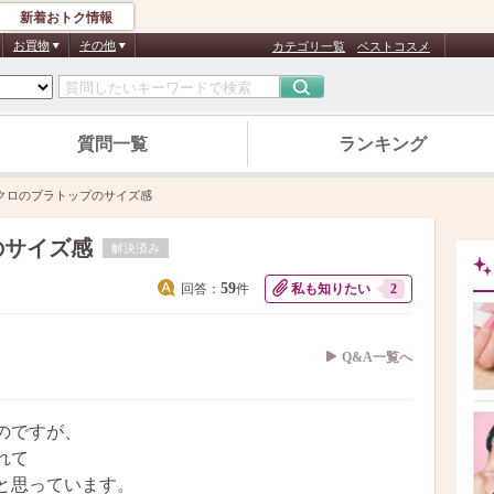
新着おトク情報
お買物
その他
カテゴリ一覧
ベストコスメ
質問一覧
ランキング
クロのブラトップのサイズ感
のサイズ感
解決済み
59
回答：
件
私も知りたい
2
Q&A一覧へ
のですが、
れて
と思っています。