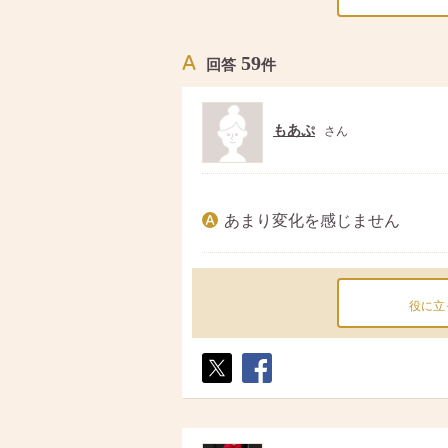
59
回答
件
もあぷ
さん
あまり変化を感じません
役に立
ポス
シェ
ト
ア