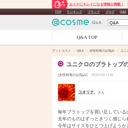
おトクにキレイになる情報が満載！
TOP
ランキング
ブランド
ブログ
Q&A
Q&A TOP
アットコスメ
Q&A
女性特有のお悩み
ユニ
ユニクロのブラトップ
女性特有のお悩み
2026/5/28 11:00
コオリナ.
さん
毎年ブラトップを買い足している
去年のものはずっときつく感じら
今年はサイズをひとつ上げようか