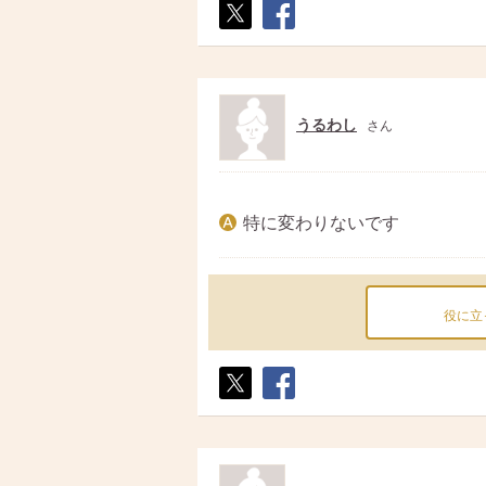
ポス
シェ
ト
ア
うるわし
さん
特に変わりないです
役に立
ポス
シェ
ト
ア