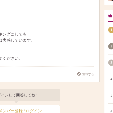
。
1
キングにしても
は実感しています。
2
てください。
3
通報する
4
グインして回答してね！
5
メンバー登録 / ログイン
6