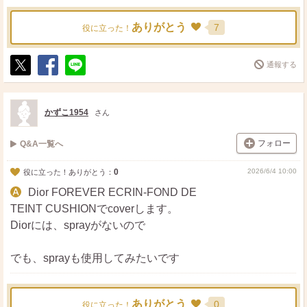
ありがとう
7
役に立った！
通報する
ポ
シ
送
ス
ェ
る
ト
ア
かずこ1954
さん
フォロー
Q&A一覧へ
0
2026/6/4 10:00
役に立った！ありがとう：
Dior FOREVER ECRIN-FOND DE
TEINT CUSHIONでcoverします。
Diorには、sprayがないので
でも、sprayも使用してみたいです
ありがとう
0
役に立った！