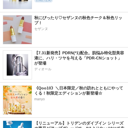
日焼け止め
秋にぴったり♡セザンヌの秋色チーク＆秋色リッ
プ！
セザンヌ
【7.31新発売】PDRN(*1)配合。肌悩み特化型美容
液に、ハリ・ツヤを与える「PDR-CNショット」
が登場
ディオール
《Qoo10》＼日本限定／秋の訪れとともにやって
くる！秋限定エディションが新登場☆
manyo
【リニューアル】トリデンのダイブイン シリーズ