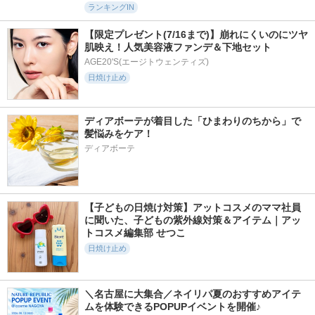
ランキングIN
【限定プレゼント(7/16まで)】崩れにくいのにツヤ
肌映え！人気美容液ファンデ＆下地セット
AGE20'S(エージトウェンティズ)
日焼け止め
ディアボーテが着目した「ひまわりのちから」で
髪悩みをケア！
ディアボーテ
【子どもの日焼け対策】アットコスメのママ社員
に聞いた、子どもの紫外線対策＆アイテム｜アッ
トコスメ編集部 せつこ
日焼け止め
＼名古屋に大集合／ネイリパ夏のおすすめアイテ
ムを体験できるPOPUPイベントを開催♪