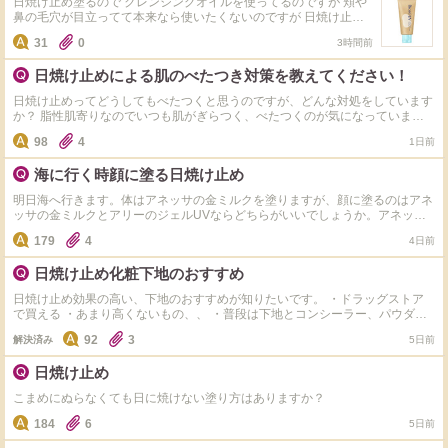
日焼け止め塗るので クレンジングオイルを使ってるのですが 頬や
鼻の毛穴が目立ってて本来なら使いたくないのですが 日焼け止め
が落ちるクレンジングはありますでしょうか… 使ってる日焼け止
31
0
3時間前
めはビオレuvの茶色のやつです！ ちなみにウォータープルーフで
おすすめのものやウォータープルーフでもジェルで落ちるクレンジ
日焼け止めによる肌のべたつき対策を教えてください！
ングがあれば教えてください！ よろしくお願いします。
日焼け止めってどうしてもべたつくと思うのですが、どんな対処をしています
か？ 脂性肌寄りなのでいつも肌がぎらつく、べたつくのが気になっていま
す。 ベースメイクの上にパウダーを塗る・フィックスミストを使う…など普
98
4
1日前
段みなさんが使っているアイテムや方法を参考にさせてください。 また、べ
たつかない日焼け止めでおすすめがあれば教えてください！
海に行く時顔に塗る日焼け止め
明日海へ行きます。体はアネッサの金ミルクを塗りますが、顔に塗るのはアネ
ッサの金ミルクとアリーのジェルUVならどちらがいいでしょうか。アネッサ
は肌荒れ、乾燥がしやすいと聞き心配で、アリーの方がテクスチャー的に乾燥
179
4
4日前
しにくいのかなと思ったのですが… メイクの崩れにくさ、日焼けしにくさ、
翌日肌荒れするかという観点で皆さんはどちらを選びますか？
日焼け止め化粧下地のおすすめ
日焼け止め効果の高い、下地のおすすめが知りたいです。 ・ドラッグストア
で買える ・あまり高くないもの、、 ・普段は下地とコンシーラー、パウダー
のみのベースメイクなので、下地だけでトーンアップし綺麗に見えるものがい
92
3
解決済み
5日前
い （カバー力ではなく明るく綺麗になるもの？） ・白か、グリーン系がいい
かなと ・ベタつかない、皮脂テカリ防止があると尚良い 説明が難しく、要望
日焼け止め
も多いですが、なにかおすすめがありましたら是非よろしくお願いします。
現在はアルブランのUVエマルジョン日中乳液と、タイムシークレットグリー
こまめにぬらなくても日に焼けない塗り方はありますか？
ンを部分的に使っているのですがアルブランは高いので、検討中でした。 よ
ろしくお願い致します。
184
6
5日前