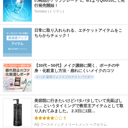
の商品がアップグレード*1。8/1よりQoo10にて先
行発売開始！
Torriden (トリデン)
日常に取り入れられる、エチケットアイテムをこ
ちらからチェック！
【30代～50代】メイク講師に聞く、ポーチの中
身・化粧直し方法・崩れにくいメイクのコツ
イハダ 薬用フェイスプロテクトパウダー
美容院に行きたいけどバタバタしていて先延ばし
に… というタイミングで救世主アイテムとして取
り入れてみました。 2.3日に1回…
5
AQ ブースティング トリートメント ヘアセラム