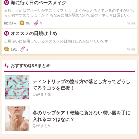
海に行く日のベースメイク
日焼け止めはアネッサかアスタリフトにしようかなと考えているのですがどち
らがおすすめでしょうか？ ちなみに肌が弱めなので金のアネッサは厳しいの
でそれ以外のアネッサにしようと思っているのですがどれがいいでしょうか？
96
4
解決済み
5日前
アネッサかアスタリフトの上に使うファンデーションに悩んでいます Tゾーン
のテカリ、毛穴、ニキビ、シミが気になっています！ 海で顔まで水につかり
オススメの日焼け止め
ません！ 5000円くらいまでの値段で崩れにくく、カバーもあり、マットでべ
たつきにくいファンデーションがあれば教えていただきたいです！ その上に
日用使いに使用しているオススメの日焼け止めが知りたいです！
重ねるパウダーもおすすめのがあればお願いします！！
191
2
6日前
おすすめQ&Aまとめ
ティントリップの塗り方や落とし方ってどうし
てる？コツを伝授！
Q&Aまとめ
冬のリップケア！乾燥に負けない潤い唇を手に
入れるコツはなに？
Q&Aまとめ