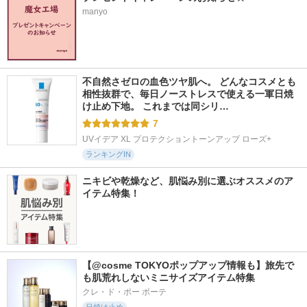
manyo
不自然さゼロの血色ツヤ肌へ。 どんなコスメとも
相性抜群で、毎日ノーストレスで使える一軍日焼
け止め下地。 これまでは同シリ…
7
UVイデア XL プロテクショントーンアップ ローズ+
ランキングIN
ニキビや乾燥など、肌悩み別に選ぶオススメのア
イテム特集！
【@cosme TOKYOポップアップ情報も】旅先で
も肌荒れしないミニサイズアイテム特集
クレ・ド・ポー ボーテ