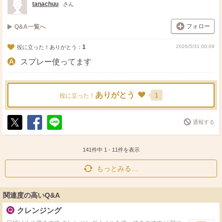
tanachuu
さん
フォロー
Q&A一覧へ
1
2026/5/31 00:09
役に立った！ありがとう：
スプレー使ってます
ありがとう
1
役に立った！
通報する
ポ
シ
送
ス
ェ
る
ト
ア
141件中
1
-
11
件を表示
もっとみる…
関連度の高いQ&A
クレンジング