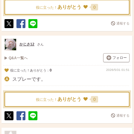
ありがとう
0
役に立った！
通報する
ポ
シ
送
ス
ェ
る
ト
ア
かじさ12
さん
フォロー
Q&A一覧へ
0
2026/5/31 01:51
役に立った！ありがとう：
スプレーです。
ありがとう
0
役に立った！
通報する
ポ
シ
送
ス
ェ
る
ト
ア