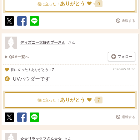
ありがとう
0
役に立った！
通報する
ポ
シ
送
ス
ェ
る
ト
ア
ディズニー大好きプーさん
さん
フォロー
Q&A一覧へ
7
2026/6/5 01:36
役に立った！ありがとう：
UVパウダーです
ありがとう
7
役に立った！
通報する
ポ
シ
送
ス
ェ
る
ト
ア
☆☆リラックマさん☆☆
さん