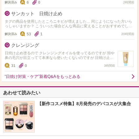
6
0
解決済み
2時間前
サンカット 日焼け止め
タグの商品を使用したところニキビが増えました… 同じようになった方いら
っしゃいますか？ こういった場合どんな商品に変えることがおすすめでしょ
うか。
53
1
解決済み
20時間前
クレンジング
日焼け止め塗るので クレンジングオイルを使ってるのですが 頬や
鼻の毛穴が目立ってて本来なら使いたくないのですが 日焼け止め
が落ちるクレンジングはありますでしょうか… 使ってる日焼け止
31
0
3時間前
め…
“日焼け対策・ケア”新着Q&Aをもっとみる
あわせて読みたい
【新作コスメ特集】8月発売のデパコスが大集合