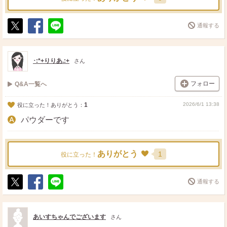
通報する
ポ
シ
送
ス
ェ
る
ト
ア
･:*+りりあ.:+
さん
フォロー
Q&A一覧へ
1
2026/6/1 13:38
役に立った！ありがとう：
パウダーです
ありがとう
1
役に立った！
通報する
ポ
シ
送
ス
ェ
る
ト
ア
あいすちゃんでございます
さん