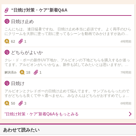
“日焼け対策・ケア”新着Q&A
日焼け止め
こんにちは。 連日猛暑ですね。 日焼け止め本当に必須です。 よく両手のひら
にクリームを大胆に塗って顔に塗ってるシーンを動画でみかけますがあのよ
うにされてますか？ あのやり方だと毛穴…
62
1
4時間前
どちらがよいか
クレ・ド・ポーの新作UV下地か、アルビオンの下地どちらを購入するか迷っ
てます。アルビオンがいいかなぁ、新作も試してみたいとは思いますが。。
アルビオン、クレド、画像の下地も使ったことがある方、いらっ…
18
1
解決済み
7時間前
日焼け
アルビオンとクレドポーの日焼け止めて悩んでます。 サンプルもらったので
すがどちらも良くて中々選べません。 みなさんはどちらがおすすめでしょう
か？
50
3
6時間前
“日焼け対策・ケア”新着Q&Aをもっとみる
あわせて読みたい