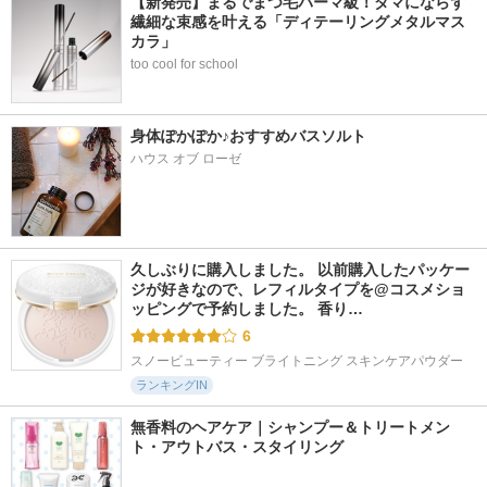
【新発売】まるでまつ毛パーマ級！ダマにならず
繊細な束感を叶える「ディテーリングメタルマス
カラ」
too cool for school
身体ぽかぽか♪おすすめバスソルト
ハウス オブ ローゼ
久しぶりに購入しました。 以前購入したパッケー
ジが好きなので、レフィルタイプを@コスメショ
ッピングで予約しました。 香り…
6
スノービューティー ブライトニング スキンケアパウダー
ランキングIN
無香料のヘアケア｜シャンプー＆トリートメン
ト・アウトバス・スタイリング