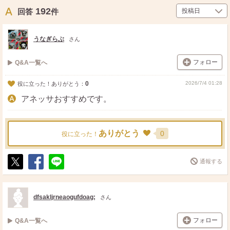
192
回答
件
うなぎらぶ
さん
フォロー
Q&A一覧へ
0
2026/7/4 01:28
役に立った！ありがとう：
アネッサおすすめです。
ありがとう
0
役に立った！
通報する
ポ
シ
送
ス
ェ
る
ト
ア
dfsakljrneaogufdoag;
さん
フォロー
Q&A一覧へ