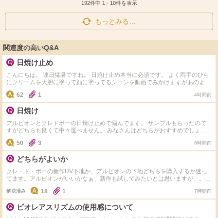
ト
ア
192件中
1
-
10
件を表示
もっとみる…
関連度の高いQ&A
日焼け止め
こんにちは。 連日猛暑ですね。 日焼け止め本当に必須です。 よく両手のひら
にクリームを大胆に塗って顔に塗ってるシーンを動画でみかけますがあのよう
にされてますか？ あのやり方だと毛穴落ちしそう。 ワタシは２本指で丁寧に
62
1
4時間前
ゆっくりつけてます。 40・50代のかたはどなたの美容you tubeみてますか？
（長井さん、小田切さん、嶋田さん以外でお願いします。）
日焼け
アルビオンとクレドポーの日焼け止めて悩んでます。 サンプルもらったので
すがどちらも良くて中々選べません。 みなさんはどちらがおすすめでしょう
か？
50
3
6時間前
どちらがよいか
クレ・ド・ポーの新作UV下地か、アルビオンの下地どちらを購入するか迷っ
てます。アルビオンがいいかなぁ、新作も試してみたいとは思いますが。。ア
ルビオン、クレド、画像の下地も使ったことがある方、いらっしゃいますか
18
1
解決済み
7時間前
（新作はまだ発売前ですが）クレ・ド・ポーの白くて四角い容器の下地はリピ
するほど愛用してました。
ビオレアスリズムの使用感について