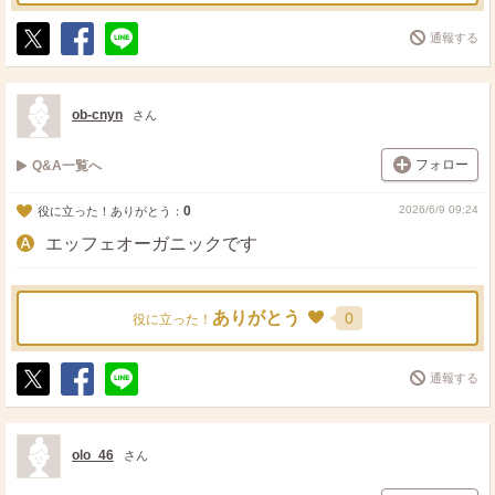
通報する
ポ
シ
送
ス
ェ
る
ト
ア
ob-cnyn
さん
フォロー
Q&A一覧へ
0
2026/6/9 09:24
役に立った！ありがとう：
エッフェオーガニックです
ありがとう
0
役に立った！
通報する
ポ
シ
送
ス
ェ
る
ト
ア
olo_46
さん