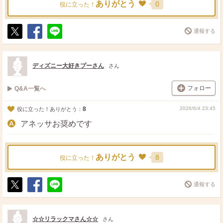
ありがとう
0
役に立った！
通報する
ポ
シ
送
ス
ェ
る
ト
ア
ディズニー大好きプーさん
さん
フォロー
Q&A一覧へ
8
2026/6/4 23:45
役に立った！ありがとう：
アネッサお奨めです
ありがとう
8
役に立った！
通報する
ポ
シ
送
ス
ェ
る
ト
ア
☆☆リラックマさん☆☆
さん