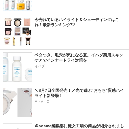
今売れているハイライト＆シェーディングはこ
れ！最新ランキング♡
ベタつき、毛穴が気になる夏。イハダ薬用スキン
ケアでインナードライ対策を
イハダ
＼8月7日全国発売！／光で遊ぶ”おもち”質感ハイ
ライト新登場！
M・A・C
＠cosme編集部に魔女工場の商品が紹介されまし