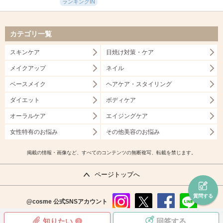
ランキングIN
カテゴリ一覧
スキンケア
日焼け対策・ケア
メイクアップ
ネイル
ベースメイク
ヘアケア・スタイリング
ダイエット
ボディケア
オーラルケア
エイジングケア
女性特有のお悩み
その他美容のお悩み
掲載の情報・画像など、すべてのコンテンツの無断複写、転載を禁じます。
ページトップへ
質問する
@cosme
公式SNSアカウント
instag
x
faceb
line
知りたい
回答する
3