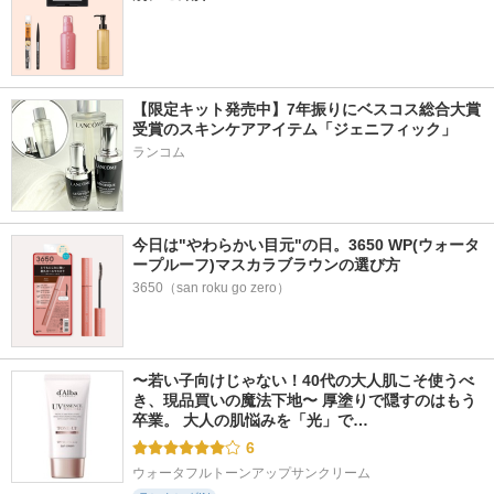
【限定キット発売中】7年振りにベスコス総合大賞
受賞のスキンケアアイテム「ジェニフィック」
ランコム
今日は"やわらかい目元"の日。3650 WP(ウォータ
ープルーフ)マスカラブラウンの選び方
3650（san roku go zero）
〜若い子向けじゃない！40代の大人肌こそ使うべ
き、現品買いの魔法下地〜 厚塗りで隠すのはもう
卒業。 大人の肌悩みを「光」で…
6
ウォータフルトーンアップサンクリーム