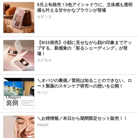
9月上旬発売！3色アイシャドウに、立体感も透明
感も叶える甘やかなブラウンが登場
【9/15発売】小顔に見せながら顔の印象までアッ
プする、新感覚の「彩るシェーディング」が登
場！
エクセル
＼オバジの裏側／普段は知ることのできない、ロ
ート製薬のスキンケア研究への想いを公開！
オバジ
＼お得情報／本日から期間限定セット販売！！
manyo