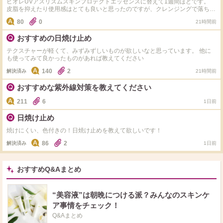
ビオレUVアスリズムスキンプロテクトエッセンスに替えて1週間ほどです。
皮脂を抑えたり使用感はとても良いと思ったのですが、クレンジングで落ちて
いないのか不安で教えていただきたいです。 クレンジングはパーフェクトワ
80
0
21時間前
ンフォーカスのディープブラックを使用してしっかりと乳化までしています。
しかし、水で流しても指先がつっかかる感覚で抵抗を感じます。 さらに、風
おすすめの日焼け止め
呂上がりに鏡でよく見ると毛穴？が白くポツポツしているのが見えこれまでは
無かったと思います。 また、皮脂吸着効果が高いせいかまぶたや目のすぐ下
テクスチャーが軽くて、みずみずしいものが欲しいなと思っています。 他に
が乾燥してしまっています。 この場合、良いと思う点があっても使用を中止
も使ってみて良かったものがあれば教えてください
したほうがよろしいでしょうか？
140
2
解決済み
21時間前
おすすめな紫外線対策を教えてください
211
6
1日前
日焼け止め
焼けにくい、色付きの！日焼け止めを教えて欲しいです！
86
2
解決済み
1日前
おすすめQ&Aまとめ
“美容液”は朝晩につける派？みんなのスキンケ
ア事情をチェック！
Q&Aまとめ