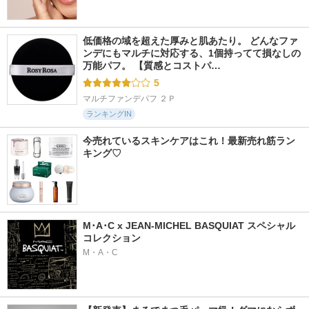
低価格の域を超えた厚みと肌あたり。 どんなファ
ンデにもマルチに対応する、1個持ってて損なしの
万能パフ。 【質感とコストパ…
5
マルチファンデパフ ２Ｐ
ランキングIN
今売れているスキンケアはこれ！最新売れ筋ラン
キング♡
M･A･C x JEAN-MICHEL BASQUIAT スペシャル
コレクション
M・A・C