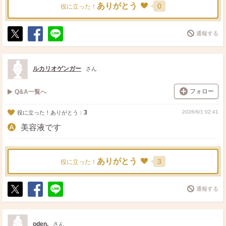
ありがとう
0
役に立った！
通報する
ポ
シ
送
ス
ェ
る
ト
ア
ルカリオゲンガー
さん
フォロー
Q&A一覧へ
3
2026/6/1 02:41
役に立った！ありがとう：
美容液です
ありがとう
3
役に立った！
通報する
ポ
シ
送
ス
ェ
る
ト
ア
oden.
さん