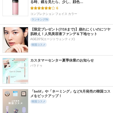
る時、鏡を見たら、少し、顔色…
6
コンプレクション フェイス カラー
ランキングIN
【限定プレゼント(7/16まで)】崩れにくいのにツヤ
肌映え！人気美容液ファンデ＆下地セット
AGE20'S(エージトウェンティズ)
韓国コスメ
カスタマーセンター夏季休業のお知らせ
パラドゥ
「belif」や「ネーミング」など6月発売の韓国コス
メをピックアップ！
韓国コスメ