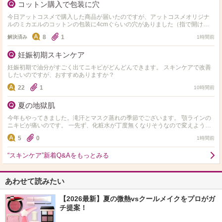
コットン購入で包装に穴
今日アットコスメで購入した商品が届いたのですが、アットコスメオリジナ
ルのミカエルのコットンの包装に4cmぐらいの穴がありました（指で開けた
感じでした）他にも購入していて梱包の箱サイズぎりぎりで入っ…
8
1
解決済み
1時間前
妊娠初期スキンケア
妊娠初期で油分がすごく出てニキビがどんどんできます。 スキンケアで改善
したいのですが、おすすめありますか？
22
1
10時間前
夏の地獄肌
今年もやってきました。滝汗とマスク蒸れの季節でございます。 顎ラインの
ニキビが痛いのです。 一先ず、化粧水が丁度無くなりそうなので変えようと
思うんですが、純粋に水分入れるのに重点を置くか、ビタ…
5
0
1時間前
“スキンケア”新着Q&Aをもっとみる
あわせて読みたい
【2026最新】夏の微熱vsクールメイクをプロがガ
チ提案！