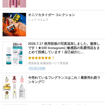
オニツカタイガー コレクション
シュウ ウエムラ
2026.7.17 使用前後の写真追加しました。激推し
です！★100 Instagramに敏感肌の私愛用品をま
とめて投稿しています！自己紹介に…
7
潤浸保湿 角層深部バリア美容液
ランキングIN
今売れているフレグランスはこれ！最新売れ筋ラ
ンキング♡