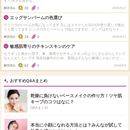
す？ 誇大広告かな、、、
30
1
解決済み
2026/5/17
エッグサンバームの色選び
ウリリウのバームが気になってます 主にはメイクした日のUV塗り直しで使お
うと思ってます ピンクの方とベージュで悩んでますが、ピンクはかなりトー
ンアップしますか? 塗り直すのに全顔明るくなるのはなーと思ってます ジバン
18
3
解決済み
2026/5/17
シィのピンクバームに似てますか?
敏感肌寄りのチキンスキンのケア
もうずっと前から顎下、鼻、鼻周りがチキンスキンのようにざらざらしていて
なんとかしたいです 現在妊娠中のため、普段はそんなに敏感じゃないけど敏
感肌寄り？なかんじです つわりで洗顔もスキンケアもサボっててると鼻のざ
62
2
解決済み
2026/5/3
らつきが増して大変なことになってます！！！！ PHAやLHAのふきとりや美
容液のおすすめありますか いろいろ調べて気になったのは、、 ドクターウ
ー、メディヒールのミルクブライトニングトナー、サムバイミー、ソフィーナ
IPの炭酸のやつです どれが効果あったか使ったことがある方教えてくださ
おすすめQ&Aまとめ
い！！ メディヒールは化粧水として使うんでしょうか? 使ってる化粧水はDプ
ログラム、乳液はエリクシールです
乾燥に負けないベースメイクの作り方！ツヤ肌
キープのコツはなに？
Q&Aまとめ
本当に小顔になれる方法とは？みんなが試して