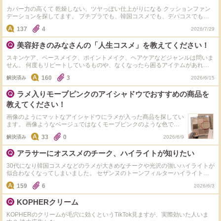
カバー力の高くて 乾燥しない、ツヤっぽい仕上がりになる クッションファン
デーションを探してます。 プチプラでも、韓国コスメでも、デパコスでも、
なんでも大丈夫なので オススメ教えてください 紹介されたもの試してみます
137
4
2026/7/29
美容好きのみなさんの「人生コスメ」を教えてください！
スキンケア、ベースメイク、ポイントメイク、ヘアケアなどジャンルは問いま
せん。 何度もリピートしているものや、なくなったら困るアイテムがあれば
教えてください！ 理由も聞けたら嬉しいです♪
160
3
解決済み
2026/6/15
ラメ入りモーブピンクのアイシャドウでおすすめの商品を
教えてください！
画像のようにマットなアイシャドウにラメが入った商品を探してい
ます。 画像ようなベージュではなくモーブピンクのような色で単
色アイシャドウはありますでしょうか。
33
0
解決済み
2026/6/9
アラサーにオススメのチーク、ハイライトが知りたい
30代になり韓国コスメなどのラメが大きめなチークや光沢の強いハイライトが
似合わなくなってしまいました。 セザンヌのトーンフィルターハイライトが
気になっていますが、人気すぎてなかなか売っているのを見かけません。 地
159
6
2026/6/3
方在住なのでプチプラだと嬉しいですが、デパコスでも大丈夫です。皆さんの
オススメを教えてください。
KOPHERクリーム
KOPHERのクリームが毛穴に効くというTikTok見ますが、実際効いた人いま