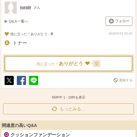
ト
ア
surabi
さん
フォロー
Q&A一覧へ
0
2026/5/31 23:05
役に立った！ありがとう：
トナー
ありがとう
0
役に立った！
通報する
ポ
シ
送
ス
ェ
る
ト
ア
56件中
1
-
10
件を表示
もっとみる…
関連度の高いQ&A
クッションファンデーション