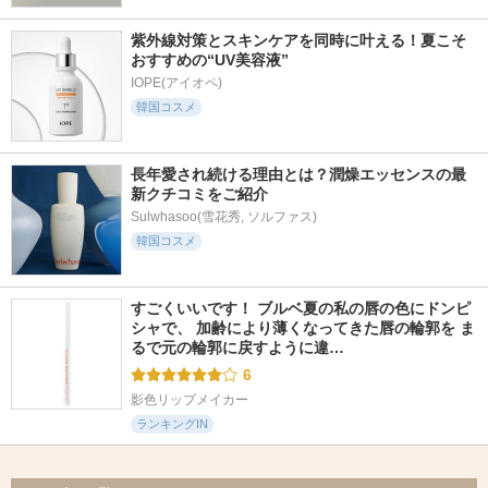
紫外線対策とスキンケアを同時に叶える！夏こそ
おすすめの“UV美容液”
IOPE(アイオペ)
韓国コスメ
長年愛され続ける理由とは？潤燥エッセンスの最
新クチコミをご紹介
Sulwhasoo(雪花秀, ソルファス)
韓国コスメ
すごくいいです！ ブルベ夏の私の唇の色にドンピ
シャで、 加齢により薄くなってきた唇の輪郭を ま
るで元の輪郭に戻すように違…
6
影色リップメイカー
ランキングIN