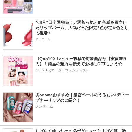
＼8月7日全国発売！／洒落っ気と血色感を両立し
たリップバーム、人気だった限定2色が定番色とし
て復活！
M・A・C
《Qoo10》レビュー投稿で対象商品が【実質699
円】！商品の魅力を伝えてお得にGETしよう☆
AGE20'S(エージトウェンティズ)
@cosmeおすすめ｜濃密ベールのうるおい♪ディー
プナ―リップのご紹介！
メンターム
しばらく使ったので必ずグロスで仕上げる派（数