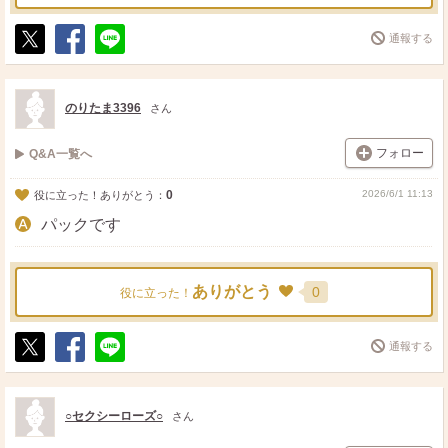
通報する
ポ
シ
送
ス
ェ
る
ト
ア
のりたま3396
さん
フォロー
Q&A一覧へ
0
2026/6/1 11:13
役に立った！ありがとう：
パックです
ありがとう
0
役に立った！
通報する
ポ
シ
送
ス
ェ
る
ト
ア
○セクシーローズ○
さん