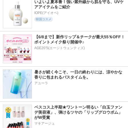
いよいよ夏本番！強い紫外線から肌を守る、UVケ
アアイテムをご紹介
IOPE(アイオペ)
韓国コスメ
【6/8まで】新作リップ＆チークが最大55％OFF！
ポイントメイク祭り開催中♪
AGE20'S(エージトウェンティズ)
暑さが続く今こそ、一日の終わりには、涼やかな
香りに包まれるバスタイムを。
アユーラ
ベスコス上半期★ワントーン明るい「白玉ファン
デ美容液」、弾けるツヤの「リップグロウボム」
がW受賞
マキアージュ