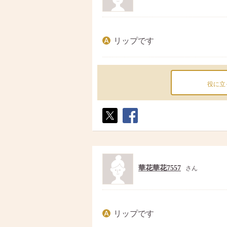
リップです
役に立
ポス
シェ
ト
ア
華花華花7557
さん
リップです