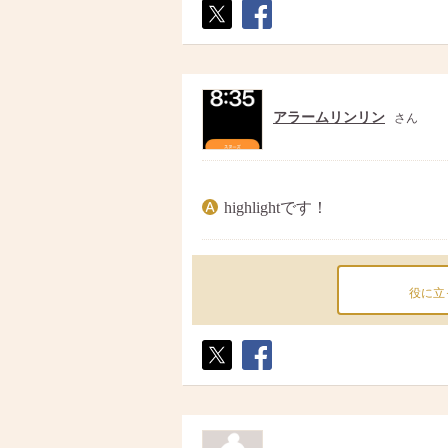
ポス
シェ
ト
ア
アラームリンリン
さん
highlightです！
役に立
ポス
シェ
ト
ア