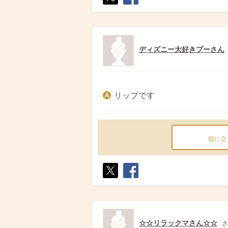
ポス
シェ
ト
ア
ディズニー大好きプーさん
リップです
役に立
ポス
シェ
ト
ア
☆☆リラックマさん☆☆
さ