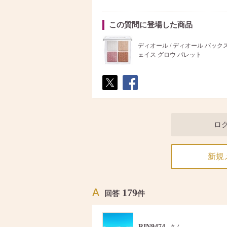
この質問に登場した商品
ディオール / ディオール バック
ェイス グロウ パレット
ポス
シェ
ト
ア
ロ
新規
179
回答
件
RIN9474