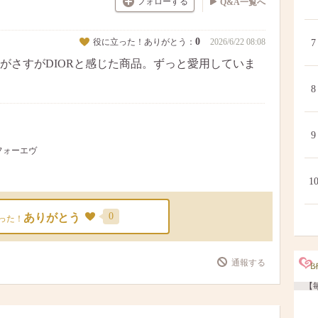
フォローする
Q&A一覧へ
0
役に立った！ありがとう：
2026/6/22 08:08
7
がさすがDIORと感じた商品。ずっと愛用していま
8
9
 フォーエヴ
1
0
ありがとう
った！
通報する
【毎