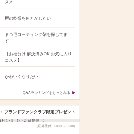
スメ
唇の乾燥を何とかしたい
まつ毛コーティング剤を探してま
す！
【お福分け 解決済みOK お気に入り
コスメ】
0
かわいくなりたい
Q&Aランキングをもっとみる
ブランドファンクラブ限定プレゼント
月 1・9・17・24日 開催！】
(応募受付：08/01～08/08)