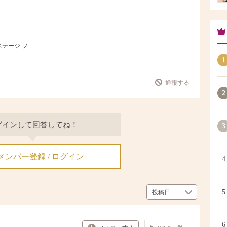
ステージ フ
1
通報する
2
グインして回答してね！
3
メンバー登録 / ログイン
4
5
6