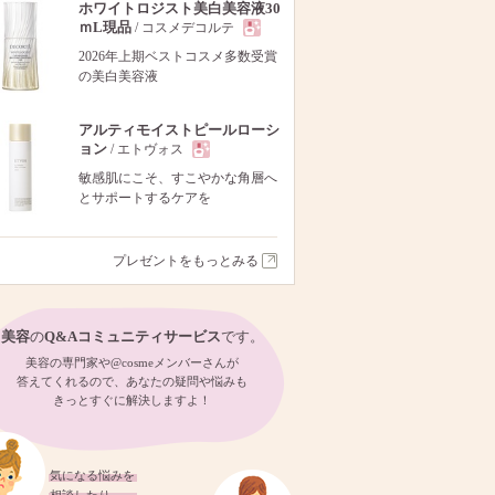
ホワイトロジスト美白美容液30
ｍL現品
/ コスメデコルテ
現
2026年上期ベストコスメ多数受賞
の美白美容液
品
アルティモイストピールローシ
ョン
/ エトヴォス
現
敏感肌にこそ、すこやかな角層へ
とサポートするケアを
品
プレゼントをもっとみる
美容
の
Q&Aコミュニティサービス
です。
美容の専門家や@cosmeメンバーさんが
答えてくれるので、あなたの疑問や悩みも
きっとすぐに解決しますよ！
気になる悩みを