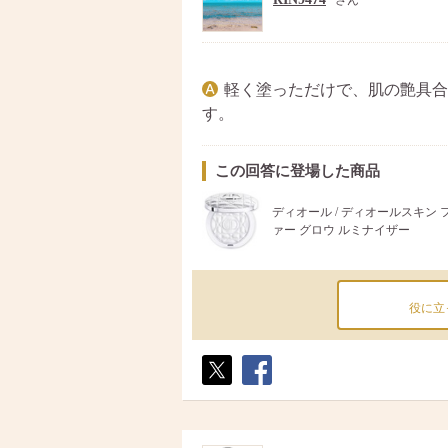
さん
軽く塗っただけで、肌の艶具合
す。
この回答に登場した商品
ディオール / ディオールスキン
ァー グロウ ルミナイザー
役に立
ポス
シェ
ト
ア