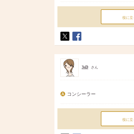
役に立
ポス
シェ
ト
ア
3sD
さん
コンシーラー
役に立