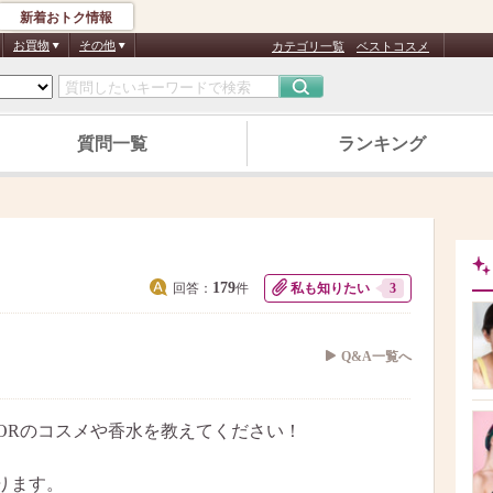
新着おトク情報
お買物
その他
カテゴリ一覧
ベストコスメ
質問一覧
ランキング
179
回答：
件
私も知りたい
3
Q&A一覧へ
ORのコスメや香水を教えてください！
ります。