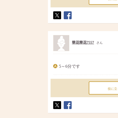
ポス
シェ
ト
ア
華花華花7557
さん
5～6分です
役に立
ポス
シェ
ト
ア