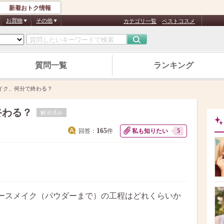
新着おトク情報
お買物
その他
カテゴリ一覧
ベストコスメ
質問一覧
ランキング
イク、何分で終わる？
終わる？
解決済み
165
回答：
件
私も知りたい
5
ースメイク（パウダーまで）の工程はどれくらいか