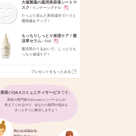
大塚製薬の薬用美容液シートマ
スク
/ インナーシグナル
現
たっぷり含んだ美容成分でハリと
透明感をアップ！
品
もっちりしっとり保湿ケア！復
活草セラム
/ Abib
現
復活草のうるおいで、しっとりも
っちり保湿ケア！
品
プレゼントをもっとみる
美容
の
Q&Aコミュニティサービス
です。
美容の専門家や@cosmeメンバーさんが
答えてくれるので、あなたの疑問や悩みも
きっとすぐに解決しますよ！
気になる悩みを