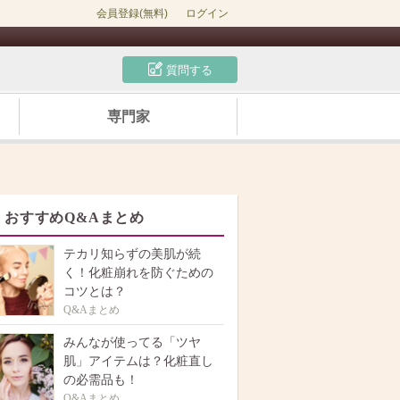
会員登録(無料)
ログイン
質問する
専門家
おすすめQ&Aまとめ
テカリ知らずの美肌が続
く！化粧崩れを防ぐための
コツとは？
Q&Aまとめ
みんなが使ってる「ツヤ
肌」アイテムは？化粧直し
の必需品も！
Q&Aまとめ