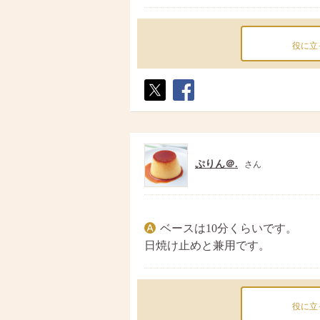
役に立
ポス
シェ
ト
ア
ぷりん＠.
さん
ベースは10分くらいです。
日焼け止めと兼用です。
役に立