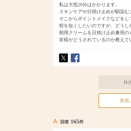
私は大抵20分はかかります。
スキンケアや日焼け止めが馴染む
そこからポイントメイクなどをし
程を短くしたいのですが、どうし
朝用クリームを日焼け止め兼用の
皆様がどうされているのか教えて
ポス
シェ
ト
ア
ロ
新規
165
回答
件