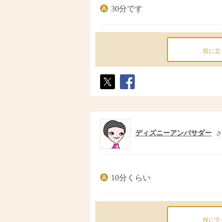
30分です
役に立
ポス
シェ
ト
ア
ディズニーアンバサダー
さ
10分くらい
役に立