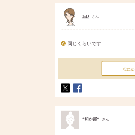
3sD
さん
同じくらいです
役に立
ポス
シェ
ト
ア
*和か那*
さん