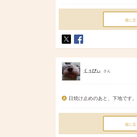
役に立
ポス
シェ
ト
ア
くぅびぃ
さん
日焼け止めのあと、下地です。
役に立