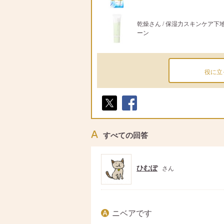
乾燥さん / 保湿力スキンケア下
ーン
役に立
ポス
シェ
ト
ア
すべての回答
ひむぽ
さん
ニベアです