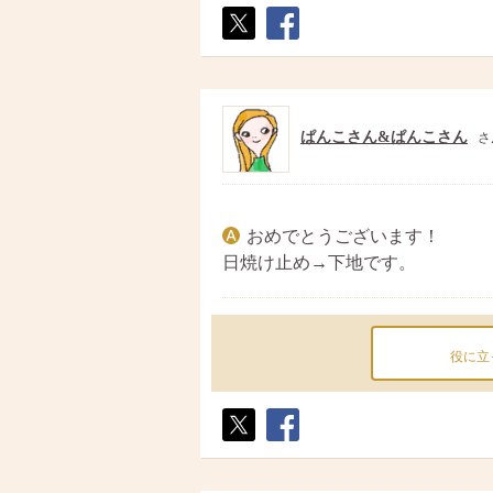
ポス
シェ
ト
ア
ぱんこさん&ぱんこさん
さ
おめでとうございます！
日焼け止め→下地です。
役に立
ポス
シェ
ト
ア