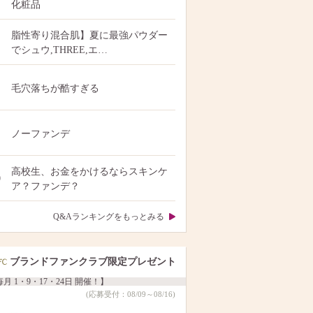
化粧品
脂性寄り混合肌】夏に最強パウダー
でシュウ,THREE,エ…
毛穴落ちが酷すぎる
ノーファンデ
高校生、お金をかけるならスキンケ
0
ア？ファンデ？
Q&Aランキングをもっとみる
ブランドファンクラブ限定プレゼント
月 1・9・17・24日 開催！】
(応募受付：08/09～08/16)