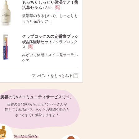
もっちりしっとり保湿ケア！復
活草セラム
/ Abib
現
復活草のうるおいで、しっとりも
っちり保湿ケア！
品
クラプロックスの定番歯ブラシ
現品3種類セット
/ クラプロック
ス
現
みがいて体感！スイス発オーラル
ケア
品
プレゼントをもっとみる
美容
の
Q&Aコミュニティサービス
です。
美容の専門家や@cosmeメンバーさんが
答えてくれるので、あなたの疑問や悩みも
きっとすぐに解決しますよ！
気になる悩みを