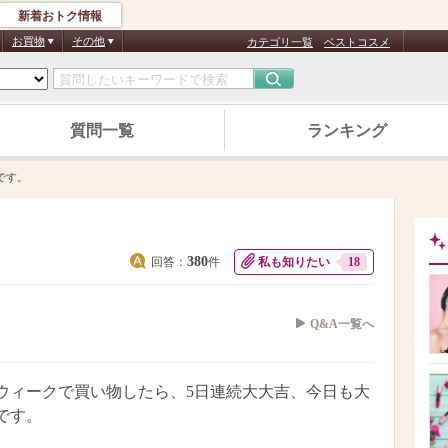
新着おトク情報
お買物
その他
カテゴリ一覧
ベストコスメ
質問一覧
ランキング
です。
380
回答：
件
私も知りたい
18
Q&A一覧へ
ウィークで買い物したら、5日連続大大吉、今日も大
です。