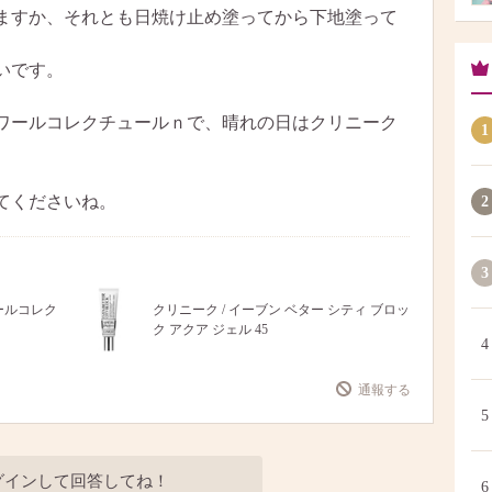
ますか、それとも日焼け止め塗ってから下地塗って
いです。
ワールコレクチュールｎで、晴れの日はクリニーク
1
てくださいね。
2
3
ワールコレク
クリニーク / イーブン ベター シティ ブロッ
ク アクア ジェル 45
4
通報する
5
グインして回答してね！
6