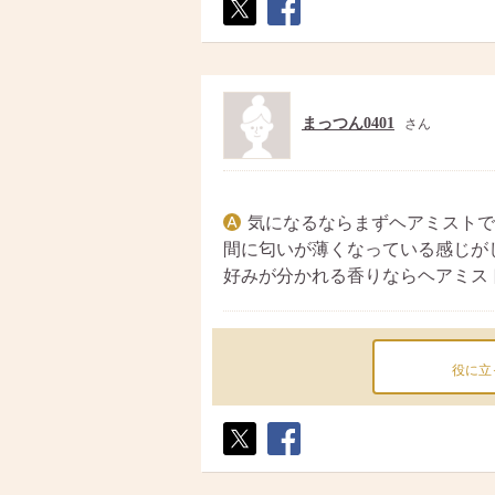
ポス
シェ
ト
ア
まっつん0401
さん
気になるならまずヘアミストで
間に匂いが薄くなっている感じが
好みが分かれる香りならヘアミス
役に立
ポス
シェ
ト
ア