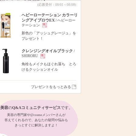
(応募受付：08/01～08/08)
ヘビーローテーション カラーリ
ングアイブロウEX
/ ヘビーロー
テーション
現
新色の「アッシュグレージュ」を
プレゼント！
品
クレンジングオイルブラック
/
SHIRORU
現
角栓もメイクもほぐれ落ち とろ
けるクッションオイル
品
プレゼントをもっとみる
美容
の
Q&Aコミュニティサービス
です。
美容の専門家や@cosmeメンバーさんが
答えてくれるので、あなたの疑問や悩みも
きっとすぐに解決しますよ！