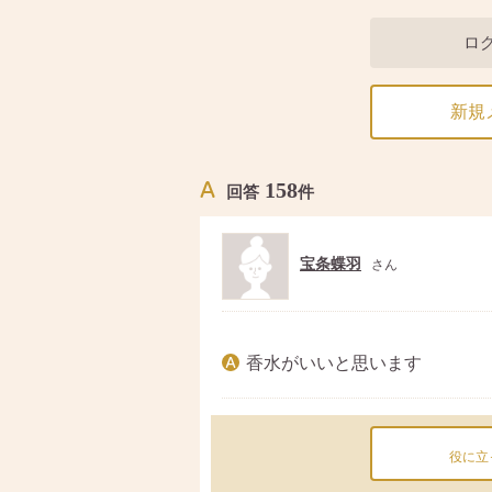
ロ
新規
158
回答
件
宝条蝶羽
さん
香水がいいと思います
役に立