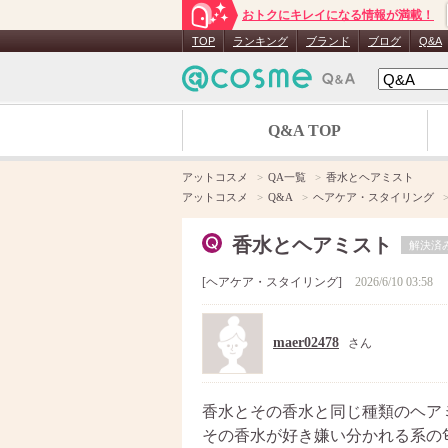
おトクにキレイになる情報が満載！
TOP
ランキング
ブランド
ブログ
Q&A
Q&A TOP
アットコスメ
QA一覧
香水とヘアミスト
アットコスメ
Q&A
ヘアケア・スタイリング
香水とヘアミスト
解決済
ヘアケア・スタイリング
2026/6/10 03:58
maer02478
さん
香水とその香水と同じ種類のヘア
その香水が好き嫌い分かれる系の