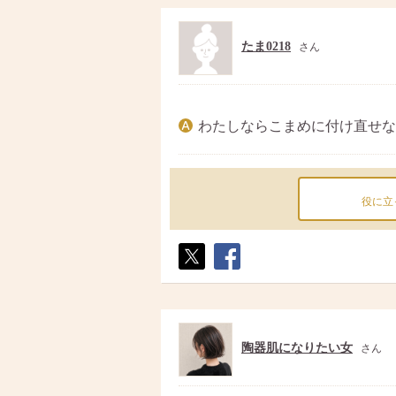
たま0218
さん
わたしならこまめに付け直せな
役に立
ポス
シェ
ト
ア
陶器肌になりたい女
さん