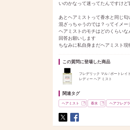
いのかなって迷ってたんですけど
あとヘアミストって香水と同じ匂
混ざっちゃうのでは？ってイメー
ヘアミストのモチはどのくらいな
回答お願いします
ちなみに私自身まだヘアミスト現
この質問に登場した商品
フレデリック マル / ポートレイト
レディー ヘア ミスト
関連タグ
ヘアミスト
香水
ヘアフレグ
ポス
シェ
ト
ア