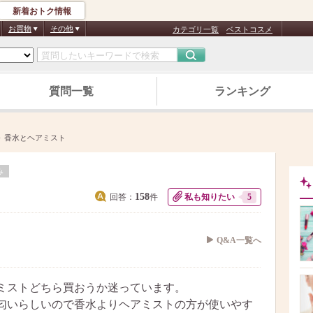
新着おトク情報
お買物
その他
カテゴリ一覧
ベストコスメ
質問一覧
ランキング
香水とヘアミスト
み
158
回答：
件
私も知りたい
5
Q&A一覧へ
ミストどちら買おうか迷っています。
匂いらしいので香水よりヘアミストの方が使いやす