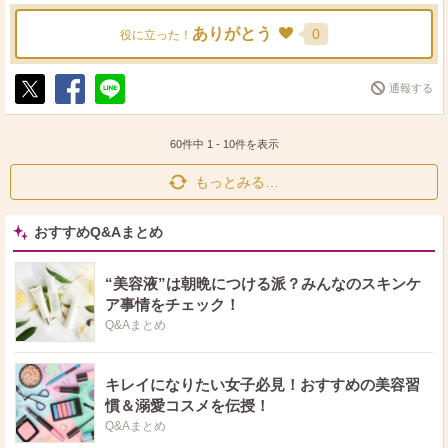
ありがとう
0
役に立った！
通報する
ポ
シ
送
ス
ェ
る
ト
ア
60件中
1
-
10
件を表示
もっとみる…
おすすめQ&Aまとめ
“美容液”は朝晩につける派？みんなのスキンケ
ア事情をチェック！
Q&Aまとめ
キレイになりたい女子必見！おすすめの美容習
慣＆溺愛コスメを伝授！
Q&Aまとめ