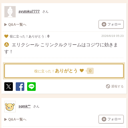
ス
ェ
る
ト
ア
ayutoku7777
さん
フォロー
Q&A一覧へ
0
2026/6/19 05:23
役に立った！ありがとう：
エリクシール こリンクルクリームはコジワに効きま
す！
ありがとう
0
役に立った！
通報する
ポ
シ
送
ス
ェ
る
ト
ア
sgmk**
さん
フォロー
Q&A一覧へ