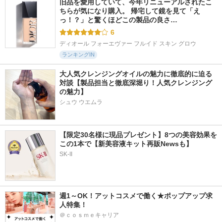
旧品を愛用していて、今年リニューアルされたこ
ちらが気になり購入。 帰宅して鏡を見て「え
っ！？」と驚くほどこの製品の良さ…
6
ディオール フォーエヴァー フルイド スキン グロウ
ランキングIN
大人気クレンジングオイルの魅力に徹底的に迫る
対談【製品担当と徹底深堀り！人気クレンジング
の魅力】
シュウ ウエムラ
【限定30名様に現品プレゼント】8つの美容効果を
この1本で【新美容液キット再販Newsも】
SK-II
週1～OK！アットコスメで働く★ポップアップ求
人特集！
＠ｃｏｓｍｅキャリア