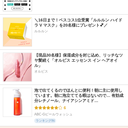
＼16日まで！ベスコス1位受賞「ルルルン ハイド
ラ V マスク」を20名様にプレゼント💕／
ルルルン
【現品30名様】保湿成分を封じ込め、リッチなツ
ヤ髪続く「オルビス エッセンス イン ヘアオイ
ル」
オルビス
泡で出てくるのでほんとに便利！朝に主に使用し
ています。朝に泡立ててる暇はないので… 有効成
分レチノール、ナイアシンアミド…
6
ABC-Gピールウォッシュ
ランキングIN