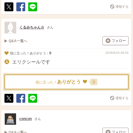
通報する
ポ
シ
送
ス
ェ
る
ト
ア
くるみちゃん☆
さん
フォロー
Q&A一覧へ
0
2026/6/16 09:33
役に立った！ありがとう：
エリクシールです
ありがとう
0
役に立った！
通報する
ポ
シ
送
ス
ェ
る
ト
ア
concon
さん
フォロー
Q&A一覧へ