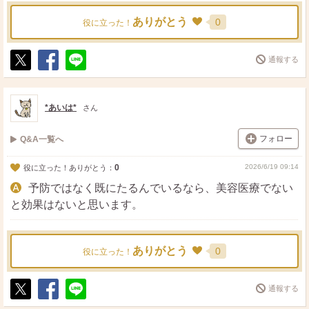
ありがとう
0
役に立った！
通報する
ポ
シ
送
ス
ェ
る
ト
ア
*あいは*
さん
フォロー
Q&A一覧へ
0
2026/6/19 09:14
役に立った！ありがとう：
予防ではなく既にたるんでいるなら、美容医療でない
と効果はないと思います。
ありがとう
0
役に立った！
通報する
ポ
シ
送