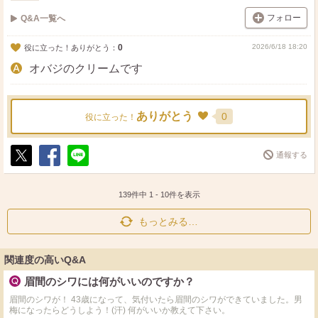
フォロー
Q&A一覧へ
0
2026/6/18 18:20
役に立った！ありがとう：
オバジのクリームです
ありがとう
0
役に立った！
通報する
ポ
シ
送
ス
ェ
る
ト
ア
139件中
1
-
10
件を表示
もっとみる…
関連度の高いQ&A
眉間のシワには何がいいのですか？
眉間のシワが！ 43歳になって、気付いたら眉間のシワができていました。男
梅になったらどうしよう！(汗) 何がいいか教えて下さい。