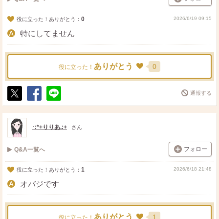
0
2026/6/19 09:15
役に立った！ありがとう：
特にしてません
ありがとう
0
役に立った！
通報する
ポ
シ
送
ス
ェ
る
ト
ア
･:*+りりあ.:+
さん
フォロー
Q&A一覧へ
1
2026/6/18 21:48
役に立った！ありがとう：
オバジです
ありがとう
1
役に立った！