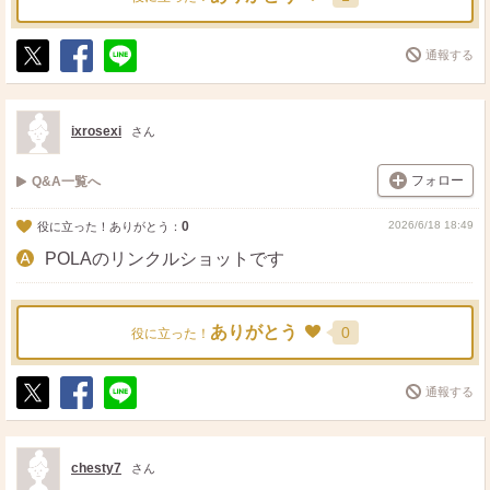
通報する
ポ
シ
送
ス
ェ
る
ト
ア
ixrosexi
さん
フォロー
Q&A一覧へ
0
2026/6/18 18:49
役に立った！ありがとう：
POLAのリンクルショットです
ありがとう
0
役に立った！
通報する
ポ
シ
送
ス
ェ
る
ト
ア
chesty7
さん