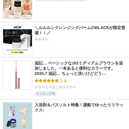
＼ルルルンクレンジングバームのBLACKが限定登
場！！／
ルルルン
追記… ベーシックな♯02ミディアムブラウンを追
加しました。一本あると便利なカラーです。 
2026.7 追記… ちょっと淡いけどどう…
6
クリーミータッチライナー
ランキングIN
入浴剤＆バスソルト特集！湯船でゆったりリラッ
クス♪