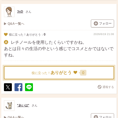
ス
ェ
る
ト
ア
3sD
さん
フォロー
Q&A一覧へ
0
2026/6/19 21:06
役に立った！ありがとう：
レチノールを使用したくらいですかね。
あとは日々の生活の中という感じでコスメとかではないで
すね。
ありがとう
0
役に立った！
通報する
ポ
シ
送
ス
ェ
る
ト
ア
*あいは*
さん
フォロー
Q&A一覧へ