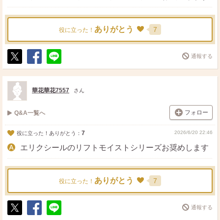
ありがとう
7
役に立った！
通報する
ポ
シ
送
ス
ェ
る
ト
ア
華花華花7557
さん
フォロー
Q&A一覧へ
7
2026/6/20 22:46
役に立った！ありがとう：
エリクシールのリフトモイストシリーズお奨めします
ありがとう
7
役に立った！
通報する
ポ
シ
送