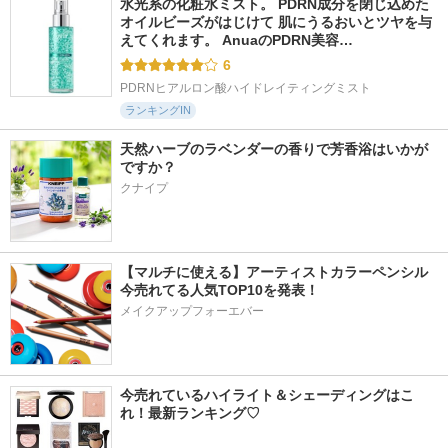
水光系の化粧水ミスト。 PDRN成分を閉じ込めた
オイルビーズがはじけて 肌にうるおいとツヤを与
えてくれます。 AnuaのPDRN美容…
6
PDRNヒアルロン酸ハイドレイティングミスト
ランキングIN
天然ハーブのラベンダーの香りで芳香浴はいかが
ですか？
クナイプ
【マルチに使える】アーティストカラーペンシル
今売れてる人気TOP10を発表！
メイクアップフォーエバー
今売れているハイライト＆シェーディングはこ
れ！最新ランキング♡