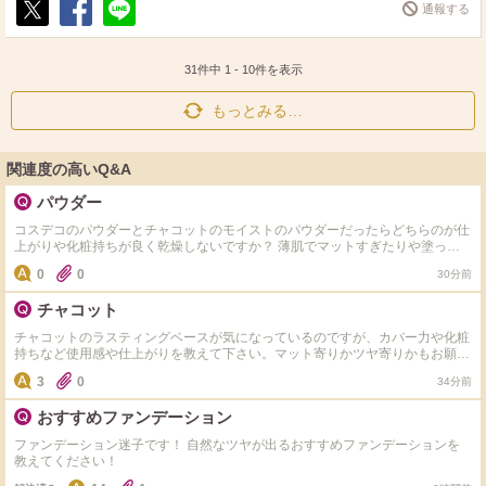
通報する
ポ
シ
送
ス
ェ
る
ト
ア
31件中
1
-
10
件を表示
もっとみる…
関連度の高いQ&A
パウダー
コスデコのパウダーとチャコットのモイストのパウダーだったらどちらのが仕
上がりや化粧持ちが良く乾燥しないですか？ 薄肌でマットすぎたりや塗った
感が出やすい物は避けてます。粒子が細かく粉っぽくならない方がいいです。
0
0
30分前
チャコット
チャコットのラスティングベースが気になっているのですが、カバー力や化粧
持ちなど使用感や仕上がりを教えて下さい。マット寄りかツヤ寄りかもお願い
します。
3
0
34分前
おすすめファンデーション
ファンデーション迷子です！ 自然なツヤが出るおすすめファンデーションを
教えてください！