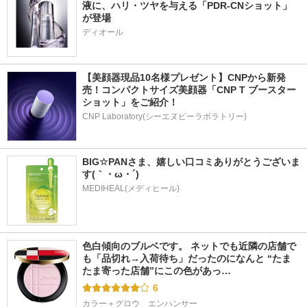
液に、ハリ・ツヤを与える「PDR-CNショット」
が登場
ディオール
【美顔器現品10名様プレゼント】CNPから新発
売！コンパクトサイズ美顔器「CNP T ブースター 
ショット」をご紹介！
CNP Laboratory(シーエヌピーラボラトリー)
BIG☆PANさま、嬉しい口コミありがとうございま
す(｀・ω・´)
MEDIHEAL(メディヒール)
色白傾向のブルベです。 ネットでも近隣の店舗で
も「品切れ→入荷待ち」だったのになんと “たま
たま寄った店舗”にこの色があっ…
6
カラー＋グロウ　エンハンサー