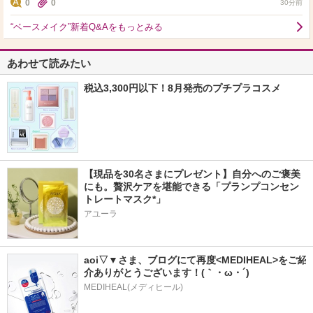
0
0
30分前
“ベースメイク”新着Q&Aをもっとみる
あわせて読みたい
税込3,300円以下！8月発売のプチプラコスメ
【現品を30名さまにプレゼント】自分へのご褒美
にも。贅沢ケアを堪能できる「プランプコンセン
トレートマスク*」
アユーラ
aoi▽▼さま、ブログにて再度<MEDIHEAL>をご紹
介ありがとうございます！(｀・ω・´)
MEDIHEAL(メディヒール)