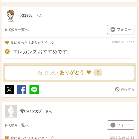
ポ
シ
送
ス
ェ
る
ト
ア
♪3180♪
さん
フォロー
Q&A一覧へ
0
2026/6/16 17:11
役に立った！ありがとう：
エレガンスおすすめです。
ありがとう
0
役に立った！
通報する
ポ
シ
送
ス
ェ
る
ト
ア
青いハンカチ
さん
フォロー
Q&A一覧へ
0
2026/6/16 12:32
役に立った！ありがとう：