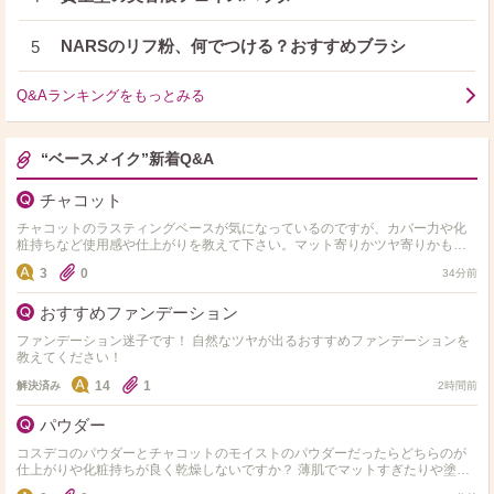
NARSのリフ粉、何でつける？おすすめブラシ
5
Q&Aランキングをもっとみる
“ベースメイク”新着Q&A
チャコット
チャコットのラスティングベースが気になっているのですが、カバー力や化
粧持ちなど使用感や仕上がりを教えて下さい。マット寄りかツヤ寄りかもお
願いします。
3
0
34分前
おすすめファンデーション
ファンデーション迷子です！ 自然なツヤが出るおすすめファンデーションを
教えてください！
14
1
解決済み
2時間前
パウダー
コスデコのパウダーとチャコットのモイストのパウダーだったらどちらのが
仕上がりや化粧持ちが良く乾燥しないですか？ 薄肌でマットすぎたりや塗っ
た感が出やすい物は避けてます。粒子が細かく粉っぽくならな…