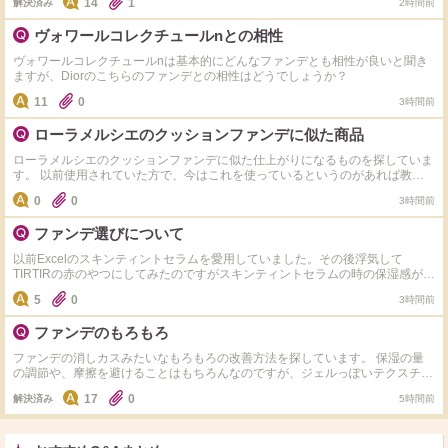
14
1
解決済み
2時間前
ヴォワールコレクチュールnとの相性
ヴォワールコレクチュールnは基本的にどんなファンデとも相性が良いと聞き
ますが、Diorのこちらのファンデとの相性はどうでしょうか？
11
0
3時間前
ローラメルシエのクッションファンデに似た商品
ローラメルシエのクッションファンデに似た仕上がりになるものを探していま
す。 以前使用されていた方で、今はこれを使っているというのがあれば教え
てください！
0
0
3時間前
ファンデ選びについて
以前Excelのスキンティントセラムを愛用していました。その後浮気して
TIRTIRの赤のやつにしてみたのですがスキンティントセラムの時の保湿感がな
く、他のものを検討しています。 気分的に新しいものを開拓したい気分なの
5
0
3時間前
でExcelのスキンティントセラム以外で美容液質感のなにかおすすめあれば教
えて欲しいです。 下地はなめらか本舗のUV下地使ってます。お気に入りで
ファンデのもろもろ
す。
ファンデの消しカスみたいなもろもろの改善方法を探しています。 保湿の量
の調節や、摩擦を避けることはもちろんなのですが、ジェルっぽいテクスチャ
ーの化粧水や、保湿ジェルを使用するとなる事に気がつきました。 もう水に
17
0
解決済み
5時間前
近いテクスチャーの保湿にするしかないのでしょうか。 お肌にダルバのオイ
ルスプレーを忍ばせたら軽減しましたが、まだもろもろします。 ファンデス
ポンジも問題なのかな。 皆さんはどうしていますか。