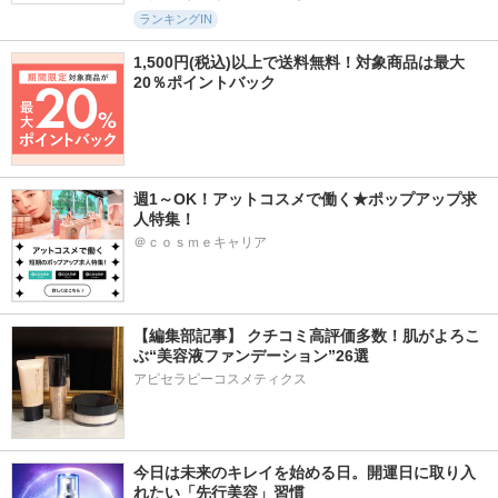
ランキングIN
1,500円(税込)以上で送料無料！対象商品は最大
20％ポイントバック
週1～OK！アットコスメで働く★ポップアップ求
人特集！
＠ｃｏｓｍｅキャリア
【編集部記事】 クチコミ高評価多数！肌がよろこ
ぶ“美容液ファンデーション”26選
アピセラピーコスメティクス
今日は未来のキレイを始める日。開運日に取り入
れたい「先行美容」習慣