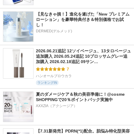
【見なきゃ損！】進化を遂げた「New プレミアム 
ローション」を豪華特典付き＆特別価格でお試
し！
DERMED(デルメッド)
2026.06.21追記 12ソイベージュ、13タロベージュ
追加購入 2026.05.24追記 10ブロッサムグレー追
加購入 2026.02.18追記 09サン…
7
ハンオールブロウカラ
ランキングIN
夏のダメージケア＆秋の美容準備に！@cosme 
SHOPPINGで20％ポイントバック実施中
【7.31新発売】PDRN(*1)配合。肌悩み特化型美容