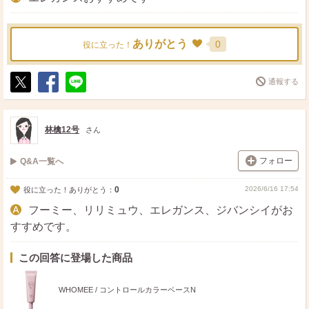
ありがとう
0
役に立った！
通報する
ポ
シ
送
ス
ェ
る
ト
ア
林檎12号
さん
フォロー
Q&A一覧へ
0
2026/6/16 17:54
役に立った！ありがとう：
フーミー、リリミュウ、エレガンス、ジバンシイがお
すすめです。
この回答に登場した商品
WHOMEE / コントロールカラーベースN