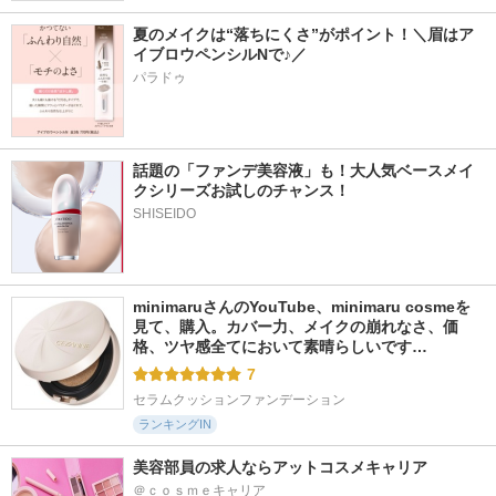
夏のメイクは“落ちにくさ”がポイント！＼眉はア
イブロウペンシルNで♪／
パラドゥ
話題の「ファンデ美容液」も！大人気ベースメイ
クシリーズお試しのチャンス！
SHISEIDO
minimaruさんのYouTube、minimaru cosmeを
見て、購入。カバー力、メイクの崩れなさ、価
格、ツヤ感全てにおいて素晴らしいです…
7
セラムクッションファンデーション
ランキングIN
美容部員の求人ならアットコスメキャリア
＠ｃｏｓｍｅキャリア