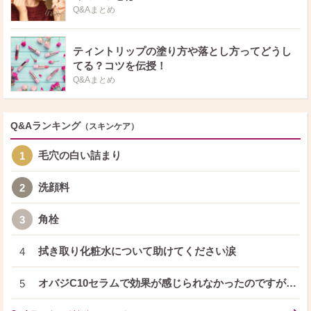
Q&Aまとめ
ティントリップの塗り方や落とし方ってどうし
てる？コツを伝授！
Q&Aまとめ
Q&Aランキング
（スキンケア）
毛穴の白い詰まり
1
洗顔料
2
角栓
3
拭き取り化粧水について助けてください涙
4
オバジC10セラムで効果が感じられなかったのですが…
5