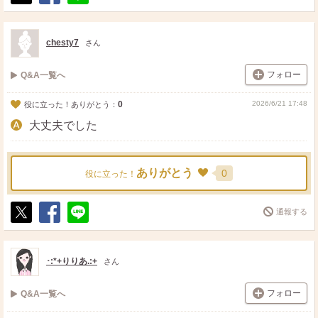
ポ
シ
送
ス
ェ
る
ト
ア
chesty7
さん
フォロー
Q&A一覧へ
0
2026/6/21 17:48
役に立った！ありがとう：
大丈夫でした
ありがとう
0
役に立った！
通報する
ポ
シ
送
ス
ェ
る
ト
ア
･:*+りりあ.:+
さん
フォロー
Q&A一覧へ