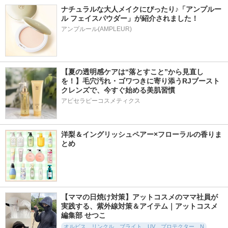
ナチュラルな大人メイクにぴったり♪「アンプルー
ル フェイスパウダー」が紹介されました！
アンプルール(AMPLEUR)
【夏の透明感ケアは“落とすこと”から見直し
を！】毛穴汚れ・ゴワつきに寄り添うRJブースト
クレンズで、今すぐ始める美肌習慣
アピセラピーコスメティクス
洋梨＆イングリッシュペアー×フローラルの香りま
とめ
【ママの日焼け対策】アットコスメのママ社員が
実践する、紫外線対策＆アイテム｜アットコスメ
編集部 せつこ
オルビス リンクル ブライト UV プロテクター N