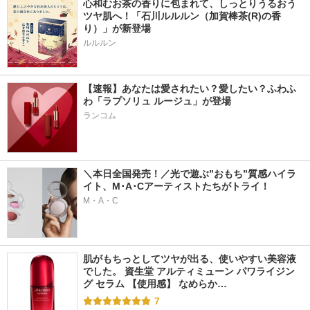
心和むお茶の香りに包まれて、しっとりうるおう
ツヤ肌へ！「石川ルルルン（加賀棒茶(R)の香
り）」が新登場
【速報】あなたは愛されたい？愛したい？ふわふ
わ「ラプソリュ ルージュ」が登場
ランコム
＼本日全国発売！／光で遊ぶ”おもち”質感ハイラ
イト、M･A･Cアーティストたちがトライ！
M・A・C
肌がもちっとしてツヤが出る、使いやすい美容液
でした。 資生堂 アルティミューン パワライジン
グ セラム 【使用感】 なめらか…
7