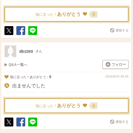
ありがとう
0
役に立った！
通報する
ポ
シ
送
ス
ェ
る
ト
ア
ob-cnyn
さん
フォロー
Q&A一覧へ
0
2026/6/25 09:35
役に立った！ありがとう：
出ませんでした
ありがとう
0
役に立った！
通報する
ポ
シ
送