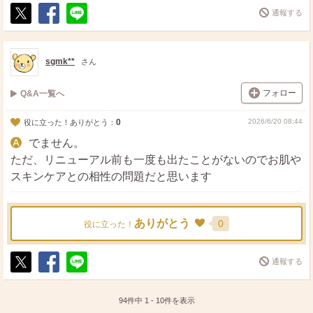
通報する
ポ
シ
送
ス
ェ
る
ト
ア
sgmk**
さん
フォロー
Q&A一覧へ
0
2026/6/20 08:44
役に立った！ありがとう：
でません。
ただ、リニューアル前も一度も出たことがないのでお肌や
スキンケアとの相性の問題だと思います
ありがとう
0
役に立った！
通報する
ポ
シ
送
ス
ェ
る
ト
ア
94件中
1
-
10
件を表示