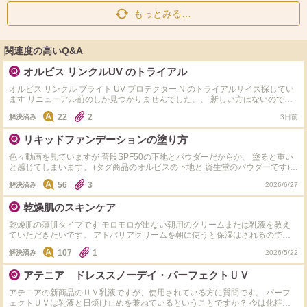
もっとみる…
関連度の高いQ&A
オルビス リンクルUV のトライアル
オルビス リンクル ブライト UV プロテクター N のトライアルサイズ探してい
ます リニューアル前のしか見つかりませんでした、、 新しい方はないのです
かね？ 使用感比べた方いたら質問ですが、そんなに大差はないでしょか？ テ
22
2
解決済み
3日前
スターで手に塗った感じはよかったですが、敏感肌なのでトライアルでちゃん
と試してから問題なければ現品買いたいと思ってます。
リキッドファンデーションの塗り方
色々動画を見ていますが 普段SPF50の下地とパウダーだからか、 塗ると重い
と感じてしまいます。 (タグ商品のオルビスの下地と 資生堂のパウダーです)
その上からDiorのリキッドファンデを塗ると 厚塗りになって困ってます。 半
56
3
解決済み
2026/6/27
プッシュとYouTubeで見ました。 塗り方はビューティゾーンに置いて、 ブラ
シで広げてます。 オルビスの下地を、 日焼けしたくないため、 多めに塗って
乾燥肌のスキンケア
いるのがいけないのでしょうか。 リキッドファンデ塗ってからお粉は皆さん
塗っていますか？ (オススメも)教えてください。
乾燥肌の薄肌タイプです モロモロが出ない朝用のクリームまたは乳液を教え
ていただきたいです。 アトバリアクリームを朝に使うと保湿はされるのです
がその後に使うオルビスの日焼け止めがモロモロします… クリームを塗らな
107
1
解決済み
2026/5/22
いとモロモロは出ないけどカサカサ粉吹きします 化粧水は「パーフェクトモ
イストローション」、美容液は「CRボディローション」使用中です。
アテニア ドレススノーデイ・パーフェクトＵＶ
アテニアの新商品のＵＶ乳液ですが、使用されている方に質問です。 パーフ
ェクトＵＶは乳液と日焼け止めを兼ねているということですか？ 今は化粧