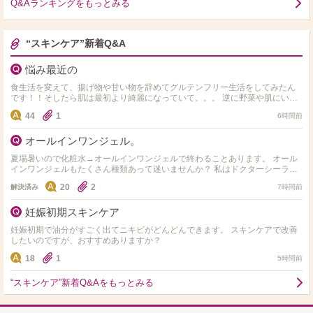
Q&Aランキングをもっとみる
“スキンケア”新着Q&A
悩み最近の
食生活を変えて、揚げ物や甘い物を辞めてグルテンフリー生活をしてみたん
です！！そしたら肌は最初より綺麗になっていて。。。 逆に野菜や肌にいい
ものしか食べれず 揚げ物や小麦やお菓子や米、味が濃ゆい…
44
1
6時間前
オールインワンジェル。
夏場暑いので化粧水→オールインワンジェルで終わることあります。 オール
インワンジェルもたくさん種類あって迷いませんか？ 私はドクターシーラボ
のセンシティブジェル敏感肌用を使用してます。 オス…
20
2
解決済み
7時間前
妊娠初期スキンケア
妊娠初期で油分がすごく出てニキビがどんどんできます。 スキンケアで改善
したいのですが、おすすめありますか？
18
1
5時間前
“スキンケア”新着Q&Aをもっとみる