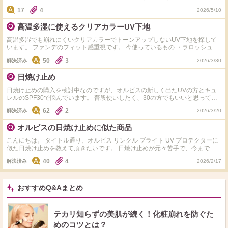
水、美白美容液の後はデイエマルジョン、オルビスの日焼け止め、その後に下
17
4
2026/5/10
地クリーム、ファンデーションを塗っていますが、化粧水、美白美容液の後は
パーフェクトＵＶだけで、その後に下地クリーム、ファンデーションというこ
高温多湿に使えるクリアカラーUV下地
とでいいのでしょうか？
高温多湿でも崩れにくいクリアカラーでトーンアップしないUV下地を探して
います。 ファンデのフィット感重視です。 今使っているもの ・ラロッシュポ
ゼローズ→高保湿ゆえ夏は崩れる、トーンアップが白浮きする ・オルビス
50
3
解決済み
2026/3/30
→「下地としても使えます」なので、ファンデのフィット感など下地効果が低
め ※マキアージュのような皮脂抑制、テカリ防止系下地は苦手なので、それ以
日焼け止め
外でお願いします。 ※カバーマークのデイクリームは下地ではないので、除外
でお願いします。
日焼け止めの購入を検討中なのですが、オルビスの新しく出たUVの方とキュ
レルのSPF30で悩んでいます。 普段使いしたく、30の方でもいいと思ってい
るのですが、新しい方の紫外線を浴びるたびに膜が厚くなるという機能に惹か
62
2
解決済み
2026/3/20
れています。 お値段的にはキュレルが良心的だと思うのですが、どちらが良
いと思いますか？ アドバイスお願いします！ キュレルの方の商品タグが検索
オルビスの日焼け止めに似た商品
に引っ掛からなかったため、商品名をこちらに書かせていただきます。 キュ
レル 潤浸保湿 UVエッセンス 50g
こんにちは。 タイトル通り、オルビス リンクル ブライト UV プロテクターに
似た日焼け止めを教えて頂きたいです。 日焼け止めが元々苦手で、今まで使
えたものはランコムのエクスペールとこのオルビスの日焼け止めのみです。
40
4
解決済み
2026/2/17
ただオルビスの日焼け止めは汗に弱いことと、ベースメイクをほぼしない為、
シミが出来てしまいました。 ランコムのエクスペールはとても使い心地が良
く焼けない安心がありますが、値段が高すぎて手を出せず... やはり使い心地と
しっかりとした日焼け止め効果の両方を求めるのは無理でしょうか？ 何か良
おすすめQ&Aまとめ
い日焼け止めをご存知の方がいれば教えて頂けると幸いです。 使ってみてダ
メだった物を記載します。 RMK フェイスプロテクター エンハンスト リサー
ジ UV プロテクターパーフェクト ラロッシュポゼ
テカリ知らずの美肌が続く！化粧崩れを防ぐた
めのコツとは？