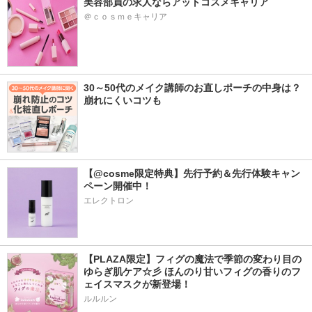
美容部員の求人ならアットコスメキャリア
＠ｃｏｓｍｅキャリア
30～50代のメイク講師のお直しポーチの中身は？
崩れにくいコツも
【@cosme限定特典】先行予約＆先行体験キャン
ペーン開催中！
エレクトロン
【PLAZA限定】フィグの魔法で季節の変わり目の
ゆらぎ肌ケア☆彡 ほんのり甘いフィグの香りのフ
ェイスマスクが新登場！
ルルルン