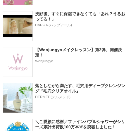
洗顔後、すぐに保湿できなくても「あれ？うるお
ってる！」 
HAP＋R(ハップアール)
【Wonjungyoメイクレッスン】第2弾、開催決
定！
Wonjungyo
落としながら満たす、毛穴用ディープクレンジン
グ『毛穴クリアオイル』
＼ご愛顧に感謝／ファインバブルシャワーがシリ
ーズ累計出荷数100万本※を突破しました！