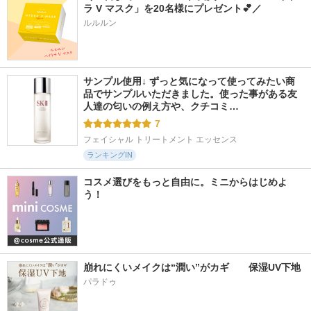
ラ V マスク」を20名様にプレゼント💕／
ルルルン
サンプル使用↓ ずっと気になって使ってみたい商
品でサンプルいただきました。使った事がある友
人達の匂いの例え方や、クチコミ…
7
フェイシャル トリートメント エッセンス
ランキングIN
コスメ選びをもっと自由に。ミニからはじめよ
う！
崩れにくいメイクは“潤い”がカギ　　保湿UV下地
パラドゥ