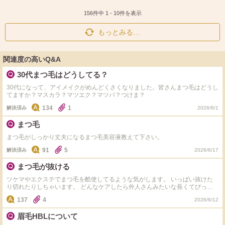
ス
ェ
る
ト
ア
156件中
1
-
10
件を表示
もっとみる…
関連度の高いQ&A
30代まつ毛はどうしてる？
30代になって、アイメイクがめんどくさくなりました。皆さんまつ毛はどうし
てますか？マスカラ？マツエク？マツパ？つけま？
134
1
解決済み
2026/8/1
まつ毛
まつ毛がしっかり丈夫になるまつ毛美容液教えて下さい。
91
5
解決済み
2026/6/17
まつ毛が抜ける
ツケマやエクステでまつ毛を酷使してるような気がします。 いっぱい抜けた
り切れたりしちゃいます。 どんなケアしたら外人さんみたいな長くてびっし
り生えたまつ毛になれますかぁ？
137
4
2026/6/12
眉毛HBLについて