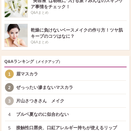
“美容液”は朝晩につける派？みんなのスキンケ
ア事情をチェック！
Q&Aまとめ
乾燥に負けないベースメイクの作り方！ツヤ肌
キープのコツはなに？
Q&Aまとめ
Q&Aランキング
（メイクアップ）
眉マスカラ
1
ぜっったい滲まないマスカラ
2
片山さつきさん メイク
3
ブルベ夏なのに似合わない
4
接触性口唇炎、口紅アレルギー持ちが使えるリップ
5