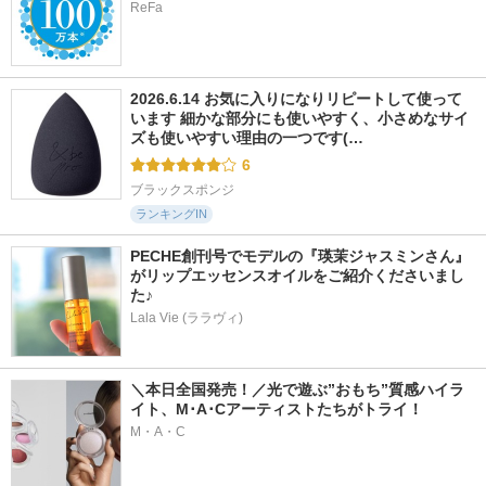
ReFa
2026.6.14 お気に入りになりリピートして使って
います 細かな部分にも使いやすく、小さめなサイ
ズも使いやすい理由の一つです(…
6
ブラックスポンジ
ランキングIN
PECHE創刊号でモデルの『瑛茉ジャスミンさん』
がリップエッセンスオイルをご紹介くださいまし
た♪
Lala Vie (ララヴィ)
＼本日全国発売！／光で遊ぶ”おもち”質感ハイラ
イト、M･A･Cアーティストたちがトライ！
M・A・C