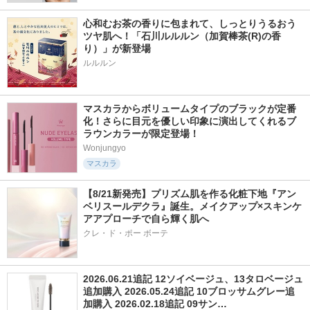
心和むお茶の香りに包まれて、しっとりうるおう
ツヤ肌へ！「石川ルルルン（加賀棒茶(R)の香
り）」が新登場
マスカラからボリュームタイプのブラックが定番
化！さらに目元を優しい印象に演出してくれるブ
ラウンカラーが限定登場！
Wonjungyo
マスカラ
【8/21新発売】プリズム肌を作る化粧下地『アン
ベリスールデクラ』誕生。メイクアップ×スキンケ
アアプローチで自ら輝く肌へ
クレ・ド・ポー ボーテ
2026.06.21追記 12ソイベージュ、13タロベージュ
追加購入 2026.05.24追記 10ブロッサムグレー追
加購入 2026.02.18追記 09サン…