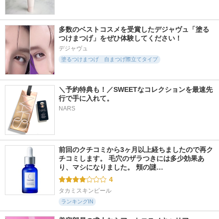
多数のベストコスメを受賞したデジャヴュ「塗る
つけまつげ」をぜひ体験してください！
デジャヴュ
塗るつけまつげ 自まつげ際立てタイプ
＼予約特典も！／SWEETなコレクションを最速先
行で手に入れて。
NARS
前回のクチコミから3ヶ月以上経ちましたので再ク
チコミします。 毛穴のザラつきには多少効果あ
り、マシになりました。 頬の謎…
4
タカミスキンピール
ランキングIN