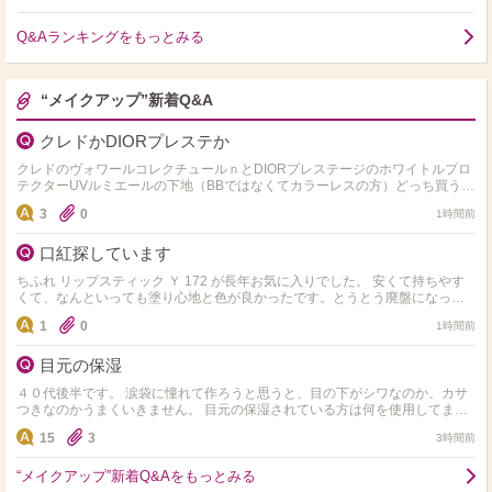
Q&Aランキングをもっとみる
“メイクアップ”新着Q&A
クレドかDIORプレステか
クレドのヴォワールコレクチュールｎとDIORプレステージのホワイトルプロ
テクターUVルミエールの下地（BBではなくてカラーレスの方）どっち買うか
悩んでます。 それぞれ使ったことある方、比較を…
3
0
1時間前
口紅探しています
ちふれ リップスティック Ｙ 172 が長年お気に入りでした。 安くて持ちやす
くて、なんといっても塗り心地と色が良かったです。とうとう廃盤になって
しまったようで大ショックです(ToT) …
1
0
1時間前
目元の保湿
４０代後半です。 涙袋に憧れて作ろうと思うと、目の下がシワなのか、カサ
つきなのかうまくいきません。 目元の保湿されている方は何を使用してます
か？ ちなみに、朝はポーラのアイクリーム塗ってます…
15
3
3時間前
“メイクアップ”新着Q&Aをもっとみる