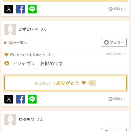
通報する
ポ
シ
送
ス
ェ
る
ト
ア
かずこ1954
さん
フォロー
Q&A一覧へ
0
2026/7/3 16:16
役に立った！ありがとう：
デジャヴュ お勧めです
ありがとう
0
役に立った！
通報する
ポ
シ
送
ス
ェ
る
ト
ア
ゆゆ3672
さん