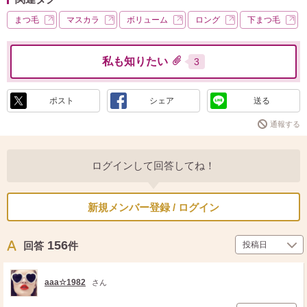
まつ毛
マスカラ
ボリューム
ロング
下まつ毛
私も知りたい
3
ポスト
シェア
送る
通報する
ログインして回答してね！
新規メンバー登録 / ログイン
156
回答
件
aaa☆1982
さん