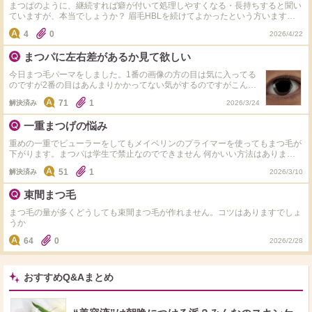
まつぱのように、継続すれば癖が付いて処理しやすくなる・長持ちすると聞い
ていますが、本当でしょうか？ 眉毛HBLを続けてよかったという方います
か？継続している方はどのくらいの頻度で通っていますか？
4
0
2026/4/22
まつパに左右差があるか見て欲しい
今日まつ毛パーマをしました。1番の画像の方の目は気に入ってる
のですが2番の目はあんまりかかってない気がするのですがこんな
もんなんでしょうか？私が細すぎるだけですかね。1週間以内なら
71
1
解決済み
2026/3/24
やり直しをしていただけるようなのですが私が過敏すぎるだけでそ
こまで左右差がないのであればお店に申し訳なさすぎるので見て頂
一重まつげの悩み
きたいです。因みに下まつげはテープのせいでこうなってるだけで
かけてはないです。
重めの一重でビューラーをしてもメイベリンのプライマーを使ってもまつ毛が
下がります。まつパは学生で禁止なのでできません 何かいい方法はありませ
んか？
51
1
解決済み
2026/3/10
束間まつ毛
まつ毛の量が多くどうしても束間まつ毛が作れません。コツはありますでしょ
うか
64
0
2026/2/28
おすすめQ&Aまとめ