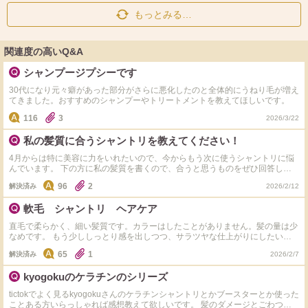
もっとみる…
関連度の高いQ&A
シャンプージプシーです
30代になり元々癖があった部分がさらに悪化したのと全体的にうねり毛が増え
てきました。おすすめのシャンプーやトリートメントを教えてほしいです。
116
3
2026/3/22
私の髪質に合うシャントリを教えてください！
4月からは特に美容に力をいれたいので、今からもう次に使うシャントリに悩
んでいます。 下の方に私の髪質を書くので、合うと思うものをぜひ回答して
ほしいです！ ・太い髪の毛 ・硬い髪の毛 ・毛量が多い ・ヘアアイロン130℃
96
2
解決済み
2026/2/12
を毎日使う ・ドライヤーを毎日使う ・うねりやすい ・ボリュームが出やすい
（広がりやすい） ・胸くらいの髪の長さ ・カラー、パーマ、ブリーチ歴一切
軟毛 シャントリ ヘアケア
なし
直毛で柔らかく、細い髪質です。カラーはしたことがありません。髪の量は少
なめです。 もう少ししっとり感を出しつつ、サラツヤな仕上がりにしたいで
す。 おすすめのシャンプー・トリートメント、ヘアケア用品を教えてくださ
65
1
解決済み
2026/2/7
い！
kyogokuのケラチンのシリーズ
tictokでよく見るkyogokuさんのケラチンシャントリとかブースターとか使った
ことある方いらっしゃれば感想教えて欲しいです。 髪のダメージとごわつき