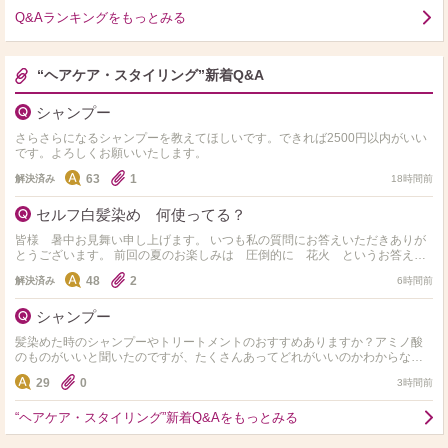
Q&Aランキングをもっとみる
“ヘアケア・スタイリング”新着Q&A
シャンプー
さらさらになるシャンプーを教えてほしいです。できれば2500円以内がいい
です。よろしくお願いいたします。
63
1
解決済み
18時間前
セルフ白髪染め 何使ってる？
皆様 暑中お見舞い申し上げます。 いつも私の質問にお答えいただきありが
とうございます。 前回の夏のお楽しみは 圧倒的に 花火 というお答えが
ダントツでした。 いつも本当にありがとうございます…
48
2
解決済み
6時間前
シャンプー
髪染めた時のシャンプーやトリートメントのおすすめありますか？アミノ酸
のものがいいと聞いたのですが、たくさんあってどれがいいのかわからない
ので、教えて欲しいです！ 髪質は細くて柔らかいです！
29
0
3時間前
“ヘアケア・スタイリング”新着Q&Aをもっとみる