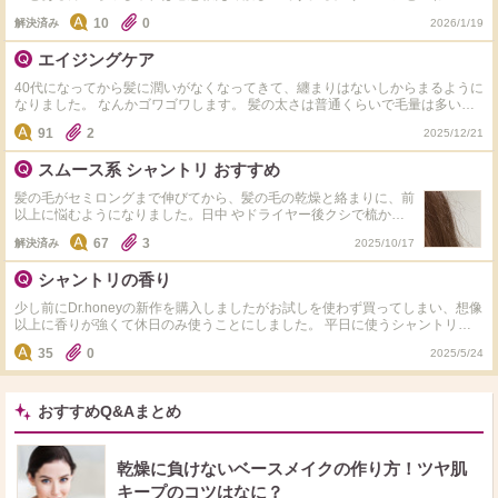
に悩んでます。オススメのシャントリあれば詳しくメーカーと商品名を是非教
10
0
解決済み
2026/1/19
えて欲しいです。
エイジングケア
40代になってから髪に潤いがなくなってきて、纏まりはないしからまるように
なりました。 なんかゴワゴワします。 髪の太さは普通くらいで毛量は多いほ
うです。オススメのシャンプーなど良いヘアケア商品がありましたら教えてく
91
2
2025/12/21
ださい。 仕上がりはサラサラのほうが好きです。
スムース系 シャントリ おすすめ
髪の毛がセミロングまで伸びてから、髪の毛の乾燥と絡まりに、前
以上に悩むようになりました。日中 やドライヤー後クシで梳かし
ても写真のように表面が跳ねたりします。 シャンプーはオージュ
67
3
解決済み
2025/10/17
アのアルティール、トリートメントはモロッカンビューティを使っ
ていますが、アルティールシャンプーが洗浄力が強いのか特に良い
シャントリの香り
とも思えず…。シャンプーだけでも使い切ったら変えたいと思って
います。 スムース系のシャントリなら、うねり髪やくせっ毛が良
少し前にDr.honeyの新作を購入しましたがお試しを使わず買ってしまい、想像
くなるそうなので買ってみたいと思っています 縮毛矯正をするほ
以上に香りが強くて休日のみ使うことにしました。 平日に使うシャントリが
ど凄く癖があるとは思っていません。1度おすすめされてかけた事
ないためなにか香りが弱めか翌日まで香りが持たないシャントリは無いでしょ
がありますが、最終的にダメージが目立つだけになりました。 今
35
0
2025/5/24
うか？ 髪質はうねりあり、細めで絡みやすいという感じです。 出来ればこの
気になっているのは、オージュアとコスメデコルテAQのスムース
悩みに対応できるものだとありがたいです。
シリーズです。 使っている方や他におすすめありましたら教えて
ください。
おすすめQ&Aまとめ
乾燥に負けないベースメイクの作り方！ツヤ肌
キープのコツはなに？