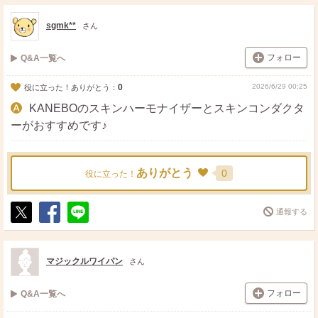
ス
ェ
る
ト
ア
sgmk**
さん
フォロー
Q&A一覧へ
0
2026/6/29 00:25
役に立った！ありがとう：
KANEBOのスキンハーモナイザーとスキンコンダクタ
ーがおすすめです♪
ありがとう
0
役に立った！
通報する
ポ
シ
送
ス
ェ
る
ト
ア
マジックルワイパン
さん
フォロー
Q&A一覧へ