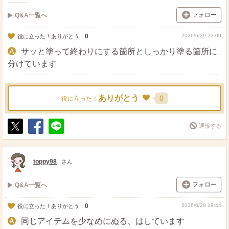
フォロー
Q&A一覧へ
0
2026/6/29 23:09
役に立った！ありがとう：
サッと塗って終わりにする箇所としっかり塗る箇所に
分けています
ありがとう
0
役に立った！
通報する
ポ
シ
送
ス
ェ
る
ト
ア
toppy98
さん
フォロー
Q&A一覧へ
0
2026/6/29 19:44
役に立った！ありがとう：
同じアイテムを少なめにぬる、はしています