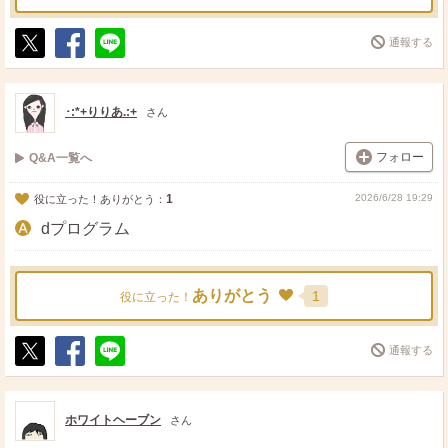
通報する
ポ
シ
送
ス
ェ
る
ト
ア
･:*+りりあ.:+
さん
フォロー
Q&A一覧へ
1
2026/6/28 19:29
役に立った！ありがとう：
dプログラム
ありがとう
1
役に立った！
通報する
ポ
シ
送
ス
ェ
る
ト
ア
ホワイトヘーブン
さん