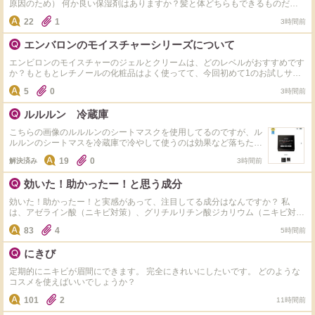
原因のため） 何か良い保湿剤はありますか？髪と体どちらもできるものだと
尚ありがたいです。
22
1
3時間前
エンバロンのモイスチャーシリーズについて
エンビロンのモイスチャーのジェルとクリームは、どのレベルがおすすめです
か？もともとレチノールの化粧品はよく使ってて、今回初めて1のお試しサイ
ズを使ってみたのですが、効果がうっすらだったので、次に2を買うか3を買う
5
0
3時間前
か悩んでいます。 を
ルルルン 冷蔵庫
こちらの画像のルルルンのシートマスクを使用してるのですが、ル
ルルンのシートマスを冷蔵庫で冷やして使うのは効果など落ちたり
はしないですか？ また、ルルルンを冷蔵庫保管して使用してる人
19
0
解決済み
3時間前
はいますか？
効いた！助かったー！と思う成分
効いた！助かったー！と実感があって、注目してる成分はなんですか？ 私
は、アゼライン酸（ニキビ対策）、グリチルリチン酸ジカリウム（ニキビ対
策）、アラントイン（肌の回復と修復）、トラネキサム酸（美白）などです。
83
4
5時間前
コスメの成分表を見てこれがはいってると、オッ！やるやん！これは期待でき
る！と嬉しくなり、購買意欲が上がります。 皆さんにとってのそんな成分、
にきび
教えて下さい！
定期的にニキビが眉間にできます。 完全にきれいにしたいです。 どのような
コスメを使えばいいでしょうか？
101
2
11時間前