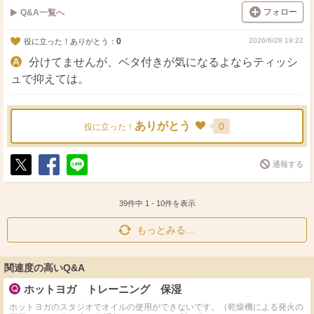
フォロー
Q&A一覧へ
0
2026/6/28 19:22
役に立った！ありがとう：
分けてませんが、ベタ付きが気になるよならティッシ
ュで抑えては。
ありがとう
0
役に立った！
通報する
ポ
シ
送
ス
ェ
る
ト
ア
39件中
1
-
10
件を表示
もっとみる…
関連度の高いQ&A
ホットヨガ トレーニング 保湿
ホットヨガのスタジオでオイルの使用ができないです。（乾燥機による発火の