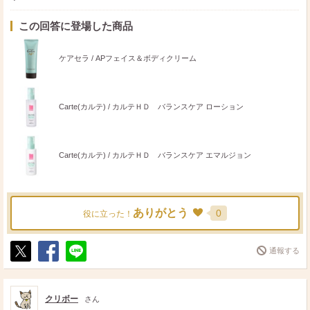
この回答に登場した商品
ケアセラ / APフェイス＆ボディクリーム
Carte(カルテ) / カルテＨＤ バランスケア ローション
Carte(カルテ) / カルテＨＤ バランスケア エマルジョン
ありがとう
0
役に立った！
通報する
ポ
シ
送
ス
ェ
る
ト
ア
クリボー
さん