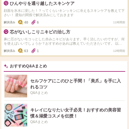
ひんやりを通り越したスキンケア
顔面を氷水に浸した！？ってくらいキンッキンに冷えるスキンケアを教えて下
さい！ 通知の関係で解決済みにしておきます
40
6
解決済み
11時間前
芯がないしこりニキビの治し方
鼻に芯がないモコっとした赤みニキビがあります。早く治したいのですが、何
を使えばいいでしょうか？おすすめがあれば教えていただきたいです。 以前
からPAIRのクリームを愛用しているのですが、こういったぼんやり・もこっ
63
1
解決済み
12時間前
とした芯がないニキビにはあまり効かないです。
おすすめQ&Aまとめ
セルフケアにこのひと手間！「美爪」を手に入
れるコツ
Q&Aまとめ
キレイになりたい女子必見！おすすめの美容習
慣＆溺愛コスメを伝授！
Q&Aまとめ