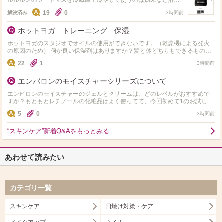
ルルルンのシートマスを冷蔵庫で冷やして使うのは効果など落ち
たりはしないですか？ また、ルルルンを冷蔵庫保管して使用して
19
0
解決済み
3時間前
る人はいますか？
ホットヨガ トレーニング 保湿
ホットヨガのスタジオでオイルの使用ができないです。（乾燥機による発火
の原因のため） 何か良い保湿剤はありますか？髪と体どちらもできるものだ
と尚ありがたいです。
22
1
3時間前
エンバロンのモイスチャーシリーズについて
エンビロンのモイスチャーのジェルとクリームは、どのレベルがおすすめで
すか？もともとレチノールの化粧品はよく使ってて、今回初めて1のお試しサ
イズを使ってみたのですが、効果がうっすらだったので、次に2…
5
0
3時間前
“スキンケア”新着Q&Aをもっとみる
あわせて読みたい
カテゴリ一覧
スキンケア
日焼け対策・ケア