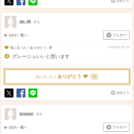
通報する
ポ
シ
送
ス
ェ
る
ト
ア
olo_46
さん
フォロー
Q&A一覧へ
0
2026/7/2 05:33
役に立った！ありがとう：
グレージュいいと思います
ありがとう
0
役に立った！
通報する
ポ
シ
送
ス
ェ
る
ト
ア
ixrosexi
さん
フォロー
Q&A一覧へ