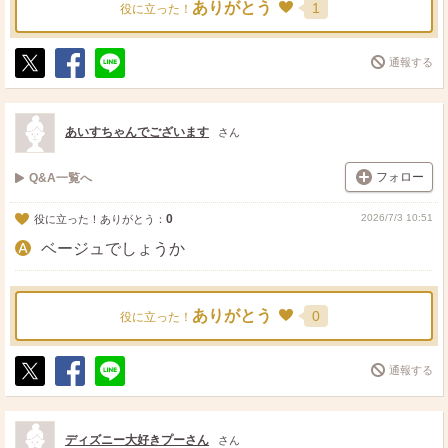
ありがとう
1
役に立った！
通報する
ポ
シ
送
ス
ェ
る
ト
ア
あいすちゃんでございます
さん
フォロー
Q&A一覧へ
0
2026/7/3 10:51
役に立った！ありがとう：
ベージュでしょうか
ありがとう
0
役に立った！
通報する
ポ
シ
送
ス
ェ
る
ト
ア
ディズニー大好きプーさん
さん