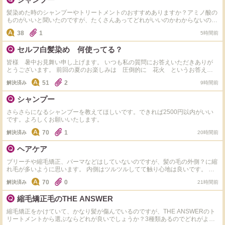
髪染めた時のシャンプーやトリートメントのおすすめありますか？アミノ酸の
ものがいいと聞いたのですが、たくさんあってどれがいいのかわからないの
で、教えて欲しいです！ 髪質は細くて柔らかいです！
38
1
5時間前
セルフ白髪染め 何使ってる？
皆様 暑中お見舞い申し上げます。 いつも私の質問にお答えいただきありが
とうございます。 前回の夏のお楽しみは 圧倒的に 花火 というお答えが
ダントツでした。 いつも本当にありがとうございます！ さて本日の質問で
51
2
解決済み
9時間前
す。 サロンでの白髪染めまでちょこっとセルフで染めるとき、カラー材はど
んなものを使用してますか？ 私はサイオスのクリームタイプを使用していま
シャンプー
す。 ドラッグストアで３９８円くらいでとてもお安く、染まりもよく気軽に
染められ重宝しています。 これいいよ、これ使ってるよというのがあればシ
さらさらになるシャンプーを教えてほしいです。できれば2500円以内がいい
ェアしてください。 お値段、使い心地など教えてくださるとうれしいです。
です。よろしくお願いいたします。
できるだけ お返事コメントさせていただきます。 いつもありがとうござい
ます！
70
1
解決済み
20時間前
ヘアケア
ブリーチや縮毛矯正、パーマなどはしていないのですが、髪の毛の外側？に縮
れ毛が多いように思います。 内側はツルツルしてて触り心地は良いです。 基
本的にお風呂から出たらすぐ髪の毛は乾かすようにしています。寝相が悪いの
70
0
解決済み
21時間前
で、ダメージを与えているとしたらそこなのかもしれないです。 シャンプー
とコンディショナーはエッセンシャル、ミルクはプリュスオー、オイルはモロ
縮毛矯正毛のTHE ANSWER
ッカンを使用しています。 ドライヤーはパナソニックの風が強いやつを使っ
てます。 ダメージ毛ではないのですが、何か改善する方法はありませんか？
縮毛矯正をかけていて、かなり髪が傷んでいるのですが、THE ANSWERのト
リートメントから選ぶならどれが良いでしょうか？3種類あるのでどれがよい