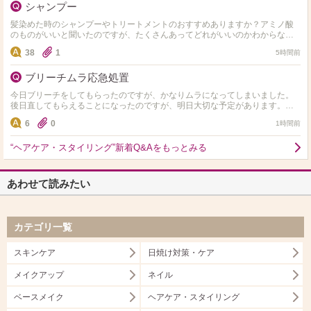
シャンプー
髪染めた時のシャンプーやトリートメントのおすすめありますか？アミノ酸
のものがいいと聞いたのですが、たくさんあってどれがいいのかわからない
ので、教えて欲しいです！ 髪質は細くて柔らかいです！
38
1
5時間前
ブリーチムラ応急処置
今日ブリーチをしてもらったのですが、かなりムラになってしまいました。
後日直してもらえることになったのですが、明日大切な予定があります。少
しでもマシになる方法があれば教えて頂きたいです。
6
0
1時間前
“ヘアケア・スタイリング”新着Q&Aをもっとみる
あわせて読みたい
カテゴリ一覧
スキンケア
日焼け対策・ケア
メイクアップ
ネイル
ベースメイク
ヘアケア・スタイリング