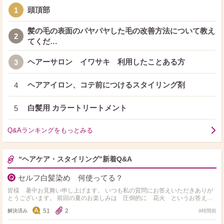
頭頂部
1
髪の毛の表面のパヤパヤした毛の改善方法について教え
2
てくだ…
ヘアーサロン イワサキ 利用したことある方
3
ヘアアイロン、コテ前につけるスタイリング剤
4
白髪用 カラートリートメント
5
Q&Aランキングをもっとみる
“ヘアケア・スタイリング”新着Q&A
セルフ白髪染め 何使ってる？
皆様 暑中お見舞い申し上げます。 いつも私の質問にお答えいただきありが
とうございます。 前回の夏のお楽しみは 圧倒的に 花火 というお答えが
ダントツでした。 いつも本当にありがとうございます…
51
2
解決済み
9時間前