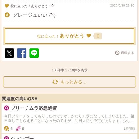
0
2026/6/30 21:30
役に立った！ありがとう：
グレージュいいです
ありがとう
0
役に立った！
通報する
ポ
シ
送
ス
ェ
る
ト
ア
108件中
1
-
10
件を表示
もっとみる…
関連度の高いQ&A
ブリーチムラ応急処置
今日ブリーチをしてもらったのですが、かなりムラになってしまいました。後
日直してもらえることになったのですが、明日大切な予定があります。少しで
もマシになる方法があれば教えて頂きたいです。
6
0
1時間前
シャンプー