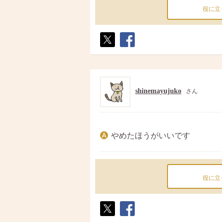
役に立
ポス
シェ
ト
ア
shinemayujuko
さん
やめたほうがいいです
役に立
ポス
シェ