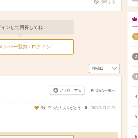
通報する
グインして回答してね！
1
メンバー登録 / ログイン
2
3
フォローする
Q&A一覧へ
4
0
役に立った！ありがとう：
2026/7/13 23:53
5
6