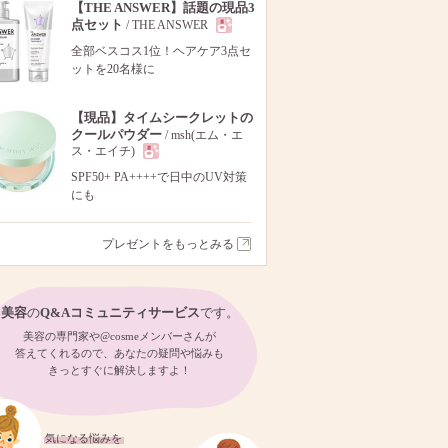
【THE ANSWER】話題の現品3
点セット
/ THE ANSWER
現
全部ベスコス1位！ヘアケア3点セ
ットを20名様に
品
【現品】タイムシークレットの
クールパウダー
/ msh(エム・エ
ス・エイチ)
現
SPF50+ PA++++で日中のUV対策
にも
品
プレゼントをもっとみる
美容
の
Q&Aコミュニティサービス
です。
美容の専門家や@cosmeメンバーさんが
答えてくれるので、あなたの疑問や悩みも
きっとすぐに解決しますよ！
気になる悩みを