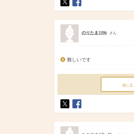
ポス
シェ
ト
ア
のりたま3396
さん
難しいです
役に立
ポス
シェ
ト
ア