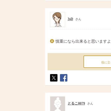
ト
ア
3sD
さん
慎重になら出来ると思いますよ
役に立
ポス
シェ
ト
ア
とるこ0079
さん