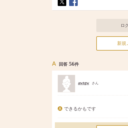
ポス
シェ
ト
ア
ロ
新規
56
回答
件
awtgw
さん
できるかもです