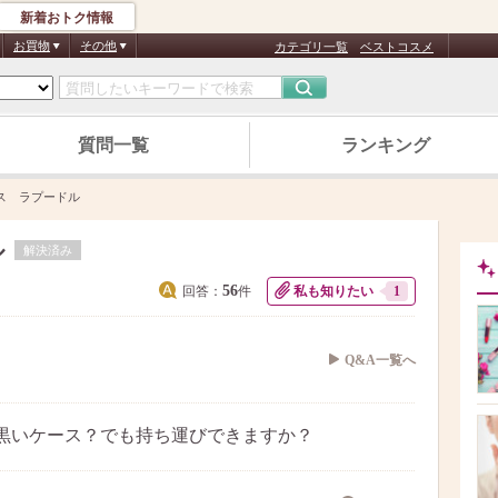
新着おトク情報
お買物
その他
カテゴリ一覧
ベストコスメ
質問一覧
ランキング
ス ラプードル
ル
解決済み
56
回答：
件
私も知りたい
1
Q&A一覧へ
黒いケース？でも持ち運びできますか？