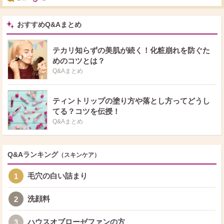
ンの化粧水はあんま浸透してる感じしなくて、美容液は好きですけど。 コス
デコのリポソームはめちゃくちゃよかったんですけどスキンケアに高い金額出
せなくて、、サンプルで試したらすごくよかったんですけどね メラノCCの化
粧水はべたついてだめでなめらか本舗？のイソフラボンのやつも確か乳液でニ
おすすめQ&Aまとめ
キビが出てしまって苦手だなって思ってしまい インナードライって結局何が
いいのかわからなくてイプサの乳液も肌診断してもらったうえで買ったんです
けどそれはそれで乾燥しやすかったです、、（冬に買って使ったのもあるかと
テカリ知らずの美肌が続く！化粧崩れを防ぐた
思いますが、、） どれがインナードライに向いててこの成分で見てみるとい
めのコツとは？
いっていうのありましたら教えていただきたいです！
Q&Aまとめ
ティントリップの塗り方や落とし方ってどうし
てる？コツを伝授！
Q&Aまとめ
Q&Aランキング
（スキンケア）
毛穴の白い詰まり
1
洗顔料
2
ハウスオブローゼファンの方
3