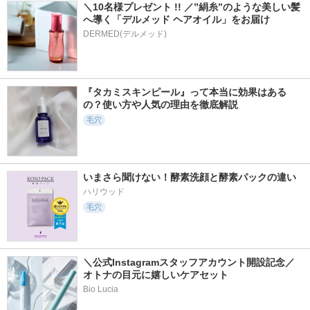
＼10名様プレゼント !! ／”絹糸”のような美しい髪
へ導く「デルメッド ヘアオイル」をお届け
DERMED(デルメッド)
『タカミスキンピール』って本当に効果はある
の？使い方や人気の理由を徹底解説
毛穴
いまさら聞けない！酵素洗顔と酵素パックの違い
ハリウッド
毛穴
＼公式Instagramスタッフアカウント開設記念／
オトナの目元に嬉しいケアセット
Bio Lucia