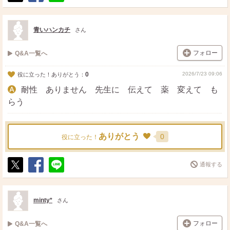
ポ
シ
送
ス
ェ
る
ト
ア
青いハンカチ
さん
フォロー
Q&A一覧へ
0
2026/7/23 09:06
役に立った！ありがとう：
耐性 ありません 先生に 伝えて 薬 変えて も
らう
ありがとう
0
役に立った！
通報する
ポ
シ
送
ス
ェ
る
ト
ア
minty*
さん
フォロー
Q&A一覧へ