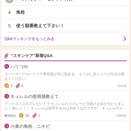
角栓
4
使う順番教えて下さい！
5
Q&Aランキングをもっとみる
“スキンケア”新着Q&A
ハリつや
カバーマークのハリツヤ美容液が目に染みる。 もう少し安くハリが出るの教
えてください。
5
0
30分前
キュレルの使用感教えて
アットコスメのプレゼントで キュレルのスプレーと日焼け止めが当たりまし
た！ 嬉しい！！ キュレルは使用するのは初めてなのですが、 キュレルのスプ
レー、日焼け止めを使用している方の感想が…
30
1
解決済み
4時間前
小鼻の角栓、ニキビ