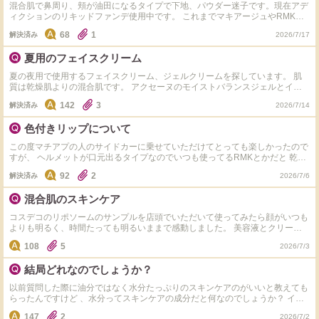
混合肌で鼻周り、頬が油田になるタイプで下地、パウダー迷子です。現在アデ
ィクションのリキッドファンデ使用中です。 これまでマキアージュやRMK、
クレド、ポルジョ、アディクションの混合肌向けの下地を使用しましたが、時
68
1
解決済み
2026/7/17
間が経つと脂浮きして水溜まりのようになってしまいます。 上記のような状
態になるのと元々ツヤ肌嫌いなので色々試してはいるのですがイマイチ合わ
夏用のフェイスクリーム
ず。 シャカシャカ振るタイプの下地は特に脂浮きしてしまいます。 同じよう
な方で使ってみて良かった下地やパウダーがあれば教えて下さい。 Diorやジバ
夏の夜用で使用するフェイスクリーム、ジェルクリームを探しています。 肌
ンシイのフローラル系の香りが苦手なため、出来れば匂いが控えめなのがあれ
質は乾燥肌よりの混合肌です。 アクセーヌのモイストバランスジェルとイプ
ば有難いです。
サのバリアセラム、キュレルの潤浸保湿フェイスクリーム三つに絞ったのです
142
3
解決済み
2026/7/14
が、どれがおすすめでしょうか。 実に使われたことのある方にお答えいただ
けると嬉しいです！ また、この三つ以外にもおすすめの夏用クリームがあれ
色付きリップについて
ば教えてください。 1万円以内だと嬉しいです。 その際はブランド名と商品名
を記載いただきたいです。 よろしくお願いします。
この度マチアプの人のサイドカーに乗せていただけてとっても楽しかったので
すが、 ヘルメットが口元出るタイプなのでいつも使ってるRMKとかだと 乾燥
が気になってしまって 保湿リップで色付きのものが欲しいのですがどれがお
92
2
解決済み
2026/7/6
すすめでしょうか？ イエベ秋です ランコムの保湿リップも気にはなるのです
がリップやティントはたくさんあるのでためらっていて
混合肌のスキンケア
コスデコのリポソームのサンプルを店頭でいただいて使ってみたら顔がいつも
よりも明るく、時間たっても明るいままで感動しました。 美容液とクリーム
のどちらも使ったのですが、どちらが良かったのかよくわからずライン使いす
108
5
2026/7/3
ることで発揮したのでしょうか？ 金銭面的に買うならどっちかと思ったので
すが奮発してどちらも買うべきなのでしょうか？ クリームはクリームでべた
結局どれなのでしょうか？
つきなくて感動して、、軽いクリームでもべたつく傾向あるので、、 あとち
ょっとコスデコとは違うのですがエリクシールのいわゆるこしあんクリームと
以前質問した際に油分ではなく水分たっぷりのスキンケアのがいいと教えても
言われてた水色っぽい色のクリームは混合肌には合いますか？ そちらも長年
らったんですけど 、水分ってスキンケアの成分だと何なのでしょうか？ イン
検討していて、、いまだに買ったことないんですよね
ナードライなんですけど毛穴も気になるけどすぐべたついてしまって トリデ
147
2
2026/7/2