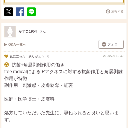
通報する
ポ
シ
送
ス
ェ
る
ト
ア
かずこ1954
さん
フォロー
Q&A一覧へ
0
2026/7/9 19:47
役に立った！ありがとう：
抗菌+角層剥離作用の働き
free radicalによる Pアクネスに対する抗菌作用と角層剥離
作用が特徴
副作用 刺激感・皮膚剥奪・紅斑
医師・医学博士・皮膚科
処方していただいた先生に、尋ねられると良いと思いま
す。