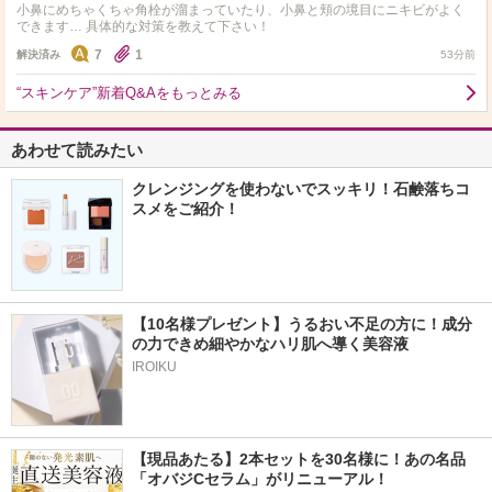
小鼻にめちゃくちゃ角栓が溜まっていたり、小鼻と頬の境目にニキビがよく
できます… 具体的な対策を教えて下さい！
7
1
解決済み
53分前
“スキンケア”新着Q&Aをもっとみる
あわせて読みたい
クレンジングを使わないでスッキリ！石鹸落ちコ
スメをご紹介！
【10名様プレゼント】うるおい不足の方に！成分
の力できめ細やかなハリ肌へ導く美容液
IROIKU
【現品あたる】2本セットを30名様に！あの名品
「オバジCセラム」がリニューアル！ 