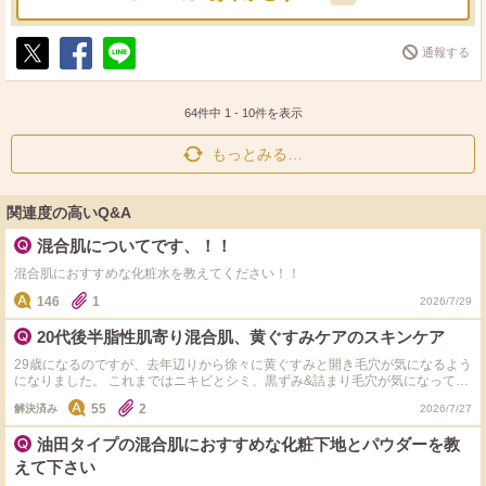
通報する
ポ
シ
送
ス
ェ
る
ト
ア
64件中
1
-
10
件を表示
もっとみる…
関連度の高いQ&A
混合肌についてです、！！
混合肌におすすめな化粧水を教えてください！！
146
1
2026/7/29
20代後半脂性肌寄り混合肌、黄ぐすみケアのスキンケア
29歳になるのですが、去年辺りから徐々に黄ぐすみと開き毛穴が気になるよう
になりました。 これまではニキビとシミ、黒ずみ&詰まり毛穴が気になってい
たためビタミン系主体のスキンケアでしたが、合わないと感じ始めスキンケア
55
2
解決済み
2026/7/27
一式見直そうと思っています。 アヌアのアゼライン酸は以前使用したのです
が肌に合いませんでした。 アゼライン酸を取り入れつつ、プチプラ～4000円
油田タイプの混合肌におすすめな化粧下地とパウダーを教
くらい(一式ではなく単品)で購入出来る化粧水等を探しているのですが、結局
何が良いか分からずなのでおすすめのアイテムや組み合わせを教えていただき
えて下さい
たいです。