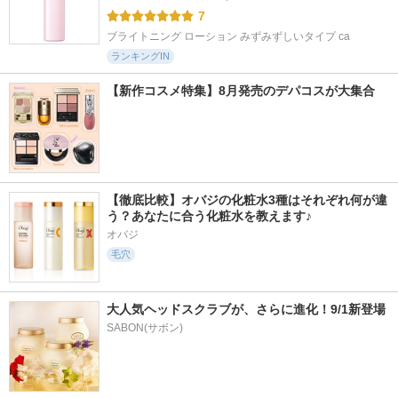
7
ブライトニング ローション みずみずしいタイプ ca
ランキングIN
【新作コスメ特集】8月発売のデパコスが大集合
【徹底比較】オバジの化粧水3種はそれぞれ何が違
う？あなたに合う化粧水を教えます♪
オバジ
毛穴
大人気ヘッドスクラブが、さらに進化！9/1新登場
SABON(サボン)