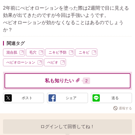
2年前にべピオローションを塗った際は2週間で目に見える
効果が出てきたのですが今回は手強いようです。
べピオローションが効かなくなることはあるのでしょう
か？
関連タグ
混合肌
毛穴
ニキビ予防
ニキビ
べピオローション
べピオ
私も知りたい
2
ポスト
シェア
送る
通報する
ログインして回答してね！