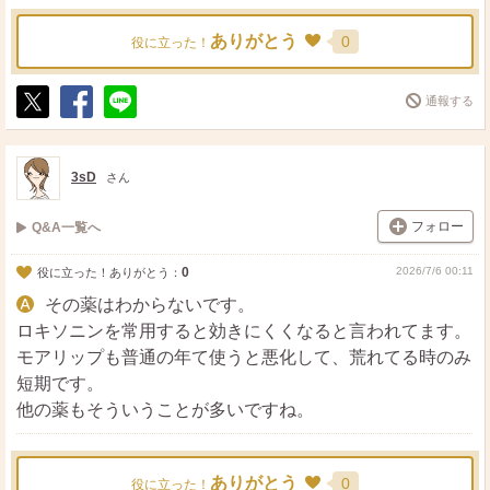
ありがとう
0
役に立った！
通報する
ポ
シ
送
ス
ェ
る
ト
ア
3sD
さん
フォロー
Q&A一覧へ
0
2026/7/6 00:11
役に立った！ありがとう：
その薬はわからないです。
ロキソニンを常用すると効きにくくなると言われてます。
モアリップも普通の年て使うと悪化して、荒れてる時のみ
短期です。
他の薬もそういうことが多いですね。
ありがとう
0
役に立った！