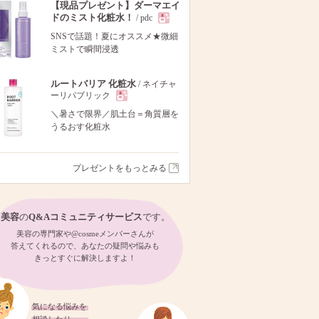
【現品プレゼント】ダーマエイ
ドのミスト化粧水！
/ pdc
現
SNSで話題！夏にオススメ★微細
ミストで瞬間浸透
品
ルートバリア 化粧水
/ ネイチャ
ーリパブリック
現
＼暑さで限界／肌土台＝角質層を
うるおす化粧水
品
プレゼントをもっとみる
美容
の
Q&Aコミュニティサービス
です。
美容の専門家や@cosmeメンバーさんが
答えてくれるので、あなたの疑問や悩みも
きっとすぐに解決しますよ！
気になる悩みを