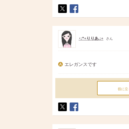
ポス
シェ
ト
ア
･:*+りりあ.:+
さん
エレガンスです
役に立
ポス
シェ
ト
ア