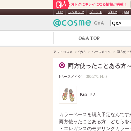
おトクにキレイになる情報が満載！
TOP
ランキング
ブランド
ブログ
Q&A
Q&A TOP
アットコスメ
Q&A
ベースメイク
両方使っ
両方使ったことある方
ベースメイク
2026/7/2 14:43
Ksh
さん
カラーベースを購入予定なんです
両方使ったことある方、どちらを
・エレガンスのモデリングカラー