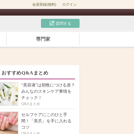
会員登録(無料)
ログイン
質問する
専門家
おすすめQ&Aまとめ
“美容液”は朝晩につける派？
みんなのスキンケア事情を
チェック！
Q&Aまとめ
セルフケアにこのひと手
間！「美爪」を手に入れる
コツ
Q&Aまとめ