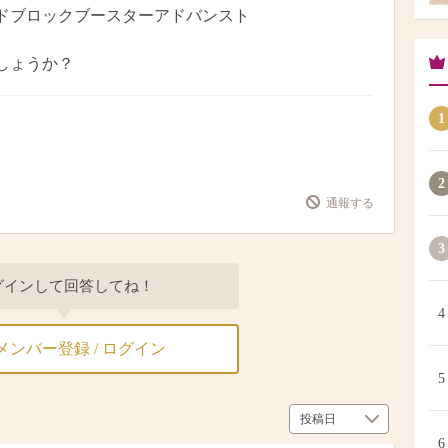
ドブロックブースターアドバンスト
しょうか？
1
2
通報する
3
グインして回答してね！
4
メンバー登録 / ログイン
5
6