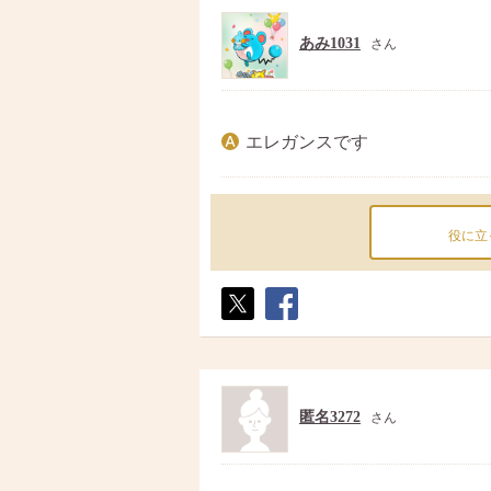
あみ1031
さん
エレガンスです
役に立
ポス
シェ
ト
ア
匿名3272
さん