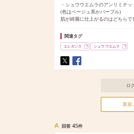
・シュウウエムラのアンリミテッ
(色はベージュ系かパープル)
肌が綺麗に仕上がるのはどちらで
関連タグ
エレガンス
シュウ ウエムラ
ポス
シェ
ト
ア
ロ
新規
45
回答
件