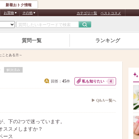
新着おトク情報
お買物
その他
カテゴリ一覧
ベストコスメ
質問一覧
ランキング
たことある方～
～
解決済み
45
回答：
件
私も知りたい
4
Q&A一覧へ
が、下の2つで迷っています。
オススメしますか？
ベース