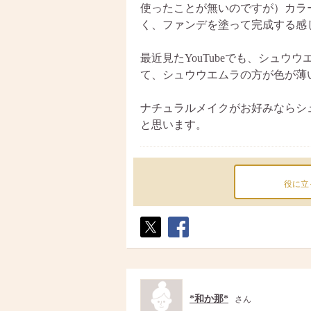
使ったことが無いのですが）カラ
く、ファンデを塗って完成する感
最近見たYouTubeでも、シュ
て、シュウウエムラの方が色が薄
ナチュラルメイクがお好みならシ
と思います。
役に立
ポス
シェ
ト
ア
*和か那*
さん