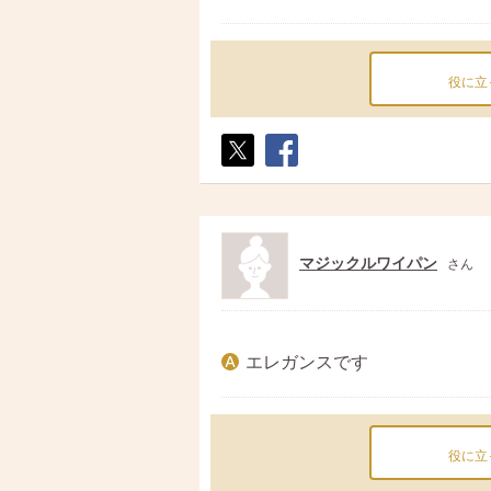
役に立
ポス
シェ
ト
ア
マジックルワイパン
さん
エレガンスです
役に立