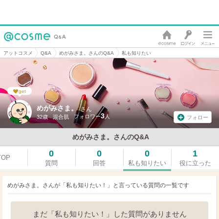
アットコスメ
Q&A
めがみさま。さんのQ&A
私も知りたい
get
めがみさま。
さん
3
32歳
混合肌
フォロー
めがみさま。さんのQ&A
0
0
0
1
TOP
質問
回答
私も知りたい
役に立った
めがみさま。さんが「私も知りたい！」と言っている
質問の一覧です
まだ「私も知りたい！」した質問がありません