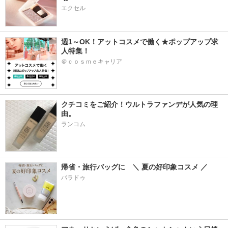
エクセル
週1～OK！アットコスメで働く★ポップアップ求
人特集！
＠ｃｏｓｍｅキャリア
クチコミをご紹介！ウルトラファンデが人気の理
由。
ランコム
帰省・旅行バッグに　＼ 夏の好印象コスメ ／
パラドゥ