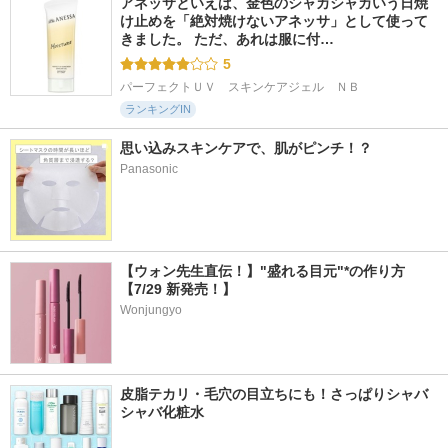
アネッサといえば、金色のシャカシャカいう日焼
け止めを「絶対焼けないアネッサ」として使って
きました。 ただ、あれは服に付…
5
パーフェクトＵＶ　スキンケアジェル　ＮＢ
ランキングIN
思い込みスキンケアで、肌がピンチ！？
Panasonic
【ウォン先生直伝！】"盛れる目元"*の作り方
【7/29 新発売！】
Wonjungyo
皮脂テカリ・毛穴の目立ちにも！さっぱりシャバ
シャバ化粧水