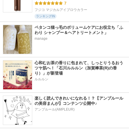
7
フジコ マジカルアイブロウカラー
ランキングIN
ペタンコ猫っ毛のボリュームケアにお役立ち「ふ
わり シャンプー＆ヘアトリートメント」
manage
心和むお茶の香りに包まれて、しっとりうるおう
ツヤ肌へ！「石川ルルルン（加賀棒茶(R)の香
り）」が新登場
楽しく読んできれいになれる！？【アンプルール
の美容まんが】コンテンツ公開中♪
アンプルール(AMPLEUR)