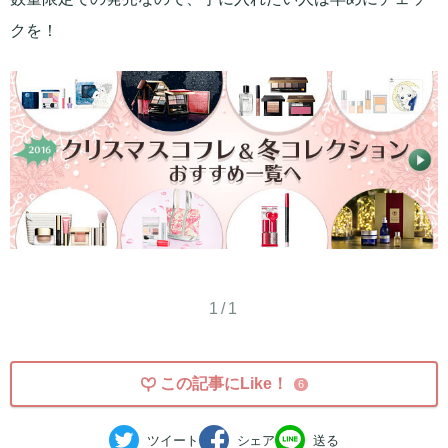
クを！
1/1
この記事にLike！
6
ツイート
シェア
送る