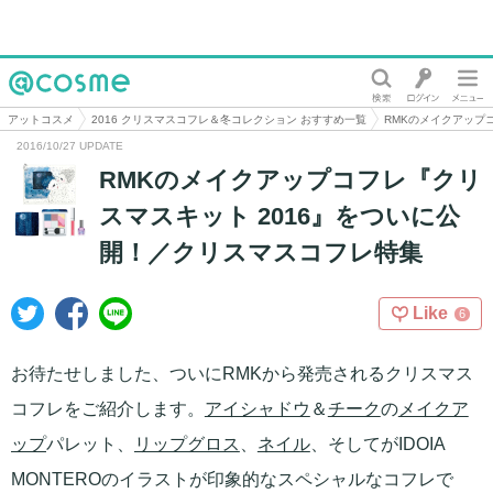
@cosme
アットコスメ
2016 クリスマスコフレ＆冬コレクション おすすめ一覧
RMKのメイクアップ
2016/10/27 UPDATE
RMKのメイクアップコフレ『クリ
スマスキット 2016』をついに公
開！／クリスマスコフレ特集
Like
6
お待たせしました、ついにRMKから発売されるクリスマス
コフレをご紹介します。
アイシャドウ
＆
チーク
の
メイクア
ップ
パレット、
リップグロス
、
ネイル
、そしてがIDOIA
MONTEROのイラストが印象的なスペシャルなコフレで