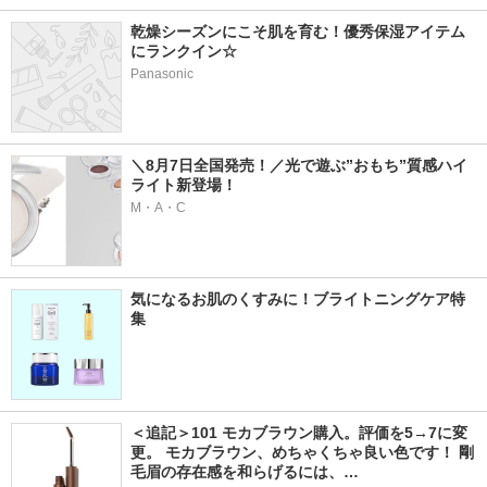
乾燥シーズンにこそ肌を育む！優秀保湿アイテム
にランクイン☆ 
Panasonic
＼8月7日全国発売！／光で遊ぶ”おもち”質感ハイ
ライト新登場！
M・A・C
気になるお肌のくすみに！ブライトニングケア特
集
＜追記＞101 モカブラウン購入。評価を5→7に変
更。 モカブラウン、めちゃくちゃ良い色です！ 剛
毛眉の存在感を和らげるには、…