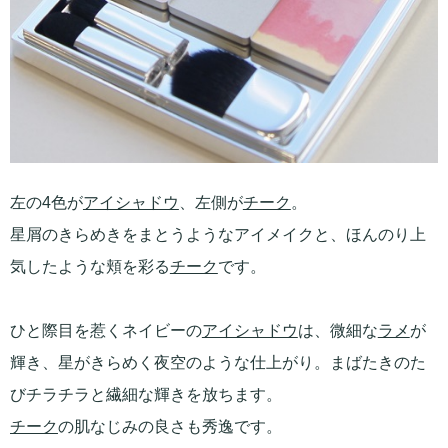
左の4色が
アイシャドウ
、左側が
チーク
。
星屑のきらめきをまとうようなアイメイクと、ほんのり上
気したような頬を彩る
チーク
です。
ひと際目を惹くネイビーの
アイシャドウ
は、微細な
ラメ
が
輝き、星がきらめく夜空のような仕上がり。まばたきのた
びチラチラと繊細な輝きを放ちます。
チーク
の肌なじみの良さも秀逸です。