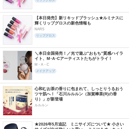
リップグロス
【本日発売】新リキッドブラッシュ★ルミナスに
輝くリップグロスの新色情報も
NARS
リップグロス
＼本日全国発売！／光で遊ぶ”おもち”質感ハイラ
イト、M･A･Cアーティストたちがトライ！
M・A・C
メイクアップ
心和むお茶の香りに包まれて、しっとりうるおう
ツヤ肌へ！「石川ルルルン（加賀棒茶(R)の香
り）」が新登場
★2026年5月追記　ミニサイズについて★ 小さい