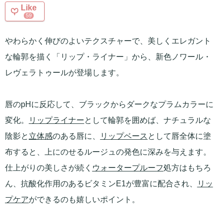
Like
59
やわらかく伸びのよいテクスチャーで、美しくエレガント
な輪郭を描く「リップ・ライナー」から、新色ノワール・
レヴェラトゥールが登場します。
唇のpHに反応して、ブラックからダークなプラムカラーに
変化。
リップライナー
として輪郭を囲めば、ナチュラルな
陰影と
立体感
のある唇に、
リップベース
として唇全体に塗
布すると、上にのせるルージュの発色に深みを与えます。
仕上がりの美しさが続く
ウォータープルーフ
処方はもちろ
ん、抗酸化作用のあるビタミンE1が豊富に配合され、
リッ
プケア
ができるのも嬉しいポイント。