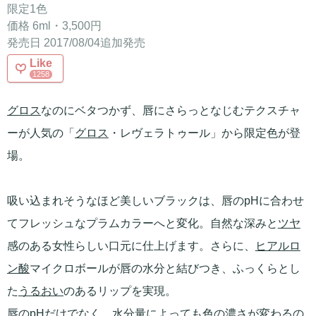
限定1色
価格 6ml・3,500円
発売日 2017/08/04追加発売
Like
1258
グロス
なのにベタつかず、唇にさらっとなじむテクスチャ
ーが人気の「
グロス
・レヴェラトゥール」から限定色が登
場。
吸い込まれそうなほど美しいブラックは、唇のpHに合わせ
てフレッシュなプラムカラーへと変化。自然な深みと
ツヤ
感のある女性らしい口元に仕上げます。さらに、
ヒアルロ
ン酸
マイクロボールが唇の水分と結びつき、ふっくらとし
た
うるおい
のあるリップを実現。
唇のpHだけでなく、水分量によっても色の濃さが変わるの