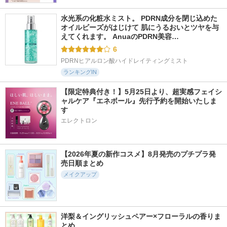
水光系の化粧水ミスト。 PDRN成分を閉じ込めた
オイルビーズがはじけて 肌にうるおいとツヤを与
えてくれます。 AnuaのPDRN美容…
6
PDRNヒアルロン酸ハイドレイティングミスト
ランキングIN
【限定特典付き！】5月25日より、超実感フェイシ
ャルケア『エネボール』先行予約を開始いたしま
す
エレクトロン
【2026年夏の新作コスメ】8月発売のプチプラ発
売日順まとめ
メイクアップ
洋梨＆イングリッシュペアー×フローラルの香りま
とめ