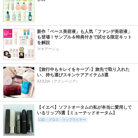
新作「ベース美容液」も人気「ファンデ美容液」
も登場！サンプル＆特典付きで試せる限定キット
を解説
マキアージュ
【旅行中もキレイをキープ♪】旅先で取り入れた
い、持ち運びスキンケアアイテム5選
AXXZIA（アクシージア）
【イエベ】ソフトオータムの私が本当に愛用して
いるリップ5選【ミューテッドオータム】
口紅・グロス・リップライナー