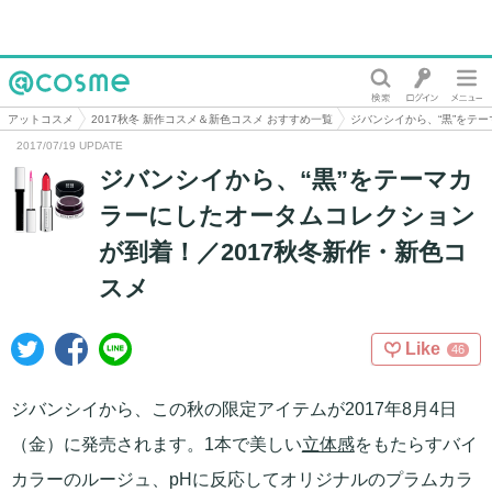
@cosme
アットコスメ
2017秋冬 新作コスメ＆新色コスメ おすすめ一覧
ジバンシイから、“黒”をテ
2017/07/19 UPDATE
ジバンシイから、“黒”をテーマカ
ラーにしたオータムコレクション
が到着！／2017秋冬新作・新色コ
スメ
Like
46
ジバンシイから、この秋の限定アイテムが2017年8月4日
（金）に発売されます。1本で美しい
立体感
をもたらすバイ
カラーのルージュ、pHに反応してオリジナルのプラムカラ