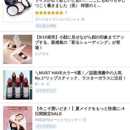
サイズが出て欲しいと思い… ここにもめっちゃし
つこく書きました（笑） 待望のミ…
7
プードルトランスパラントｎ Ｍ
ランキングIN
【9/15発売】小顔に見せながら顔の印象までアッ
プする、新感覚の「彩るシェーディング」が登
場！
エクセル
＼MUST HAVEカラー5選！／話題沸騰中の人気
No.1*リップスティック、ラスターガラスに注目！
M・A・C
メイクアップ
【今こそ買いどき！】夏メイクをもっと快適に♪4
日間限定SALE
AGE20'S(エージトウェンティズ)
リップグロス