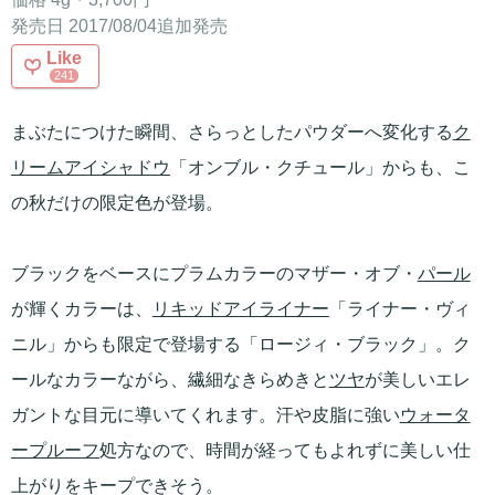
発売日 2017/08/04追加発売
Like
241
まぶたにつけた瞬間、さらっとしたパウダーへ変化する
ク
リームアイシャドウ
「オンブル・クチュール」からも、こ
の秋だけの限定色が登場。
ブラックをベースにプラムカラーのマザー・オブ・
パール
が輝くカラーは、
リキッドアイライナー
「ライナー・ヴィ
ニル」からも限定で登場する「ロージィ・ブラック」。ク
ールなカラーながら、繊細なきらめきと
ツヤ
が美しいエレ
ガントな目元に導いてくれます。汗や皮脂に強い
ウォータ
ープルーフ
処方なので、時間が経ってもよれずに美しい仕
上がりをキープできそう。