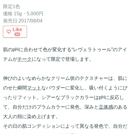
限定1色
価格 15g・5,000円
発売日 2017/08/04
Like
44
肌のpHに合わせて色が変化する“レヴェラトゥール”のアイ
テムが
チーク
になって限定で登場します。
伸びのよいなめらかなクリーム状のテクスチャーは、肌に
のせた瞬間
マット
なパウダーに変化し、吸い付くようにぴ
ったりフィット。シアーなブラックカラーはpHに反応し
て、自分だけのプラムカラーに発色。深みと
立体感
のある
大人の頬に染め上げます。
その日の肌コンディションによって異なる発色で、自分だ