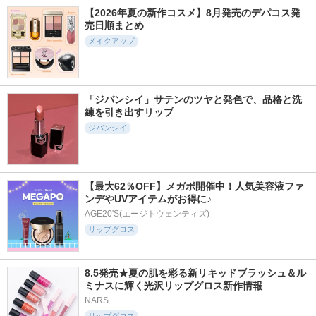
【2026年夏の新作コスメ】8月発売のデパコス発
売日順まとめ
メイクアップ
「ジバンシイ」サテンのツヤと発色で、品格と洗
練を引き出すリップ
ジバンシイ
【最大62％OFF】メガポ開催中！人気美容液ファ
ンデやUVアイテムがお得に♪
AGE20'S(エージトウェンティズ)
リップグロス
8.5発売★夏の肌を彩る新リキッドブラッシュ＆ル
ミナスに輝く光沢リップグロス新作情報
NARS