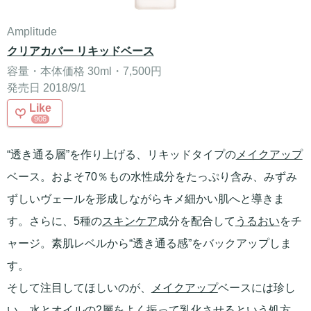
Amplitude
クリアカバー リキッドベース
容量・本体価格 30ml・7,500円
発売日 2018/9/1
Like
906
“透き通る層”を作り上げる、リキッドタイプの
メイクアップ
ベース。およそ70％もの水性成分をたっぷり含み、みずみ
ずしいヴェールを形成しながらキメ細かい肌へと導きま
す。さらに、5種の
スキンケア
成分を配合して
うるおい
をチ
ャージ。素肌レベルから“透き通る感”をバックアップしま
す。
そして注目してほしいのが、
メイクアップ
ベースには珍し
い、水とオイルの2層をよく振って乳化させるという処方。