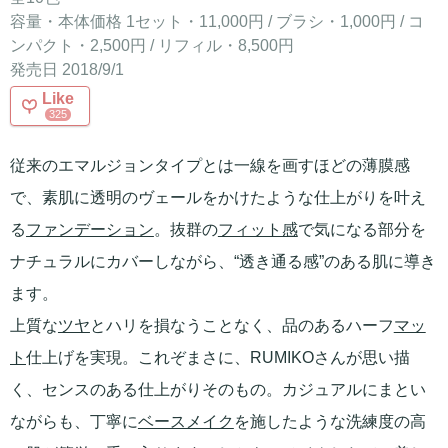
容量・本体価格 1セット・11,000円 / ブラシ・1,000円 / コ
ンパクト・2,500円 / リフィル・8,500円
発売日 2018/9/1
Like
325
従来のエマルジョンタイプとは一線を画すほどの薄膜感
で、素肌に透明のヴェールをかけたような仕上がりを叶え
る
ファンデーション
。抜群の
フィット感
で気になる部分を
ナチュラルにカバーしながら、“透き通る感”のある肌に導き
ます。
上質な
ツヤ
とハリを損なうことなく、品のあるハーフ
マッ
ト
仕上げを実現。これぞまさに、RUMIKOさんが思い描
く、センスのある仕上がりそのもの。カジュアルにまとい
ながらも、丁寧に
ベースメイク
を施したような洗練度の高