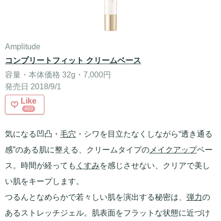
Amplitude
コンプリートフィット クリームベース
容量・本体価格 32g・7,000円
発売日 2018/9/1
Like
469
気になる凹凸・
毛穴
・シワを目立たなくしながら“透き通る
感”のある肌に整える、クリームタイプの
メイクアップ
ベー
ス。時間が経っても
くすみ
を感じさせない、クリアで美し
い肌をキープします。
つるんとなめらかで若々しい肌を演出する秘密は、
弾力
の
あるストレッチジェル。肌表面をフラットな状態に近づけ