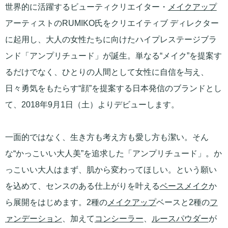
世界的に活躍するビューティクリエイター・
メイクアップ
アーティストのRUMIKO氏をクリエイティブ ディレクター
に起用し、大人の女性たちに向けたハイプレステージブラ
ンド「アンプリチュード」が誕生。単なる“メイク”を提案す
るだけでなく、ひとりの人間として女性に自信を与え、
日々勇気をもたらす“顔”を提案する日本発信のブランドとし
て、2018年9月1日（土）よりデビューします。
一面的ではなく、生き方も考え方も愛し方も潔い。そん
な“かっこいい大人美”を追求した「アンプリチュード」。か
っこいい大人はまず、肌から変わってほしい。という願い
を込めて、センスのある仕上がりを叶える
ベースメイク
か
ら展開をはじめます。2種の
メイクアップ
ベースと2種の
フ
ァンデーション
、加えて
コンシーラー
、
ルースパウダー
が