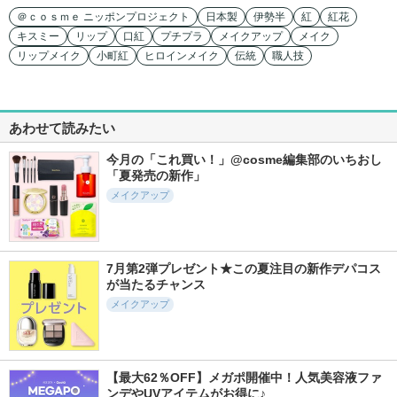
＠ｃｏｓｍｅ ニッポンプロジェクト
日本製
伊勢半
紅
紅花
キスミー
リップ
口紅
プチプラ
メイクアップ
メイク
リップメイク
小町紅
ヒロインメイク
伝統
職人技
あわせて読みたい
今月の「これ買い！」@cosme編集部のいちおし
「夏発売の新作」
メイクアップ
7月第2弾プレゼント★この夏注目の新作デパコス
が当たるチャンス
メイクアップ
【最大62％OFF】メガポ開催中！人気美容液ファ
ンデやUVアイテムがお得に♪