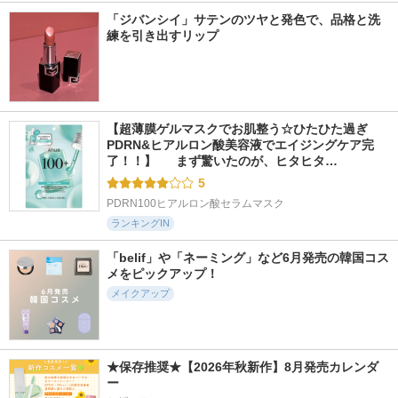
「ジバンシイ」サテンのツヤと発色で、品格と洗
練を引き出すリップ
【超薄膜ゲルマスクでお肌整う☆ひたひた過ぎ
PDRN&ヒアルロン酸美容液でエイジングケア完
了！！】  　まず驚いたのが、ヒタヒタ…
5
PDRN100ヒアルロン酸セラムマスク
ランキングIN
「belif」や「ネーミング」など6月発売の韓国コス
メをピックアップ！
メイクアップ
★保存推奨★【2026年秋新作】8月発売カレンダ
ー