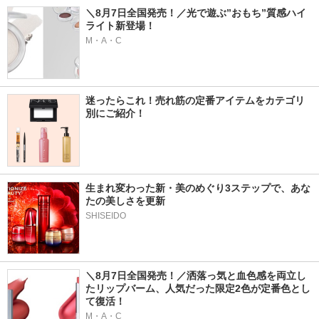
＼8月7日全国発売！／光で遊ぶ”おもち”質感ハイ
ライト新登場！
M・A・C
迷ったらこれ！売れ筋の定番アイテムをカテゴリ
別にご紹介！
生まれ変わった新・美のめぐり3ステップで、あな
たの美しさを更新
SHISEIDO
＼8月7日全国発売！／洒落っ気と血色感を両立し
たリップバーム、人気だった限定2色が定番色とし
て復活！
M・A・C