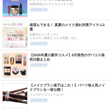
AGE20'S(エージトウェンティズ)
メイクアップ
保湿もできる！ 真夏のメイク崩れ対策アイテム3
選
公認＠ビューティスト

ショコラ（美容とコスメ写真）さん
メイクアップ
【2026年夏の新作コスメ】8月発売のデパコス発
売日順まとめ
メイクアップ
【メイクブラシ迷子はこれ！】パーツ毎人気メイ
クブラシを一挙公開！
メイクアップフォーエバー
メイクアップ