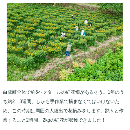
白鷹町全体で約6ヘクタールの紅花畑があるそう。1年のう
ち約2、3週間、しかも手作業で摘まなくてはいけないた
め、この時期は周囲の人総出で花摘みをします。黙々と作
業すること2時間、2kgの紅花が収穫できました！