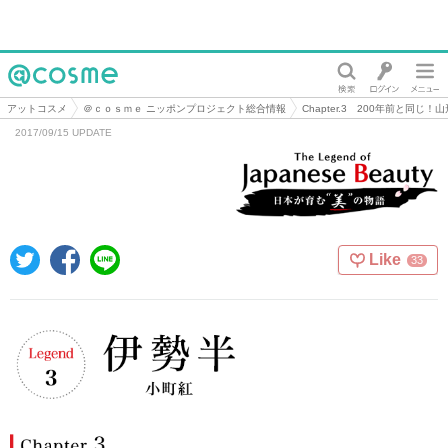
@cosme
アットコスメ
＠ｃｏｓｍｅ ニッポンプロジェクト総合情報
Chapter.3 200年前と同じ
2017/09/15 UPDATE
Like
33