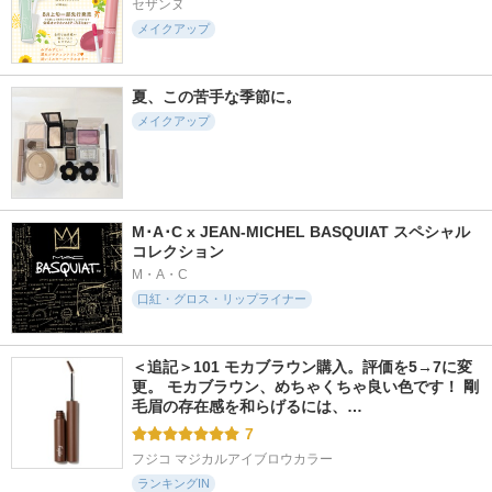
セザンヌ
メイクアップ
夏、この苦手な季節に。
メイクアップ
M･A･C x JEAN-MICHEL BASQUIAT スペシャル
コレクション
M・A・C
口紅・グロス・リップライナー
＜追記＞101 モカブラウン購入。評価を5→7に変
更。 モカブラウン、めちゃくちゃ良い色です！ 剛
毛眉の存在感を和らげるには、…
7
フジコ マジカルアイブロウカラー
ランキングIN