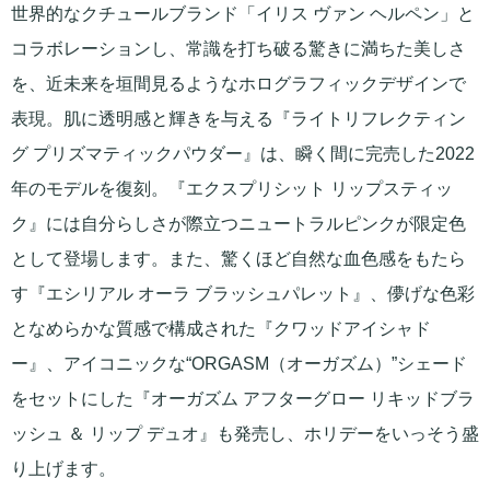
世界的なクチュールブランド「イリス ヴァン ヘルペン」と
コラボレーションし、常識を打ち破る驚きに満ちた美しさ
を、近未来を垣間見るようなホログラフィックデザインで
表現。肌に透明感と輝きを与える『ライトリフレクティン
グ プリズマティックパウダー』は、瞬く間に完売した2022
年のモデルを復刻。『エクスプリシット リップスティッ
ク』には自分らしさが際立つニュートラルピンクが限定色
として登場します。また、驚くほど自然な血色感をもたら
す『エシリアル オーラ ブラッシュパレット』、儚げな色彩
となめらかな質感で構成された『クワッドアイシャド
ー』、アイコニックな“ORGASM（オーガズム）”シェード
をセットにした『オーガズム アフターグロー リキッドブラ
ッシュ ＆ リップ デュオ』も発売し、ホリデーをいっそう盛
り上げます。