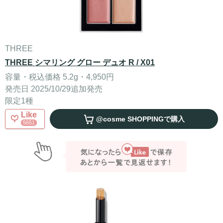
THREE
THREE シマリング グロー デュオ R / X01
容量・税込価格 5.2g・4,950円
発売日 2025/10/29追加発売
限定1種
Like
@cosme SHOPPING
で購入
5651