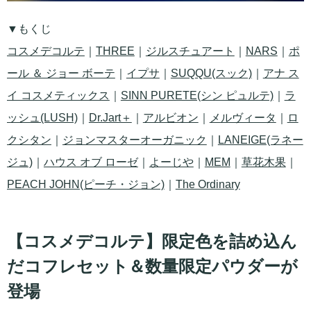
▼もくじ
コスメデコルテ
｜
THREE
｜
ジルスチュアート
｜
NARS
｜
ポ
ール ＆ ジョー ボーテ
｜
イプサ
｜
SUQQU(スック)
｜
アナ ス
イ コスメティックス
｜
SINN PURETE(シン ピュルテ)
｜
ラ
ッシュ(LUSH)
｜
Dr.Jart＋
｜
アルビオン
｜
メルヴィータ
｜
ロ
クシタン
｜
ジョンマスターオーガニック
｜
LANEIGE(ラネー
ジュ)
｜
ハウス オブ ローゼ
｜
よーじや
｜
MEM
｜
草花木果
｜
PEACH JOHN(ピーチ・ジョン)
｜
The Ordinary
【コスメデコルテ】限定色を詰め込ん
だコフレセット＆数量限定パウダーが
登場