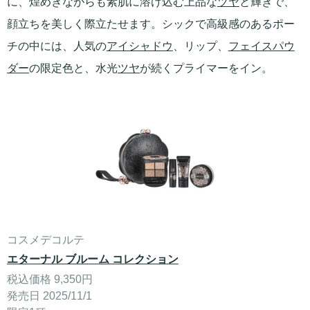
に、煌めきながらも素肌に溶け込む上品な
ツヤ
と輝きで、
顔立ちを美しく際立たせます。シックで高級感のあるポー
チの中には、人気の
アイシャドウ
、リップ、
フェイスパウ
ダー
の限定色と、水光
ツヤ
が続くプライマーをイン。
コスメデコルテ
エターナル ブルーム コレクション
税込価格 9,350円
発売日 2025/11/1