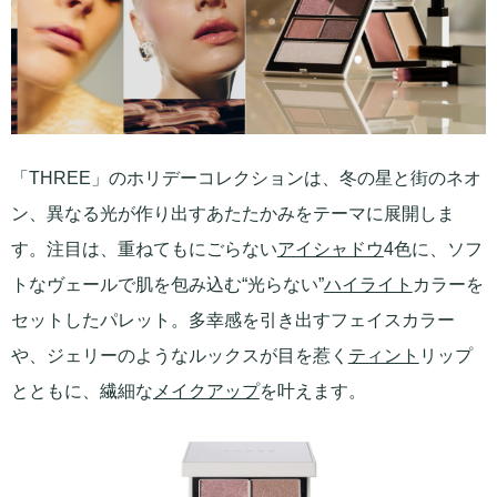
「THREE」のホリデーコレクションは、冬の星と街のネオ
ン、異なる光が作り出すあたたかみをテーマに展開しま
す。注目は、重ねてもにごらない
アイシャドウ
4色に、ソフ
トなヴェールで肌を包み込む“光らない”
ハイライト
カラーを
セットしたパレット。多幸感を引き出すフェイスカラー
や、ジェリーのようなルックスが目を惹く
ティント
リップ
とともに、繊細な
メイクアップ
を叶えます。