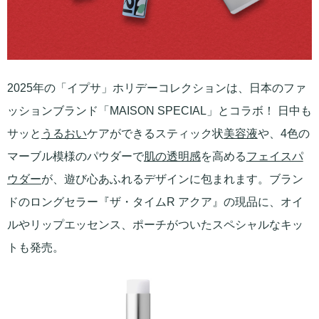
2025年の「イプサ」ホリデーコレクションは、日本のファ
ッションブランド「MAISON SPECIAL」とコラボ！ 日中も
サッと
うるおい
ケアができるスティック状
美容液
や、4色の
マーブル模様のパウダーで
肌の透明感
を高める
フェイスパ
ウダー
が、遊び心あふれるデザインに包まれます。ブラン
ドのロングセラー『ザ・タイムR アクア』の現品に、オイ
ルやリップエッセンス、ポーチがついたスペシャルなキッ
トも発売。