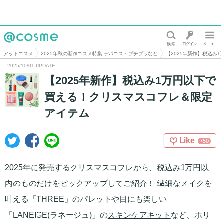
@cosme
アットコスメ
2025年秋の新作コスメ特集 デパコス・プチプラなど
【2025年新作】税込
2025/10/01 UPDATE
【2025年新作】税込み1万円以下で
買える！クリスマスコフレ＆限定
アイテム
Like
750
2025年に発売するクリスマスコフレから、税込み1万円以
内のものだけをピックアップしてご紹介！ 繊細なメイクを
叶える「THREE」のパレットや目にも楽しい
「LANEIGE(ラネージュ)」の
スキンケアキット
など、ホリ