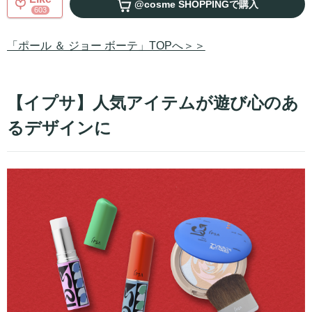
@cosme SHOPPING
で購入
603
「ポール ＆ ジョー ボーテ」TOPへ＞＞
【イプサ】人気アイテムが遊び心のあ
るデザインに