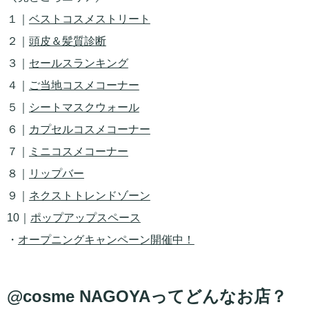
１｜
ベストコスメストリート
２｜
頭皮＆髪質診断
３｜
セールスランキング
４｜
ご当地コスメコーナー
５｜
シートマスクウォール
６｜
カプセルコスメコーナー
７｜
ミニコスメコーナー
８｜
リップバー
９｜
ネクストトレンドゾーン
10｜
ポップアップスペース
・
オープニングキャンペーン開催中！
@cosme NAGOYAってどんなお店？