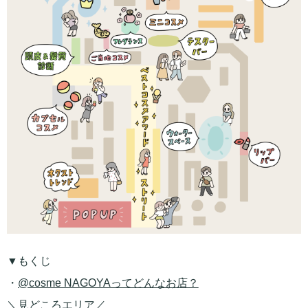
▼もくじ
・
@cosme NAGOYAってどんなお店？
＼見どころエリア／