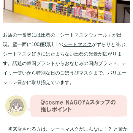
お店の一番奥には圧巻の「
シートマスク
ウォール」が出
現。壁一面に100種類以上の
シートマスク
がずらりと並ぶ、
シートマスク
好きにはたまらない圧巻の光景が広がりま
す。話題の韓国ブランドからおなじみの国内ブランド、デ
イリー使いから特別な日のごほうびマスクまで、バリエー
ション豊かに取り揃えています。
「初来店される方は、
シートマスク
がこんなに！？ と驚か