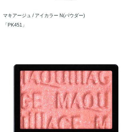
マキアージュ / アイカラー N(パウダー)
「PK451」