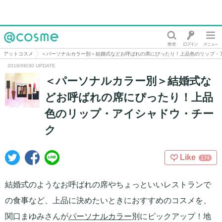
@cosme
アットコスメ
＜パーソナルカラー別＞結婚式などお呼ばれの席にぴったり！上品色のリップ・
2018/08/30 UPDATE
＜パーソナルカラー別＞結婚式な
どお呼ばれの席にぴったり！上品
色のリップ・アイシャドウ・チー
ク
Like
174
結婚式のようなお呼ばれの席やちょっといいレストランで
の食事など、上品に決めたいときにおすすめのコスメを、
関口まゆみさんが
パーソナルカラー
別にピックアップ！地