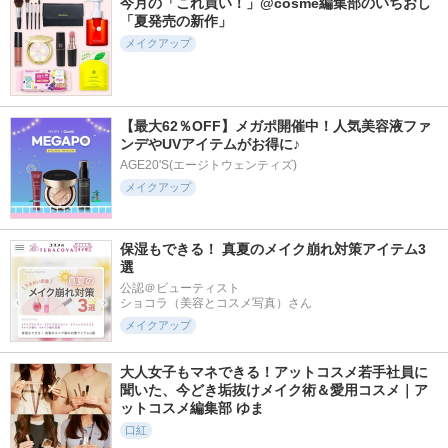
今月の「これ買い！」@cosme編集部のいちおし
「夏発売の新作」
メイクアップ
【最大62％OFF】メガポ開催中！人気美容液ファ
ンデやUVアイテムがお得に♪
AGE20'S(エージトウェンティズ)
メイクアップ
保湿もできる！ 真夏のメイク崩れ対策アイテム3
選
公認＠ビューティスト

ショコラ（美容とコスメ写真）さん
メイクアップ
大人女子もマネできる！アットコスメ若手社員に
聞いた、今どき垢抜けメイク術＆愛用コスメ｜ア
ットコスメ編集部 ゆま
口紅