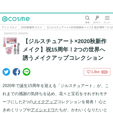
@cosme
アットコスメ
2020秋新作コスメ
【ジルスチュアート×2020秋新作メイク】祝15周年！2
2020/07/21 UPDATE
【ジルスチュアート×2020秋新作
メイク】祝15周年！2つの世界へ
誘うメイクアップコレクション
Like
150
2020年で誕生15周年を迎える「ジルスチュアート」が、こ
れまでの感謝の気持ちを込め、花々と宝石をそれぞれモチ
ーフにした2つの
メイクアップ
コレクションを発表！ 心と
きめくリップや
アイシャドウ
たちが、かわいくなりたいと