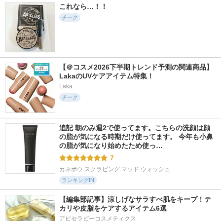
これなら…！！
チーク
【＠コスメ2026下半期トレンド予測の関連商品】
LakaのUVケアアイテム特集！
Laka
チーク
追記 朝のみ週2で使ってます。こちらの洗顔は顔
の脂が気になる時期だけ使ってます。 今年も小鼻
の脂が気になり始めたため使っ…
7
カネボウ スクラビング マッド ウォッシュ
ランキングIN
【編集部記事】涼しげなサラすべ肌をキープ！テ
カリや皮脂をケアするアイテム6選
アピセラピーコスメティクス