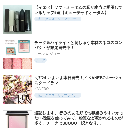
【イエベ】ソフトオータムの私が本当に愛用して
いるリップ5選【ミューテッドオータム】
口紅・グロス・リップライナー
チーク＆ハイライトと刺しゅう素材のネコのコン
パクトが限定発売中！
ポール ＆ ジョー
チーク
＼7/24 いよいよ本日発売！／ KANEBOルージュ
スタードラマ
KANEBO
口紅・グロス・リップライナー
追記します。 赤みのある頬でも馴染みやすいかっ
た06透重を使ってみて、粉質など惹かれるものが
多く、チークはSUQQU一択となり…