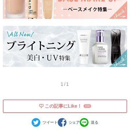
1/1
この記事にLike！
150
ツイート
シェア
送る