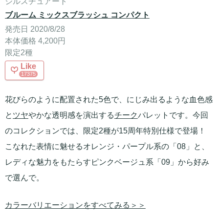
ジルスチュアート
ブルーム ミックスブラッシュ コンパクト
発売日 2020/8/28
本体価格 4,200円
限定2種
Like
17375
花びらのように配置された5色で、にじみ出るような血色感
と
ツヤ
やかな透明感を演出する
チーク
パレットです。今回
のコレクションでは、限定2種が15周年特別仕様で登場！
こなれた表情に魅せるオレンジ・パープル系の「08」と、
レディな魅力をもたらすピンクベージュ系「09」から好み
で選んで。
カラーバリエーションをすべてみる＞＞