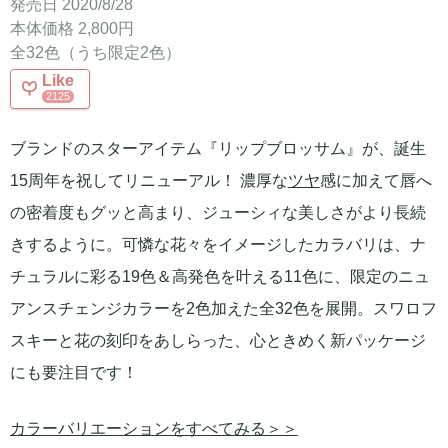
発売日 2020/8/28
本体価格 2,800円
全32色（うち限定2色）
Like
2125
ブランドのスターアイテム『リップブロッサム』が、誕生
15周年を祝してリニューアル！ 濃厚な
ツヤ
感に加えて唇へ
の密着度もグッと高まり、ジューシィな美しさがより長続
きするように。可憐な花々をイメージしたカラバリは、ナ
チュラルに彩る19色＆高発色を叶える11色に、限定のニュ
アンスチェンジカラーを2色加えた全32色を展開。スワロフ
スキーと花の刻印をあしらった、心ときめく新パッケージ
にも要注目です！
カラーバリエーションをすべてみる＞＞