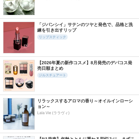
「ジバンシイ」サテンのツヤと発色で、品格と洗
練を引き出すリップ
リップスティック
【2026年夏の新作コスメ】8月発売のデパコス発
売日順まとめ
ジルスチュアート
リラックスするアロマの香り～オイルインローシ
ョン～
Lala Vie (ララヴィ)
【8/1発売】年齢とともに重ねる肌悩みに、まずこ