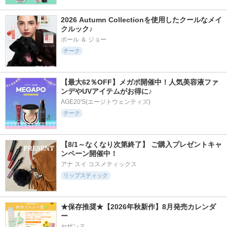
2026 Autumn Collectionを使用したクールなメイ
クルック♪
ポール ＆ ジョー
チーク
【最大62％OFF】メガポ開催中！人気美容液ファ
ンデやUVアイテムがお得に♪
AGE20'S(エージトウェンティズ)
チーク
【8/1～なくなり次第終了】 ご購入プレゼントキャ
ンペーン開催中！
アナ スイ コスメティックス
リップスティック
★保存推奨★【2026年秋新作】8月発売カレンダ
ー
セザンヌ