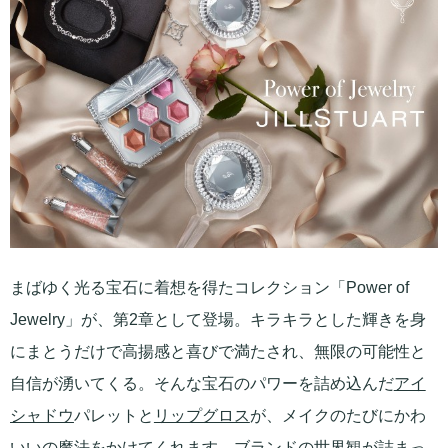
まばゆく光る宝石に着想を得たコレクション「Power of
Jewelry」が、第2章として登場。キラキラとした輝きを身
にまとうだけで高揚感と喜びで満たされ、無限の可能性と
自信が湧いてくる。そんな宝石のパワーを詰め込んだ
アイ
シャドウ
パレットと
リップグロス
が、メイクのたびにかわ
いいの魔法をかけてくれます。ブランドの世界観が詰まっ