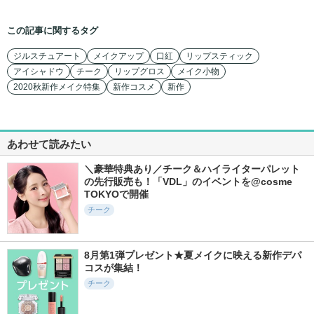
この記事に関するタグ
ジルスチュアート
メイクアップ
口紅
リップスティック
アイシャドウ
チーク
リップグロス
メイク小物
2020秋新作メイク特集
新作コスメ
新作
あわせて読みたい
＼豪華特典あり／チーク＆ハイライターパレット
の先行販売も！「VDL」のイベントを@cosme 
TOKYOで開催
チーク
8月第1弾プレゼント★夏メイクに映える新作デパ
コスが集結！
チーク