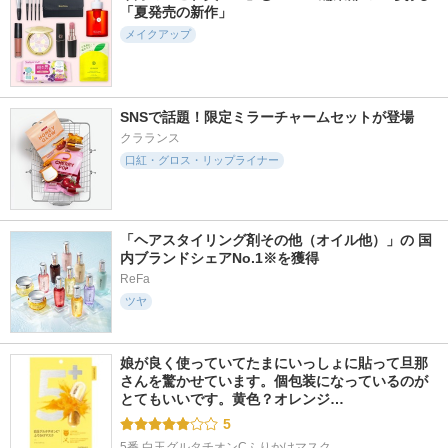
「夏発売の新作」
メイクアップ
SNSで話題！限定ミラーチャームセットが登場
クラランス
口紅・グロス・リップライナー
「ヘアスタイリング剤その他（オイル他）」の 国
内ブランドシェアNo.1※を獲得
ReFa
ツヤ
娘が良く使っていてたまにいっしょに貼って旦那
さんを驚かせています。個包装になっているのが
とてもいいです。黄色？オレンジ…
5
5番 白玉グルタチオンCふりかけマスク