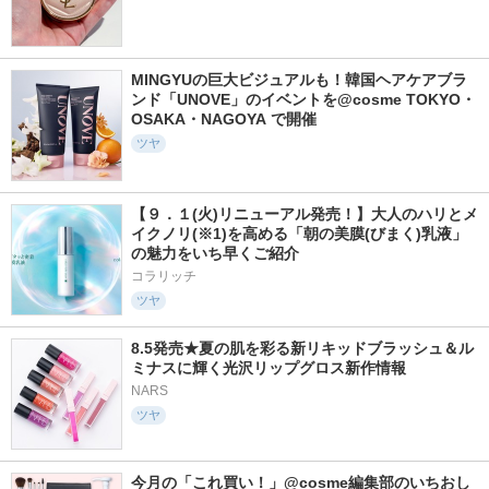
MINGYUの巨大ビジュアルも！韓国ヘアケアブラ
ンド「UNOVE」のイベントを@cosme TOKYO・
OSAKA・NAGOYA で開催
ツヤ
【９．１(火)リニューアル発売！】大人のハリとメ
イクノリ(※1)を高める「朝の美膜(びまく)乳液」
の魅力をいち早くご紹介
コラリッチ
ツヤ
8.5発売★夏の肌を彩る新リキッドブラッシュ＆ル
ミナスに輝く光沢リップグロス新作情報
NARS
ツヤ
今月の「これ買い！」@cosme編集部のいちおし