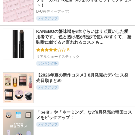
ト！
D-UP(ディーアップ)
メイクアップ
KANEBOの蟹味噌を6本ぐらいはリピ買いした愛
用者です。 色と透け感が絶妙で使いやすくて、 蟹
味噌に似てると言われるコスメも…
5
リアルシェードスティック
ランキングIN
【2026年夏の新作コスメ】8月発売のデパコス発
売日順まとめ
メイクアップ
「belif」や「ネーミング」など6月発売の韓国コス
メをピックアップ！
メイクアップ