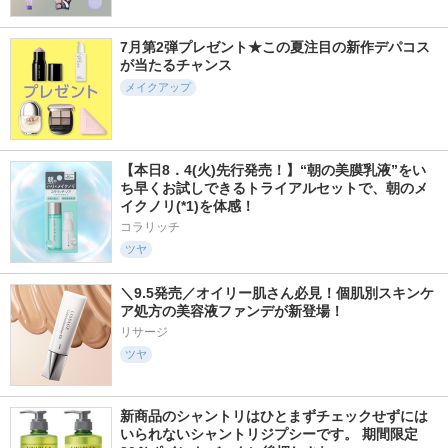
7月第2弾プレゼント★この夏注目の新作デパコス
が当たるチャンス
メイクアップ
【本日8．4(火)先行発売！】“朝の美膜乳液”をい
ち早くお試しできるトライアルセットで、朝のメ
イクノリ(*1)を体感！
コラリッチ
ツヤ
＼9.5発売／オイリー肌さん必見！個肌別スキンケ
ア処方の美容液ファンデが新登場！
リサージ
ツヤ
新商品のシャントリはひとまずチェックせずには
いられないシャントリジプシーです。 期間限定