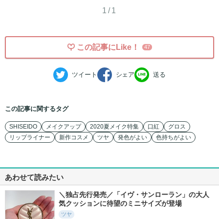
1/1
この記事にLike！
47
ツイート
シェア
送る
この記事に関するタグ
SHISEIDO
メイクアップ
2020夏メイク特集
口紅
グロス
リップライナー
新作コスメ
ツヤ
発色がよい
色持ちがよい
あわせて読みたい
＼独占先行発売／「イヴ・サンローラン」の大人
気クッションに待望のミニサイズが登場
ツヤ