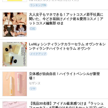
ランキングIN
大人女子もマネできる！アットコスメ若手社員に
聞いた、今どき垢抜けメイク術＆愛用コスメ｜ア
ットコスメ編集部 ゆま
口紅
LoNLy シンティランテカラーセラム オヴンケ＆シ
ンティランテハイライトセラム オヴンケ
メイクアップ
立体感が自由自在！ハイライトペンシルが新登
場！
セザンヌ
ツヤ
【現品30名様】アイドル級束感つけま『ラッシュ
フォーカス』&定番つけまのりをセットでプレゼン