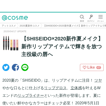
@cosme
アットコスメ
2020夏新作コスメ
【SHISEIDO×2020新作夏メイク】新作リップアイテム
2020/04/17 UPDATE
【SHISEIDO×2020新作夏メイク】
新作リップアイテムで輝きを放つ
主役級の唇へ
Like
47
2020夏の「SHISEIDO」は、リップアイテムに注目！
ツヤ
やかな口もとに仕上げる
リップグロス
、
立体感
を叶えるW
エンドの
リップライナー
といった新作が登場します。夏に
使いたい鮮やかなカラーはチェック必至！ 2020年5月1日