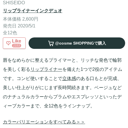
SHISEIDO
リップライナーインクデュオ
本体価格 2,600円
発売日 2020/5/1
全12色
Like
@cosme SHOPPING
で購入
2153
唇をなめらかに整えるプライマーと、リッチな発色で輪郭
を美しく彩る
リップライナー
を備えた1つで2役のアイテム
です。コンビ使いすることで
立体感
のある口もとが完成、
美しい仕上がりがにじまず長時間続きます。ベージュなど
のナチュラルカラーからプラムやエスプレッソといったデ
ィープカラーまで、全12色をラインナップ。
カラーバリエーションをすべてみる＞＞