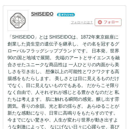
SHISEIDO
フォロー
フォローとは？
「SHISEIDO」とは SHISEIDOは、1872年東京銀座に
創業した資生堂の遺伝子を継承し、 その名を冠するグ
ローバルフラッグシップブランドです。 日本発、世界
90の国と地域で展開。 先端のアートとサイエンスを融
合させたユニークな商品性は 一人ひとりの内面から美
しさを引き出し、 想像以上の可能性とワクワクする高
揚感をもたらします。 美しさとは目に見えるものだけ
でなく、目に見えないものでもある。 だからこそ限り
なく自由で、人それぞれが感じとる豊かさなのだと 私
たちは考えます。 肌に触れる瞬間の感覚。醸し出す雰
囲気。香りの余韻。光と影の揺らぎ。 あらゆることが
新たな感動になり、日常に高鳴りをもたらすのです。
今までにない驚きや、人生が変わり世界が動き出すよ
うな刺激によって、 なにげない日々に心躍らせ、喜び