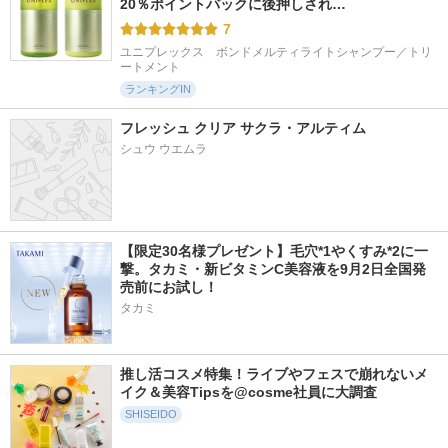
20％ポイントバックに後押しされ…
7
ユニプレックス　ボンドメルティライトシャンプー／トリ
ートメント
ランキングIN
フレッシュ クリア サクラ・アルティム
シュウ ウエムラ
【限定30名様プレゼント】毛穴*1やくすみ*2に一
撃。タカミ・新ビタミンC美容液を9月2日全国発
売前にお試し！
タカミ
推し活コスメ特集！ライブやフェスで崩れないメ
イク＆美容Tipsを@cosme社員に大調査
SHISEIDO