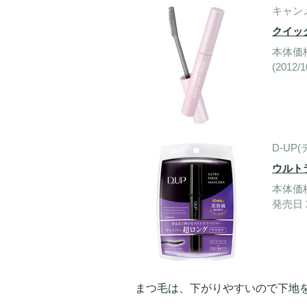
キャン
クイッ
本体価格
(2012
D-UP
ウルト
本体価格
発売日 2
まつ毛は、下がりやすいので下地