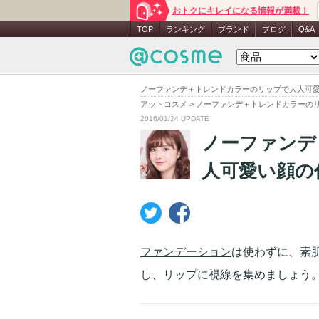
おトクにキレイになる情報が満載！
TOP
ランキング
ブランド
ブログ
Q&A
ノーファンデ＋トレンドカラーのリップで大人可愛
アットコスメ
>
ノーファンデ＋トレンドカラーの
2016/01/24 UPDATE
ノーファンデ
人可愛い顔の
ファンデーション
は使わずに、素
し、リップに視線を集めましょう