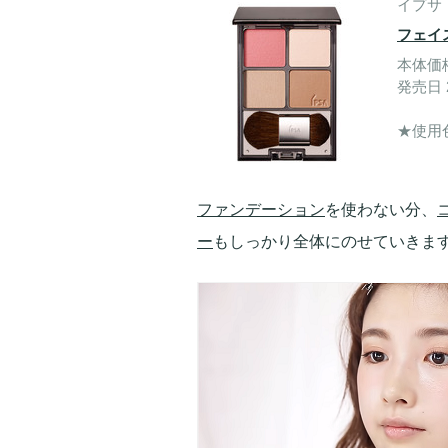
イプサ
フェイ
本体価格
発売日 2
★使用色
ファンデーション
を使わない分、
ー
もしっかり全体にのせていきま