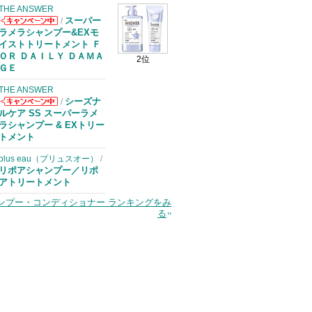
THE ANSWER
スーパー
/
THE ANSWER
ラメラシャンプー&EXモ
からのお知らせ
イストトリートメント Ｆ
があります
ＯＲ ＤＡＩＬＹ ＤＡＭＡ
2位
ＧＥ
THE ANSWER
シーズナ
/
THE ANSWER
ルケア SS スーパーラメ
からのお知らせ
ラシャンプー & EXトリー
があります
トメント
plus eau（プリュスオー）
/
リポアシャンプー／リポ
アトリートメント
ンプー・コンディショナー ランキングをみ
る