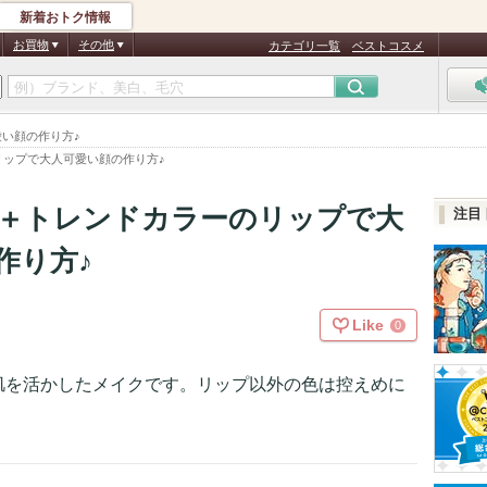
新着おトク情報
お買物
その他
カテゴリ一覧
ベストコスメ
い顔の作り方♪
リップで大人可愛い顔の作り方♪
＋トレンドカラーのリップで大
注目
作り方♪
Like
0
肌を活かしたメイクです。リップ以外の色は控えめに
。