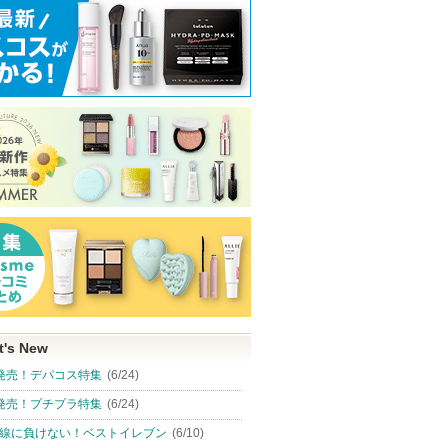
t's New
発売！デパコス特集
(6/24)
発売！プチプラ特集
(6/24)
線に負けない！ベストイレブン
(6/10)