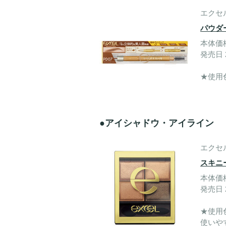
エクセ
パウダ
本体価格
発売日 2
★使用
●アイシャドウ・アイライン
エクセ
スキニ
本体価格
発売日 2
★使用
使いや