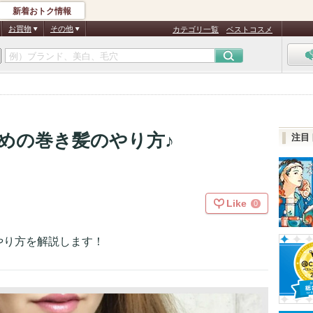
新着おトク情報
お買物
その他
カテゴリ一覧
ベストコスメ
めの巻き髪のやり方♪
注目
Like
0
やり方を解説します！