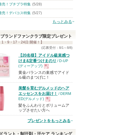
発売！プチプラ特集
(5/28)
発売！デパコス特集
(5/27)
もっとみる
ブランドファンクラブ限定プレゼント
 1・9・17・24日 開催！】
(応募受付：8/1～8/8)
【20名様】アイドル級束感つ
けま&定番つけまのり
/ D-UP
(ディーアップ)
黄金バランスの束感でアイド
現
ル級のまつげに！
美髪を育むデルメッドのヘア
品
エッセンスをお届け！
/ DERM
ED(デルメッド)
髪をふんわりとボリュームア
現
ップさせたい方へ
プレゼントをもっとみる
品
ドラント・制汗剤・汗ケア ランキング