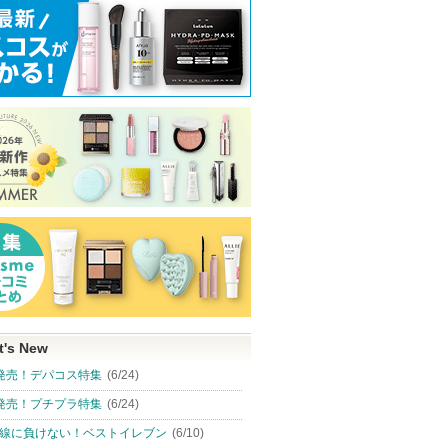
t's New
発売！デパコス特集
(6/24)
発売！プチプラ特集
(6/24)
線に負けない！ベストイレブン
(6/10)