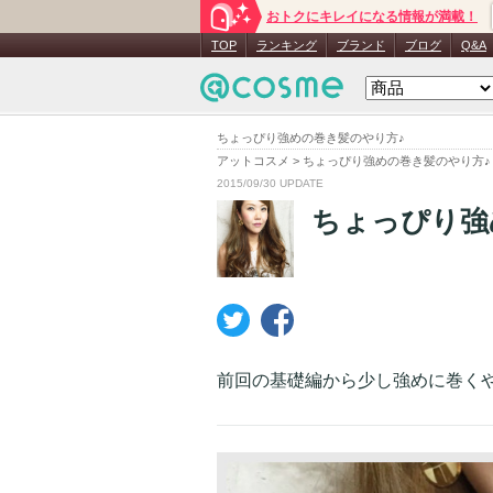
おトクにキレイになる情報が満載！
TOP
ランキング
ブランド
ブログ
Q&A
ちょっぴり強めの巻き髪のやり方♪
アットコスメ
>
ちょっぴり強めの巻き髪のやり方♪
2015/09/30 UPDATE
ちょっぴり強
前回の基礎編から少し強めに巻く