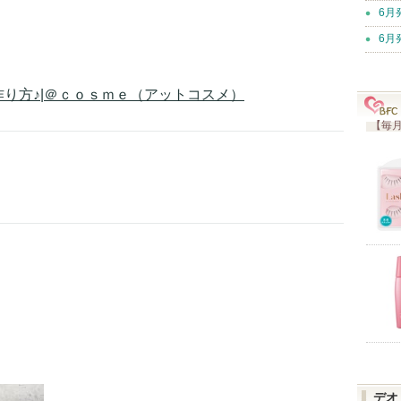
6月
6月
り方♪|＠ｃｏｓｍｅ（アットコスメ）
【毎月
デオ