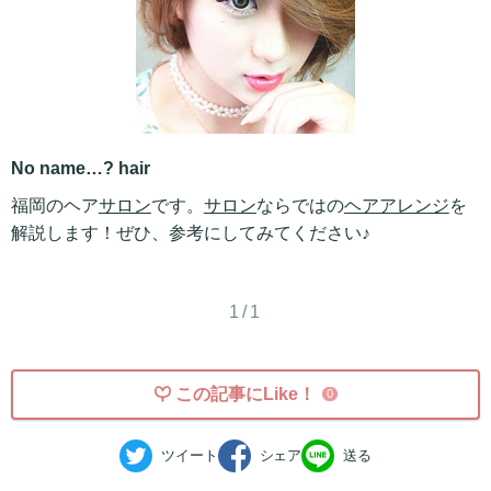
No name…? hair
福岡のヘア
サロン
です。
サロン
ならではの
ヘアアレンジ
を
解説します！ぜひ、参考にしてみてください♪
1/1
この記事にLike！
0
ツイート
シェア
送る