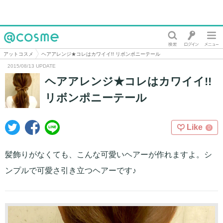
@cosme
アットコスメ
ヘアアレンジ★コレはカワイイ!! リボンポニーテール
2015/08/13 UPDATE
ヘアアレンジ★コレはカワイイ!!
リボンポニーテール
Like
0
髪飾りがなくても、こんな可愛いヘアーが作れますよ。シ
ンプルで可愛さ引き立つヘアーです♪