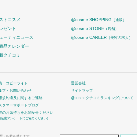
ストコスメ
@cosme SHOPPING
（通販）
レゼント
@cosme STORE
（店舗）
ューティニュース
@cosme CAREER
（美容の求人）
商品カレンダー
新クチコミ
責・コピーライト
運営会社
ルプ・お問い合わせ
サイトマップ
用規約違反に関するご連絡
@cosmeクチコミランキングについて
スタマーサポートブログ
在のお気持ちをお聞かせください
満足度アンケートにご協力ください）
写・転載を禁じます。