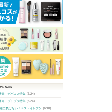
t's New
発売！デパコス特集
(6/24)
発売！プチプラ特集
(6/24)
線に負けない！ベストイレブン
(6/10)