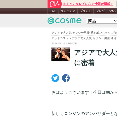
おトクにキレイになる情報が満載！
TOP
ランキング
ブランド
ブログ
Q&A
アジアで大人気 セクシー男優 通称ポンちゃんに密
アットコスメ
>
アジアで大人気 セクシー男優 通
2014/06/19 UPDATE
アジアで大人
に密着
おはようございます！今日は朝か
新しくロンジンのアンバサダーと