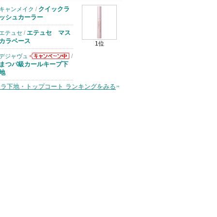
クイックラ
キャンメイク
/
ッシュカーラー
エテュセ マス
エテュセ
/
カラベース
1位
デジャヴュ
/
デジャヴュから
まつパ級カールキープ下
のお知らせがあ
地
ります
ラ下地・トップコート ランキングをみる