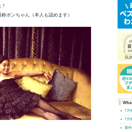
た！
通称ポンちゃん（本人も認めます）
Wha
7月
7月
紫外