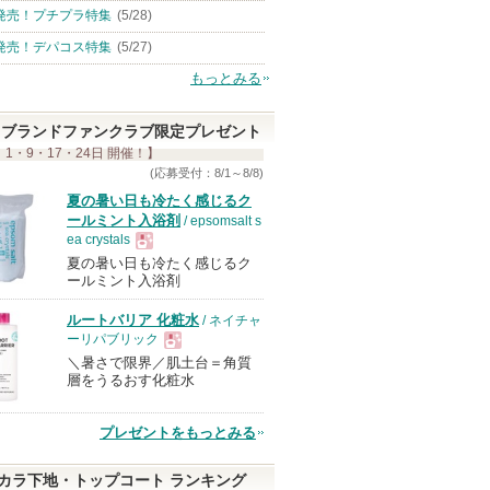
発売！プチプラ特集
(5/28)
発売！デパコス特集
(5/27)
もっとみる
ブランドファンクラブ限定プレゼント
 1・9・17・24日 開催！】
(応募受付：8/1～8/8)
夏の暑い日も冷たく感じるク
ールミント入浴剤
/ epsomsalt s
ea crystals
夏の暑い日も冷たく感じるク
現
ールミント入浴剤
ルートバリア 化粧水
/ ネイチャ
品
ーリパブリック
＼暑さで限界／肌土台＝角質
現
層をうるおす化粧水
品
プレゼントをもっとみる
カラ下地・トップコート ランキング