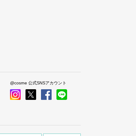
@cosme 公式SNSアカウント
instagram
x
facebook
line