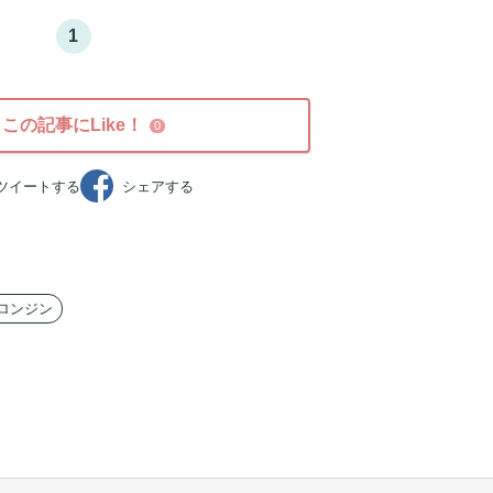
1
この記事にLike！
0
ツイート
する
シェア
する
ロンジン