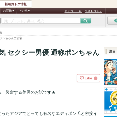
新着おトク情報
お買物
その他
カテゴリ一覧
ベストコスメ
着
称ポンちゃんに密着
気 セクシー男優 通称ポンちゃん
注目
Like
0
ら、興奮する美男のお話です★
なったアジアでとっても有名なエディポン氏と密接イ