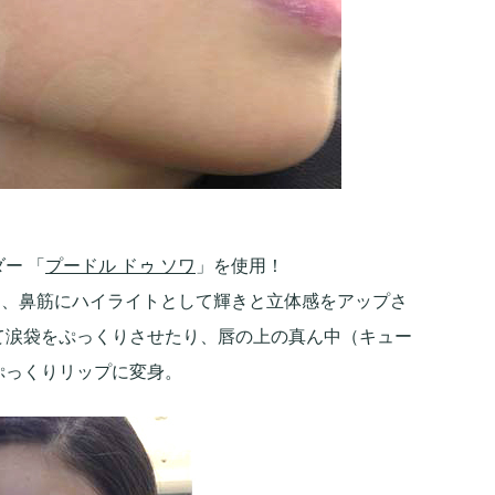
ー 「
プードル ドゥ ソワ
」を使用！
ン、鼻筋にハイライトとして輝きと立体感をアップさ
て涙袋をぷっくりさせたり、唇の上の真ん中（キュー
ぷっくりリップに変身。