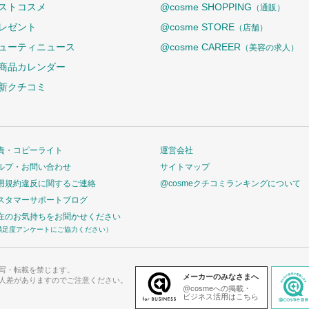
ストコスメ
@cosme SHOPPING
（通販）
レゼント
@cosme STORE
（店舗）
ューティニュース
@cosme CAREER
（美容の求人）
商品カレンダー
新クチコミ
責・コピーライト
運営会社
ルプ・お問い合わせ
サイトマップ
用規約違反に関するご連絡
@cosmeクチコミランキングについて
スタマーサポートブログ
在のお気持ちをお聞かせください
満足度アンケートにご協力ください）
写・転載を禁じます。
メーカーのみなさまへ
人差がありますのでご注意ください。
@cosmeへの掲載・
ビジネス活用はこちら