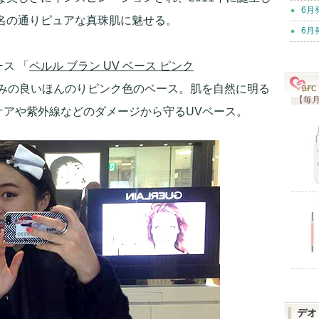
6月
名の通りピュアな真珠肌に魅せる。
6月
ス 「
ペルル ブラン UV ベース ピンク
みの良いほんのりピンク色のベース。肌を自然に明る
【毎月
ケアや紫外線などのダメージから守るUVベース。
デオ