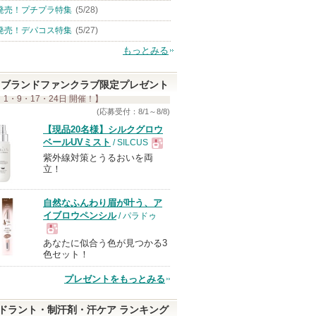
発売！プチプラ特集
(5/28)
発売！デパコス特集
(5/27)
もっとみる
ブランドファンクラブ限定プレゼント
 1・9・17・24日 開催！】
(応募受付：8/1～8/8)
【現品20名様】シルクグロウ
ベールUVミスト
/ SILCUS
紫外線対策とうるおいを両
現
立！
品
自然なふんわり眉が叶う、ア
イブロウペンシル
/ パラドゥ
あなたに似合う色が見つかる3
現
色セット！
プレゼントをもっとみる
品
ドラント・制汗剤・汗ケア ランキング