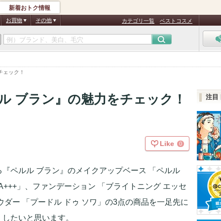
新着おトク情報
お買物
その他
カテゴリ一覧
ベストコスメ
チェック！
ル ブラン』の魅力をチェック！
注目
Like
0
『ペルル ブラン』のメイクアップベース 「ペルル
0/PA+++」、ファンデーション 「ブライトニング エッセ
ダー 「プードル ドゥ ソワ」の3点の商品を一足先に
えしたいと思います。