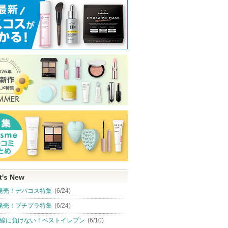
t's New
発売！デパコス特集
(6/24)
発売！プチプラ特集
(6/24)
線に負けない！ベストイレブン
(6/10)