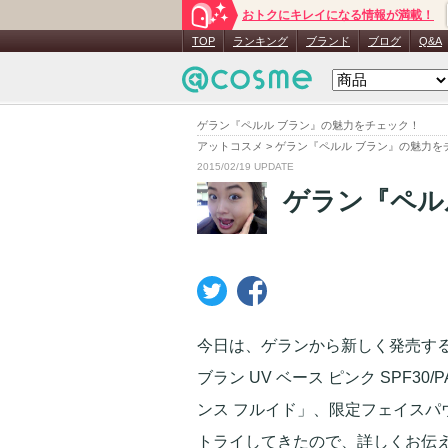
おトクにキレイになる情報が満載！
TOP
ランキング
ブランド
ブログ
Q&A
ゲラン『ペルル ブラン』の魅力をチェック！
アットコスメ
>
ゲラン『ペルル ブラン』の魅力を
2015/02/19 UPDATE
ゲラン『ペル
今日は、ゲランから新しく発売する
ブラン UV ベース ピンク SPF3
ンス フルイド」、限定フェイスパウ
トライしてきたので、詳しくお伝