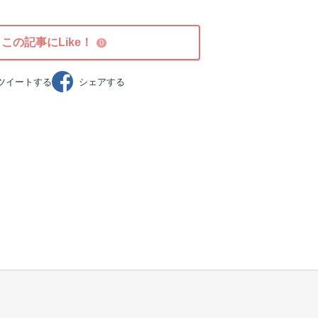
この記事にLike！
0
ツイート
する
シェア
する