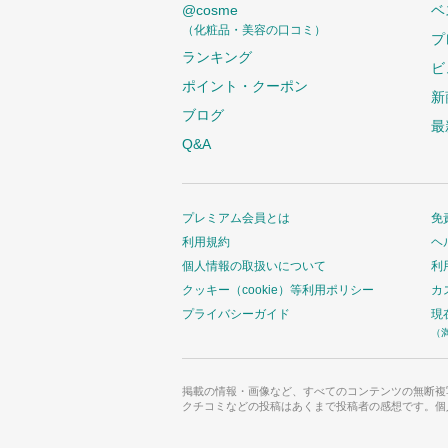
@cosme
ベ
（化粧品・美容の口コミ）
プ
ランキング
ビ
ポイント・クーポン
新
ブログ
最
Q&A
プレミアム会員とは
免
利用規約
ヘ
個人情報の取扱いについて
利
クッキー（cookie）等利用ポリシー
カ
プライバシーガイド
現
（
掲載の情報・画像など、すべてのコンテンツの無断複
クチコミなどの投稿はあくまで投稿者の感想です。個