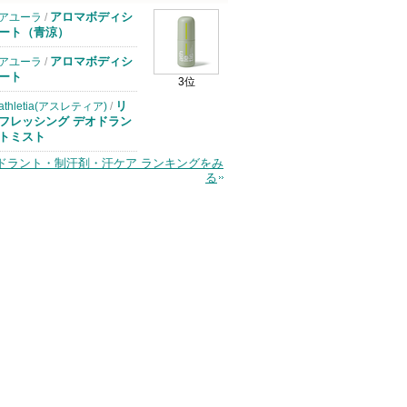
アロマボディシ
アユーラ
/
ート（青涼）
アロマボディシ
アユーラ
/
ート
3位
リ
athletia(アスレティア)
/
フレッシング デオドラン
トミスト
ドラント・制汗剤・汗ケア ランキングをみ
る