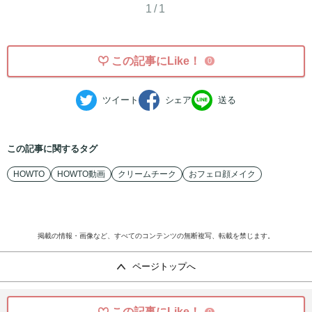
1/1
この記事にLike！
0
ツイート
シェア
送る
この記事に関するタグ
HOWTO
HOWTO動画
クリームチーク
おフェロ顔メイク
掲載の情報・画像など、すべてのコンテンツの無断複写、転載を禁じます。
ページトップへ
@cosme
公式SNSアカウント
この記事にLike！
0