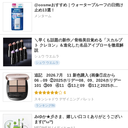
@cosmeおすすめ｜ウォータープルーフの日焼け
止め13選！
メンターム
＼早くも話題の新作／骨格美目覚める「スカルプ
ト クレヨン」＆進化した名品アイブローを徹底解
説
シュウ ウエムラ
シュウ ウエムラ
追記　2026.7月　11 新色購入 (画像①左から
06→09  ②2025ホリデー08、09、2024ホリデー
101  ③09   ④11   ⑤11と09   ⑥11と2025ホ…
6
スキンシャドウ デザイニング パレット
ランキングIN
みゆか★彡さま、嬉しい口コミありがとうござい
ます(*'ω'*)
MEDIHEAL(メディヒール)