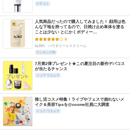
クチコミ
人気商品だったので購入してみました！ 顔用は色
んな下地を持ってるので、日焼け止め単体を塗る
ことは少ない とにかくボディー…
6
by365　パウダリーＵＶクリーム
ランキングIN
7月第2弾プレゼント★この夏注目の新作デパコス
が当たるチャンス
シュウ ウエムラ
推し活コスメ特集！ライブやフェスで崩れないメ
イク＆美容Tipsを@cosme社員に大調査
シュウ ウエムラ