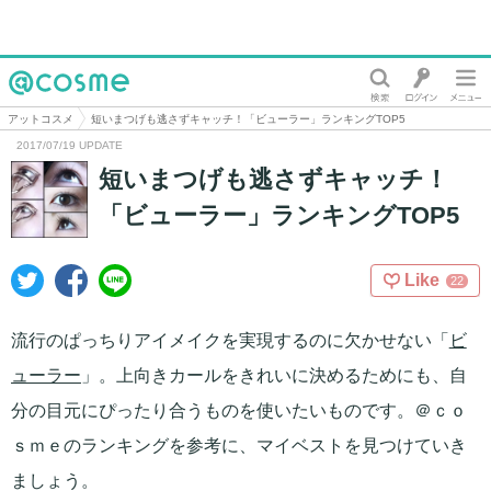
@cosme
アットコスメ
短いまつげも逃さずキャッチ！「ビューラー」ランキングTOP5
2017/07/19 UPDATE
短いまつげも逃さずキャッチ！
「ビューラー」ランキングTOP5
Like
22
流行のぱっちりアイメイクを実現するのに欠かせない「
ビ
ューラー
」。上向きカールをきれいに決めるためにも、自
分の目元にぴったり合うものを使いたいものです。＠ｃｏ
ｓｍｅのランキングを参考に、マイベストを見つけていき
ましょう。