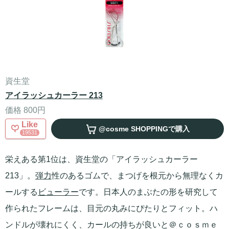
資生堂
アイラッシュカーラー 213
価格 800円
Like
@cosme SHOPPING
で購入
19531
栄えある第1位は、資生堂の「アイラッシュカーラー
213」。
弾力
性のあるゴムで、まつげを根元から無理なくカ
ールする
ビューラー
です。日本人のまぶたの形を研究して
作られたフレームは、目元の丸みにぴたりとフィット。ハ
ンドルが壊れにくく、カールの持ちが良いと＠ｃｏｓｍｅ