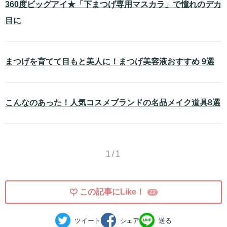
360度ビッグアイ★「下まつげ専用マスカラ」で憧れのデカ
目に
まつげを育てて目もと美人に！まつげ美容液おすすめ 9選
こんなのあった！人気コスメブランドの名品メイク道具8選
1/1
この記事にLike！
22
ツイート
シェア
送る