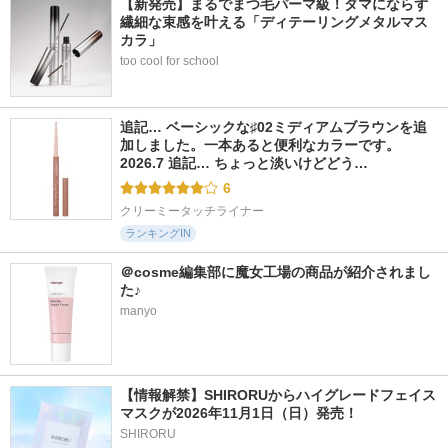
【新発売】まるでまつ毛パーマ級！ダマにならず
繊細な束感を叶える「ディテーリングメタルマス
カラ」
too cool for school
追記… ベーシックな♯02ミディアムブラウンを追
加しました。一本あると便利なカラーです。 
2026.7 追記… ちょっと淡いけどどう…
6
クリーミータッチライナー
ランキングIN
＠cosme編集部に魔女工場の商品が紹介されまし
た♪
manyo
【情報解禁】SHIRORUからハイグレードフェイス
マスクが2026年11月1日（日）発売！
SHIRORU