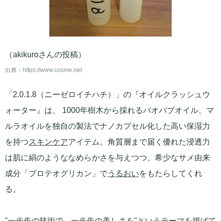
（akikuroさんの投稿）
出典：
https://www.cosme.net
「2.0.1.8（ニーゼロイチハチ）」の『オイルクラッシュウ
ォーター』は、 1000年樹木から採れるバオバブオイル、マ
ルラオイルを独自の製法でナノカプセル化した高い保湿力
を持つ
スキンケア
アイテム。角質層まで届く優れた浸透力
は肌に絹のようななめらかさを与えつつ、希少なサメ由来
成分「プロテオグリカン」で
うるおい
をもたらしてくれ
る。
"一歩先の技術で、一歩先の美しさを"というテーマを掲げて