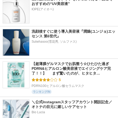
おすすめの“UV美容液”
IOPE(アイオペ)
洗顔後すぐに使う導入美容液『潤燥(ユンジョ)エッ
センス 第6世代』
【超薄膜ゲルマスクでお肌整う☆ひたひた過ぎ
PDRN&ヒアルロン酸美容液でエイジングケア完
了！！】  　まず驚いたのが、ヒタヒタ…
5
PDRN100ヒアルロン酸セラムマスク
ランキングIN
＼公式Instagramスタッフアカウント開設記念／
オトナの目元に嬉しいケアセット
Bio Lucia