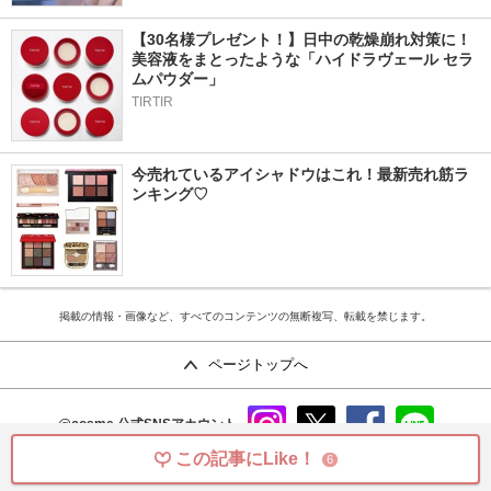
【30名様プレゼント！】日中の乾燥崩れ対策に！
美容液をまとったような「ハイドラヴェール セラ
ムパウダー」
TIRTIR
今売れているアイシャドウはこれ！最新売れ筋ラ
ンキング♡
掲載の情報・画像など、すべてのコンテンツの無断複写、転載を禁じます。
ページトップへ
@cosme
公式SNSアカウント
instag
x
faceb
line
この記事にLike！
6
ram
ook
copyright©istyle,inc.