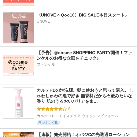
〈UNOVE × Qoo10〉BIG SALE本日スタート♪
UNOVE
【予告】@cosme SHOPPING PARTY開催！ファ
ンケルのお得な企画をチェック♪
ファンケル
カルテHDの泡洗顔、朝に使おうと思って購入。 し
ゅわしゅわの泡で好き 無香料だから石鹸みたいな
香り 肌のうるおいバリアをま…
6
カルテＨＤ　モイスチュア ウォッシングフォーム
ランキングIN
【速報】発売開始！オバジCの光透過ローション