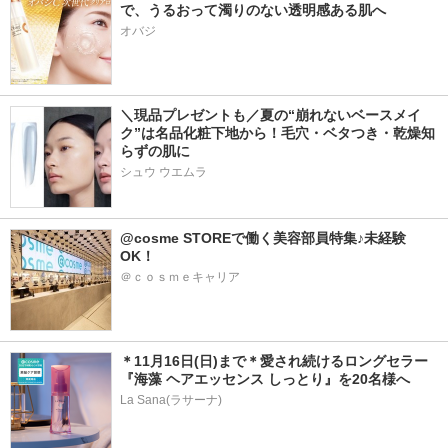
で、うるおって濁りのない透明感ある肌へ
オバジ
＼現品プレゼントも／夏の“崩れないベースメイ
ク”は名品化粧下地から！毛穴・ベタつき・乾燥知
らずの肌に
シュウ ウエムラ
@cosme STOREで働く美容部員特集♪未経験
OK！
＠ｃｏｓｍｅキャリア
＊11月16日(日)まで＊愛され続けるロングセラー
『海藻 ヘアエッセンス しっとり』を20名様へ
La Sana(ラサーナ)