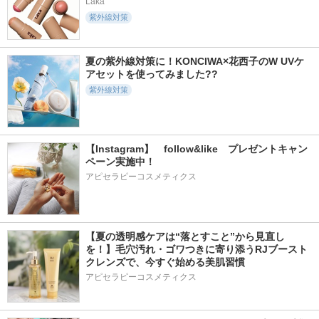
Laka
紫外線対策
夏の紫外線対策に！KONCIWA×花西子のW UVケ
アセットを使ってみました??
紫外線対策
【Instagram】　follow&like　プレゼントキャン
ペーン実施中！
アピセラピーコスメティクス
【夏の透明感ケアは“落とすこと”から見直し
を！】毛穴汚れ・ゴワつきに寄り添うRJブースト
クレンズで、今すぐ始める美肌習慣
アピセラピーコスメティクス