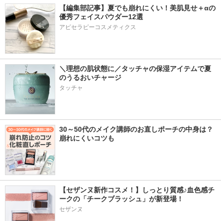
【編集部記事】夏でも崩れにくい！美肌見せ＋αの
優秀フェイスパウダー12選
アピセラピーコスメティクス
＼理想の肌状態に／タッチャの保湿アイテムで夏
のうるおいチャージ
タッチャ
30～50代のメイク講師のお直しポーチの中身は？
崩れにくいコツも
【セザンヌ新作コスメ！】しっとり質感♪血色感チ
ークの「チークブラッシュ」が新登場！
セザンヌ