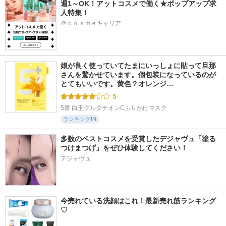
週1～OK！アットコスメで働く★ポップアップ求
人特集！
＠ｃｏｓｍｅキャリア
娘が良く使っていてたまにいっしょに貼って旦那
さんを驚かせています。個包装になっているのが
とてもいいです。黄色？オレンジ…
5
5番 白玉グルタチオンCふりかけマスク
ランキングIN
多数のベストコスメを受賞したデジャヴュ「塗る
つけまつげ」をぜひ体験してください！
デジャヴュ
今売れている洗顔はこれ！最新売れ筋ランキング
♡