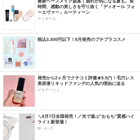
最新ベースメイク提案｜崩れが気になる夏も。長
時間、感動の美しさを守り抜く「ディオール フォ
ーエヴァー」ルーティーン
ディオール
税込3,300円以下！8月発売のプチプラコスメ
発売から2ヶ月でクチコミ評価★5.5(*)！毛穴レス
美容液リキッドファンデの人気の理由に迫る
マキアージュ
＼8月7日全国発売！／光で遊ぶ”おもち”質感ハイ
ライト新登場！
M・A・C