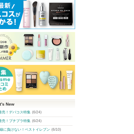
t's New
発売！デパコス特集
(6/24)
発売！プチプラ特集
(6/24)
線に負けない！ベストイレブン
(6/10)