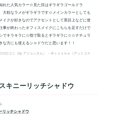
知れた人気カラー☆見た目はギラギラゴールドラ
、大粒なラメがギラギラです☆メインカラーとしても
メイクが好きなのでアクセントとして黒目上などに使
仕事が終わったオフィスメイクにこちらを足すだけで
シでキラキラに☆指で取るとギラギラに☆☆ナチュラ
きな方にも使えるシャドウだと思います！！
ドウの口コミ（by アジョシさん） －＠ｃｏｓｍｅ（アットコス
/ スキニーリッチシャドウ
ル
ーリッチシャドウ