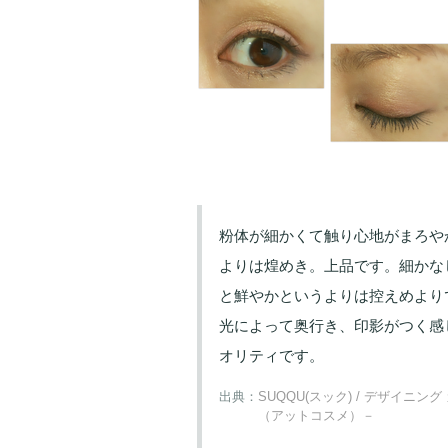
粉体が細かくて触り心地がまろや
よりは煌めき。上品です。細かな
と鮮やかというよりは控えめより
光によって奥行き、印影がつく感
オリティです。
出典：
SUQQU(スック) / デザイニ
（アットコスメ）－