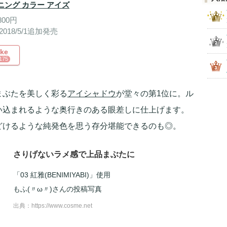
ニング カラー アイズ
800円
2018/5/1追加発売
ike
175
まぶたを美しく彩る
アイシャドウ
が堂々の第1位に。ル
い込まれるような奥行きのある眼差しに仕上げます。
どけるような純発色を思う存分堪能できるのも◎。
さりげないラメ感で上品まぶたに
「03 紅雅(BENIMIYABI)」使用
もふ(〃ω〃)さんの投稿写真
出典：
https://www.cosme.net