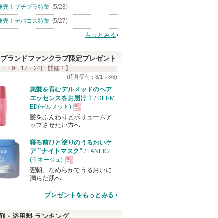
発売！プチプラ特集
(5/28)
発売！デパコス特集
(5/27)
もっとみる
ブランドファンクラブ限定プレゼント
 1・9・17・24日 開催！】
(応募受付：8/1～8/8)
美髪を育むデルメッドのヘア
エッセンスをお届け！
/ DERM
ED(デルメッド)
髪をふんわりとボリュームア
現
ップさせたい方へ
寝る前ひと塗りのうるおいケ
品
ア ”ナイトマスク”
/ LANEIGE
(ラネージュ)
翌朝、なめらかでうるおいに
現
満ちた肌へ
プレゼントをもっとみる
品
剤・浴用料 ランキング