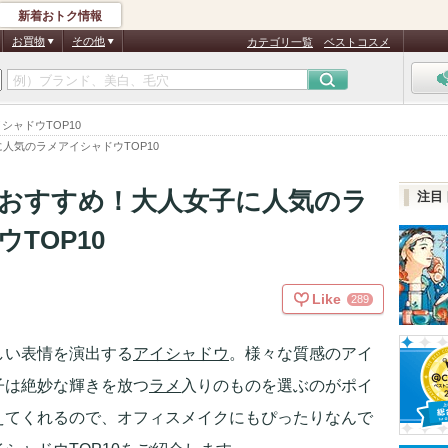
新着おトク情報
お買物
その他
カテゴリ一覧
ベストコスメ
ャドウTOP10
人気のラメアイシャドウTOP10
おすすめ！大人女子に人気のラ
注目
TOP10
Like
289
しい表情を演出する
アイシャドウ
。様々な質感のアイ
子は絶妙な輝きを放つ
ラメ
入りのものを選ぶのがポイ
えてくれるので、オフィスメイクにもぴったりなんで