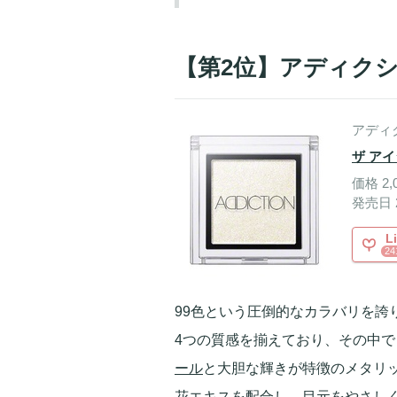
【第2位】アディクショ
アディ
ザ ア
価格 2,
発売日 2
L
24
99色という圧倒的なカラバリを誇
4つの質感を揃えており、その中で
ール
と大胆な輝きが特徴のメタリ
花エキスを配合し、目元をやさし