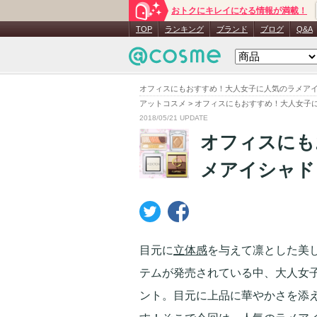
おトクにキレイになる情報が満載！
TOP
ランキング
ブランド
ブログ
Q&A
オフィスにもおすすめ！大人女子に人気のラメアイシ
アットコスメ
>
オフィスにもおすすめ！大人女子に
2018/05/21 UPDATE
オフィスにも
メアイシャドウ
目元に
立体感
を与えて凛とした美
テムが発売されている中、大人女
ント。目元に上品に華やかさを添