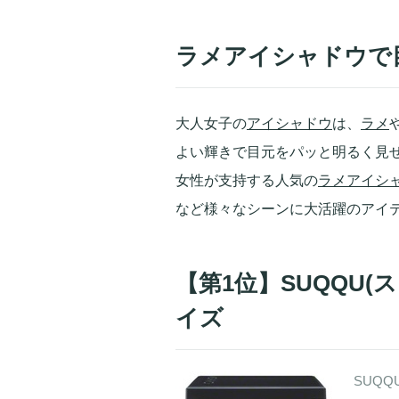
ラメアイシャドウで
大人女子の
アイシャドウ
は、
ラメ
よい輝きで目元をパッと明るく見せ
女性が支持する人気の
ラメ
アイシ
など様々なシーンに大活躍のアイ
【第1位】SUQQU(ス
イズ
SUQQ