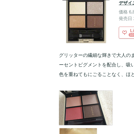
デザイ
価格 6,
発売日 
L
10
グリッターの繊細な輝きで大人の
ーセントピグメントを配合し、吸
色を重ねてもにごることなく、ほ