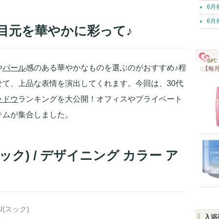
6月
6月
目元を華やかに彩って♪
や
パール
感のある華やかなものを選ぶのがおすすめ♪程
【毎月
て、上品な表情を演出してくれます。今回は、30代
ャドウ
ランキングを大公開！オフィスやプライベート
テムが集合しました。
ック) / デザイニング カラー ア
U(スック)
入浴