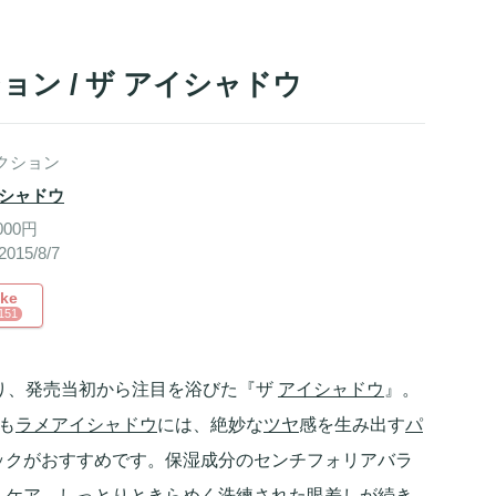
ン / ザ アイシャドウ
クション
イシャドウ
000円
015/8/7
ike
151
り、発売当初から注目を浴びた『ザ
アイシャドウ
』。
も
ラメ
アイシャドウ
には、絶妙な
ツヤ
感を生み出す
パ
ックがおすすめです。保湿成分のセンチフォリアバラ
くケア。しっとりときらめく洗練された眼差しが続き