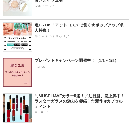
ョンタイプ登場
マキアージュ
週1～OK！アットコスメで働く★ポップアップ求
人特集！
＠ｃｏｓｍｅキャリア
プレゼントキャンペーン開催中！（1/1～1/8）
manyo
＼MUST HAVEカラー5選！／注目度、急上昇中！
ラスターガラスの魅力を凝縮した新作 #カプセル
ティント
M・A・C