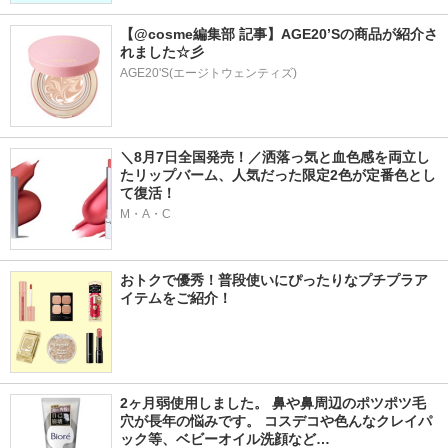
【@cosme編集部 記事】AGE20’Sの商品が紹介さ
れました☆彡
AGE20'S(エージトウェンティズ)
＼8月7日全国発売！／洒落っ気と血色感を両立し
たリップバーム、人気だった限定2色が定番色とし
て復活！
M・A・C
おトクで優秀！普段使いにぴったりなプチプラア
イテムをご紹介！
2ヶ月弱使用しました。 鼻や鼻周辺のポツポツ毛
穴が長年の悩みです。 コスデコや色んなクレイパ
ック等、ベビーオイル洗顔など…