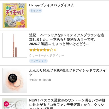
Happyプライスパラダイス☆
ダイソー
追記… ベーシックな♯02ミディアムブラウンを追
加しました。一本あると便利なカラーです。 
2026.7 追記… ちょっと淡いけどどう…
6
クリーミータッチライナー
ランキングIN
ふんわり発光ツヤ肌×濡れツヤアイシャドウのメイ
ク
＠cosme nippon
NEW！ベスコス受賞※のワントーン明るいつや肌
に仕上がる「白玉ファンデ美容液」から、クッシ