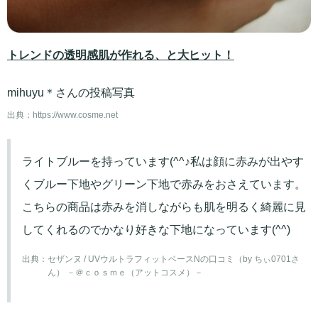
トレンドの透明感肌が作れる、と大ヒット！
mihuyu＊さんの投稿写真
出典：
https://www.cosme.net
ライトブルーを持っています(^^♪私は顔に赤みが出やす
くブルー下地やグリーン下地で赤みをおさえています。
こちらの商品は赤みを消しながらも肌を明るく綺麗に見
してくれるのでかなり好きな下地になっています(^^)
出典：
セザンヌ / UVウルトラフィットベースNの口コミ（by ちぃ0701さ
ん） －＠ｃｏｓｍｅ（アットコスメ）－