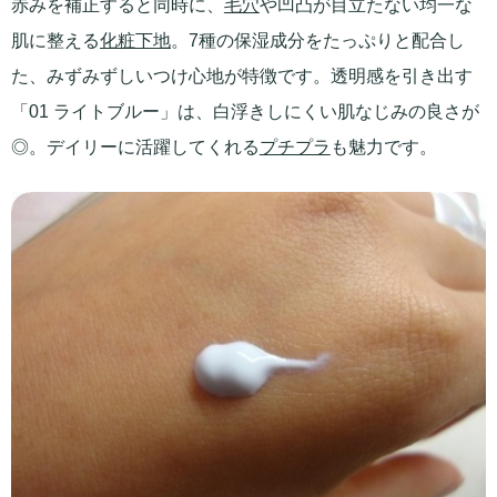
赤みを補正すると同時に、
毛穴
や凹凸が目立たない均一な
肌に整える
化粧下地
。7種の保湿成分をたっぷりと配合し
た、みずみずしいつけ心地が特徴です。透明感を引き出す
「01 ライトブルー」は、白浮きしにくい肌なじみの良さが
◎。デイリーに活躍してくれる
プチプラ
も魅力です。