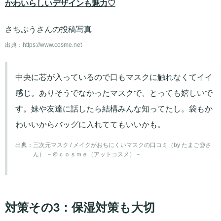
かわいらしいデザインも魅力♡
さちぷうさんの投稿写真
出典：
https://www.cosme.net
中央に芯が入っているので口もマスクに触れなくてイイ
感じ。ありそうでなかったマスクで、とっても嬉しいで
す。妹や友達に話したら結構みんな知ってたし。袋もか
わいいからバッグに入れててもいいかも。
出典：
三次元マスク / メイクがおちにくいマスクの口コミ（by たまご@さ
ん） －＠ｃｏｓｍｅ（アットコスメ）－
対策その3：保湿対策も大切