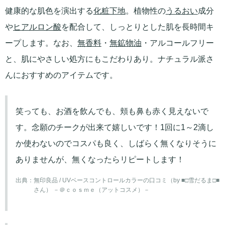
健康的な肌色を演出する
化粧下地
。植物性の
うるおい
成分
や
ヒアルロン酸
を配合して、しっとりとした肌を長時間キ
ープします。なお、
無香料
・
無鉱物油
・アルコールフリー
と、肌にやさしい処方にもこだわりあり。ナチュラル派さ
んにおすすめのアイテムです。
笑っても、お酒を飲んでも、頬も鼻も赤く見えないで
す。念願のチークが出来て嬉しいです！1回に1～2滴し
か使わないのでコスパも良く、しばらく無くなりそうに
ありませんが、無くなったらリピートします！
出典：
無印良品 / UVベースコントロールカラーの口コミ（by ■□雪だるま□■
さん） －＠ｃｏｓｍｅ（アットコスメ）－