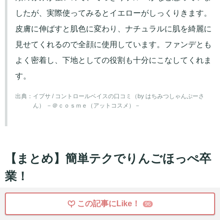
したが、実際使ってみるとイエローがしっくりきます。
皮膚に伸ばすと肌色に変わり、ナチュラルに肌を綺麗に
見せてくれるので全顔に使用しています。ファンデとも
よく密着し、下地としての役割も十分にこなしてくれま
す。
出典：
イプサ / コントロールベイスの口コミ（by はちみつしゃんぷーさ
ん） －＠ｃｏｓｍｅ（アットコスメ）－
【まとめ】簡単テクでりんごほっぺ卒
業！
この記事にLike！
96
今回ご紹介したアイテムの中には、実際に赤み対策に挑戦