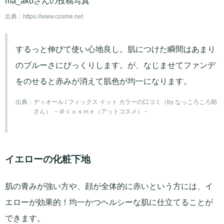
ma_akoさんの投稿写真
出典：
https://www.cosme.net
するっと伸びて使い心地良し。肌につけた瞬間はあまり
のブルーさにびっくりします。が、なじませてファンデ
をのせると赤みが消えて肌色が均一になります。
出典：
ディオール / フィックス イット カラーの口コミ（by なっころころ助
さん） －＠ｃｏｓｍｅ（アットコスメ）－
イエローの化粧下地
肌の青みが強い方や、顔が全体的に赤いという方には、イ
エローが効果的！均一かつヘルシーな肌に仕立てることが
できます。