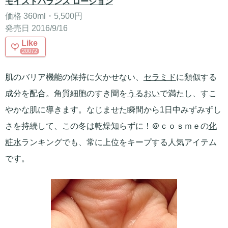
モイストバランス ローション
価格 360ml・5,500円
発売日 2016/9/16
Like
20072
肌のバリア機能の保持に欠かせない、
セラミド
に類似する
成分を配合。角質細胞のすき間を
うるおい
で満たし、すこ
やかな肌に導きます。なじませた瞬間から1日中みずみずし
さを持続して、この冬は乾燥知らずに！＠ｃｏｓｍｅの
化
粧水
ランキングでも、常に上位をキープする人気アイテム
です。