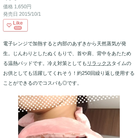
価格 1,650円
発売日 2015/10/1
Like
694
電子レンジで加熱すると内部のあずきから天然蒸気が発
生。じんわりとしたぬくもりで、首や肩、背中をあたため
る温熱パッドです。冷え対策としても
リラックス
タイムの
お供としても活躍してくれそう！約250回繰り返し使用する
ことができるのでコスパも◎です。