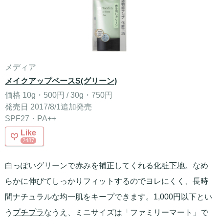
メディア
メイクアップベースS(グリーン)
価格 10g・500円 / 30g・750円
発売日 2017/8/1追加発売
SPF27・PA++
Like
2487
白っぽいグリーンで赤みを補正してくれる
化粧下地
。なめ
らかに伸びてしっかりフィットするのでヨレにくく、長時
間ナチュラルな均一肌をキープできます。1,000円以下とい
う
プチプラ
なうえ、ミニサイズは「ファミリーマート」で