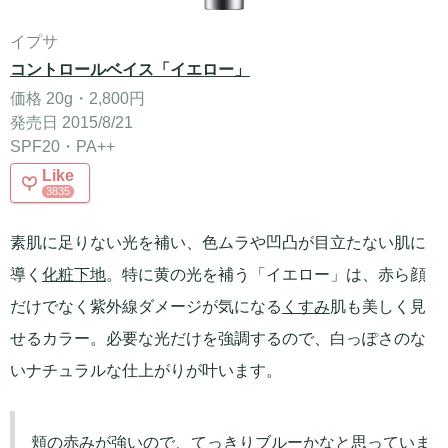
イプサ
コントロールベイス「イエロー」
価格 20g・2,800円
発売日 2015/8/21
SPF20・PA++
Like
3835
素肌に足りない光を補い、色ムラや凹凸が目立たない肌に
導く
化粧下地
。特に黄の光を補う「イエロー」は、赤ら顔
だけでなく紫外線ダメージが気になる
くすみ
肌も美しく見
せるカラー。必要な光だけを強調するので、白っぽさのな
いナチュラルな仕上がりが叶います。
頬の赤みが強いので、てっきりブルーかなと思っていま