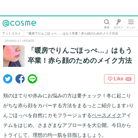
@cosme
アットコスメ
「暖房でりんごほっぺ…」はもう卒業！赤ら顔のためのメイク方法
2019/01/17 UPDATE
「暖房でりんごほっぺ…」はもう
卒業！赤ら顔のためのメイク方法
Like
96
頬のほてりや赤みにお悩みの方は要チェック！冬に起こり
がちな赤ら顔をカバーする方法をまるっとご紹介します♪り
んごほっぺを自然にカモフラージュする
ベースメイク
アイ
テムをはじめ、さまざまなアプローチを大公開。今日から
トライして、理想の均一肌を目指しましょう。