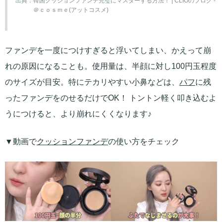
出典：
韓国クッションファンデ完璧にマスターする方法！ | CLIOのブログ -
＠ｃｏｓｍｅ(アットコスメ)
ファンデを一度につけすぎると浮いてしまい、かえって崩
れの原因になることも。使用量は、半顔に対し100円玉程度
のサイズが目安。特にテカリやすい小鼻などは、
パフ
に残
ったファンデをのせるだけでOK！ トントン軽く叩き込むよ
うにつけると、より崩れにくくなります♪
▼動画で
クッションファンデ
の使い方をチェック