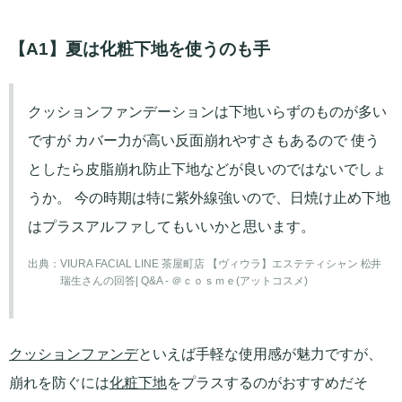
【A1】夏は化粧下地を使うのも手
クッションファンデーションは下地いらずのものが多い
ですが カバー力が高い反面崩れやすさもあるので 使う
としたら皮脂崩れ防止下地などが良いのではないでしょ
うか。 今の時期は特に紫外線強いので、日焼け止め下地
はプラスアルファしてもいいかと思います。
出典：
VIURA FACIAL LINE 茶屋町店 【ヴィウラ】エステティシャン 松井
瑞生さんの回答| Q&A - ＠ｃｏｓｍｅ(アットコスメ)
クッションファンデ
といえば手軽な使用感が魅力ですが、
崩れを防ぐには
化粧下地
をプラスするのがおすすめだそ