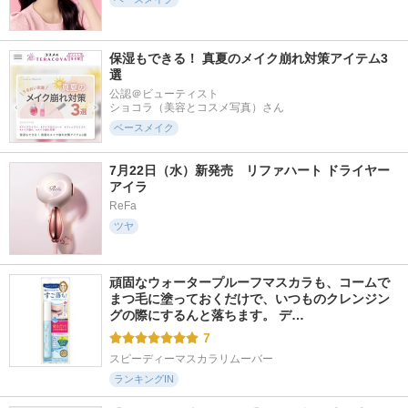
保湿もできる！ 真夏のメイク崩れ対策アイテム3
選
公認＠ビューティスト

ショコラ（美容とコスメ写真）さん
ベースメイク
7月22日（水）新発売　リファハート ドライヤー 
アイラ
ReFa
ツヤ
頑固なウォータープルーフマスカラも、コームで
まつ毛に塗っておくだけで、いつものクレンジン
グの際にするんと落ちます。 デ…
7
スピーディーマスカラリムーバー
ランキングIN