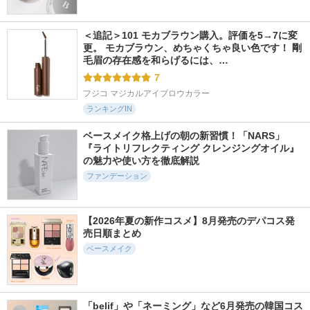
＜追記＞101 モカブラウン購入。評価を5→7に変
更。 モカブラウン、めちゃくちゃ良い色です！ 剛
毛眉の存在感を和らげるには、…
7
フジコ マジカルアイブロウカラー
ランキングIN
ベースメイク格上げの朝の新習慣！「NARS」
『ライトリフレクティング クレンジングオイル』
の魅力や使い方を徹底解説
ファンデーション
【2026年夏の新作コスメ】8月発売のデパコス発
売日順まとめ
ベースメイク
「belif」や「ネーミング」など6月発売の韓国コス