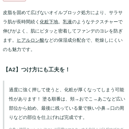
皮脂を固めて広げないオイルブロック処方により、サラサ
ラ肌が長時間続く
化粧下地
。
乳液
のようなテクスチャーで
伸びがよく、肌にピタッと密着してファンデのヨレを防ぎ
ます。
ヒアルロン酸
などの保湿成分配合で、乾燥しにくい
のも魅力です。
【A2】つけ方にも工夫を！
過度に強く押して使うと、化粧が厚くなってしまう可能
性があります！ 塗る順番は、頬→おでこ→あごなど広い
部位から始め、最後に残っている量で狭い小鼻→口の周
りなどの部位を仕上げれば完成です。