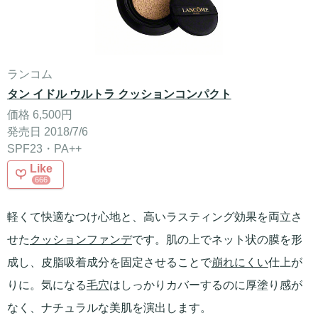
ランコム
タン イドル ウルトラ クッションコンパクト
価格 6,500円
発売日 2018/7/6
SPF23・PA++
Like
666
軽くて快適なつけ心地と、高いラスティング効果を両立さ
せた
クッションファンデ
です。肌の上でネット状の膜を形
成し、皮脂吸着成分を固定させることで
崩れにくい
仕上が
りに。気になる
毛穴
はしっかりカバーするのに厚塗り感が
なく、ナチュラルな美肌を演出します。