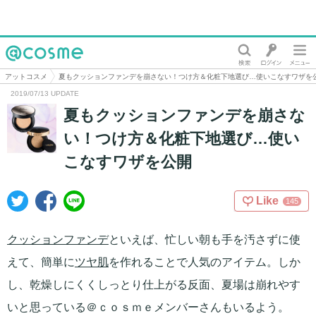
@cosme
アットコスメ
夏もクッションファンデを崩さない！つけ方＆化粧下地選び…使いこなすワザを
2019/07/13 UPDATE
夏もクッションファンデを崩さな
い！つけ方＆化粧下地選び…使い
こなすワザを公開
Like
145
クッションファンデ
といえば、忙しい朝も手を汚さずに使
えて、簡単に
ツヤ肌
を作れることで人気のアイテム。しか
し、乾燥しにくくしっとり仕上がる反面、夏場は崩れやす
いと思っている＠ｃｏｓｍｅメンバーさんもいるよう。