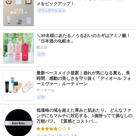
メをピックアップ！
ファンデーション
＼30名様にあたる／うるおいのカギはアミノ酸！
「日本酒の化粧水」
菊正宗
ツヤ
最新ベースメイク提案｜崩れが気になる夏も。長
時間、感動の美しさを守り抜く「ディオール フォ
ーエヴァー」ルーティーン
ディオール
ツヤ
低価格の域を超えた厚みと肌あたり。 どんなファ
ンデにもマルチに対応する、1個持ってて損なしの
万能パフ。 【質感とコストパ…
5
マルチファンデパフ ２Ｐ