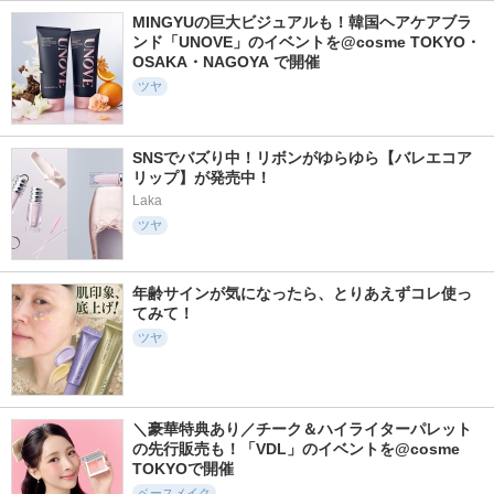
MINGYUの巨大ビジュアルも！韓国ヘアケアブラ
ンド「UNOVE」のイベントを@cosme TOKYO・
OSAKA・NAGOYA で開催
ツヤ
SNSでバズり中！リボンがゆらゆら【バレエコア
リップ】が発売中！
Laka
ツヤ
年齢サインが気になったら、とりあえずコレ使っ
てみて！
ツヤ
＼豪華特典あり／チーク＆ハイライターパレット
の先行販売も！「VDL」のイベントを@cosme 
TOKYOで開催
ベースメイク