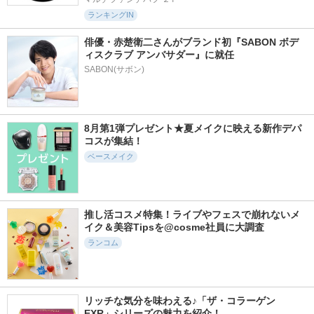
ランキングIN
俳優・赤楚衛二さんがブランド初『SABON ボデ
ィスクラブ アンバサダー』に就任
SABON(サボン)
8月第1弾プレゼント★夏メイクに映える新作デパ
コスが集結！
ベースメイク
推し活コスメ特集！ライブやフェスで崩れないメ
イク＆美容Tipsを@cosme社員に大調査
ランコム
リッチな気分を味わえる♪「ザ・コラーゲン 
EXR」シリーズの魅力を紹介！