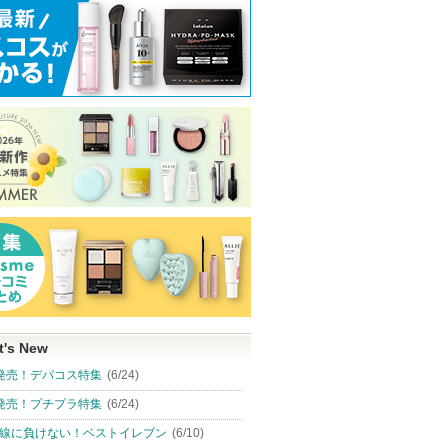
t's New
発売！デパコス特集
(6/24)
発売！プチプラ特集
(6/24)
線に負けない！ベストイレブン
(6/10)