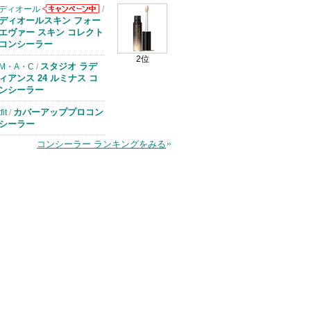
ディオール
/
ディオールから
ディオールスキン フォー
のお知らせがあ
エヴァー スキン コレクト
ります
コンシーラー
2位
スタジオ ラデ
M・A・C
/
ィアンス 24 ルミナス コ
ンシーラー
カバーアッププロコン
tfit
/
シーラー
コンシーラー ランキングをみる