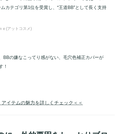
ームカテゴリ第1位を受賞し、“王道BB”として長く支持
ｓｍｅ(アットコスメ)
、BBの嫌なこってり感がない、毛穴色補正カバーが
す！
！アイテムの魅力を詳しくチェック＜＜