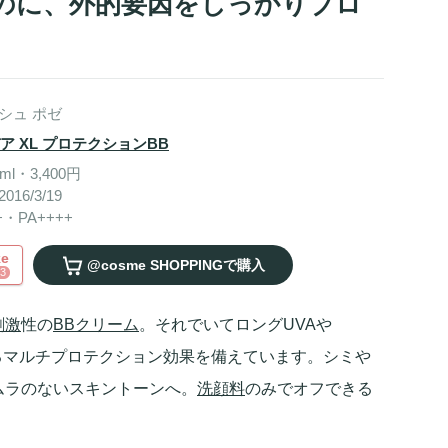
のに、外的要因をしっかりブロ
シュ ポゼ
ア XL プロテクションBB
ml・3,400円
016/3/19
+・PA++++
ke
@cosme SHOPPING
で購入
3
刺激
性の
BBクリーム
。それでいてロングUVAや
するマルチプロテクション効果を備えています。シミや
ムラのないスキントーンへ。
洗顔料
のみでオフできる