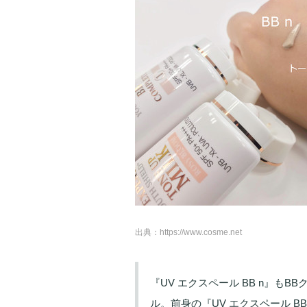
出典：
https://www.cosme.net
『UV エクスペール BB n』も
ル。前身の『UV エクスペール B