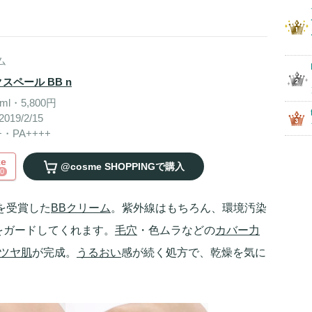
ム
クスペール BB n
ml・5,800円
019/2/15
+・PA++++
ke
@cosme SHOPPING
で購入
0
を受賞した
BBクリーム
。紫外線はもちろん、環境汚染
をガードしてくれます。
毛穴
・色ムラなどの
カバー力
ツヤ肌
が完成。
うるおい
感が続く処方で、乾燥を気に