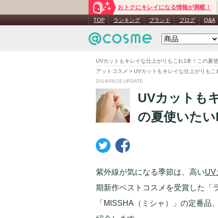
おトクにキレイになる情報が満載！
TOP
ランキング
ブランド
ブログ
Q&A
UVカットもキレイな仕上がりもこれ1本！この夏使
アットコスメ
>
UVカットもキレイな仕上がりもこ
2019/06/25 UPDATE
UVカットも
の夏使いたい
紫外線が気になる季節は、高い
U
期新作ベストコスメを受賞した「ラ
「MISSHA（ミシャ）」の定番