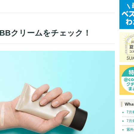
いBBクリームをチェック！
Wha
7月
7月
紫外