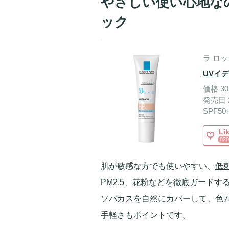
やさしい使い心地な
ック
ラ ロッ
UVイデ
価格 30
発売日 2
SPF50
Li
820
肌が敏感な方でも使いやすい、
低
PM2.5、花粉などを徹底ガード
ソバカスを自然にカバーして、色
手軽さもポイントです。