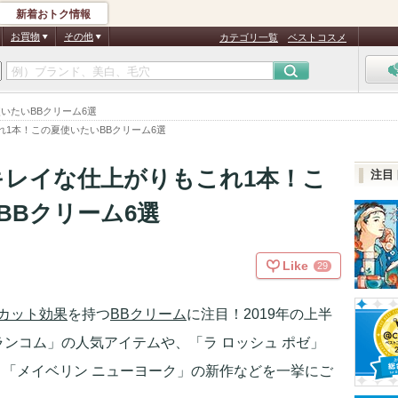
新着おトク情報
お買物
その他
カテゴリ一覧
ベストコスメ
いたいBBクリーム6選
れ1本！この夏使いたいBBクリーム6選
キレイな仕上がりもこれ1本！こ
注目
BBクリーム6選
Like
29
Vカット効果
を持つ
BBクリーム
に注目！2019年の上半
ンコム」の人気アイテムや、「ラ ロッシュ ポゼ」
品、「メイベリン ニューヨーク」の新作などを一挙にご