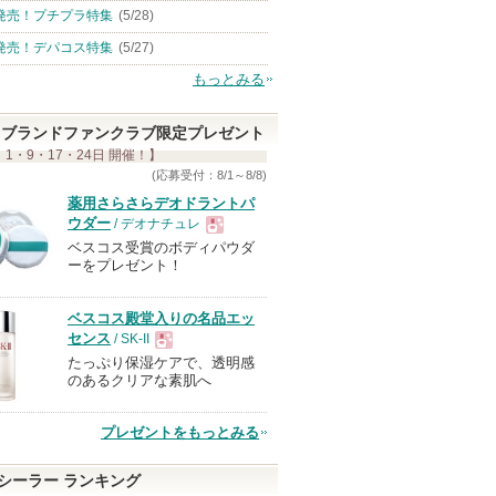
発売！プチプラ特集
(5/28)
発売！デパコス特集
(5/27)
もっとみる
ブランドファンクラブ限定プレゼント
 1・9・17・24日 開催！】
(応募受付：8/1～8/8)
薬用さらさらデオドラントパ
ウダー
/ デオナチュレ
ベスコス受賞のボディパウダ
現
ーをプレゼント！
品
ベスコス殿堂入りの名品エッ
センス
/ SK-II
たっぷり保湿ケアで、透明感
現
のあるクリアな素肌へ
品
プレゼントをもっとみる
シーラー ランキング