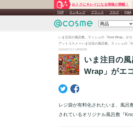
おトクにキレイになる情報が満載！
TOP
ランキング
ブランド
ブログ
Q&A
いま注目の風呂敷。ラッシュの「Knot Wrap」が
アットコスメ
>
いま注目の風呂敷。ラッシュの「Kno
2020/07/17 UPDATE
いま注目の風
Wrap」が
レジ袋が有料化されたいま、風呂
されているオリジナル風呂敷『Knot