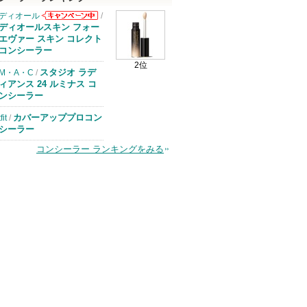
ディオール
/
ディオールから
ディオールスキン フォー
のお知らせがあ
エヴァー スキン コレクト
ります
コンシーラー
2位
スタジオ ラデ
M・A・C
/
ィアンス 24 ルミナス コ
ンシーラー
カバーアッププロコン
tfit
/
シーラー
コンシーラー ランキングをみる