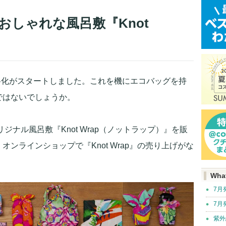
おしゃれな風呂敷『Knot
有料化がスタートしました。これを機にエコバッグを持
ではないでしょうか。
ジナル風呂敷『Knot Wrap（ノットラップ）』を販
ンラインショップで『Knot Wrap』の売り上げがな
Wha
7月
7月
紫外