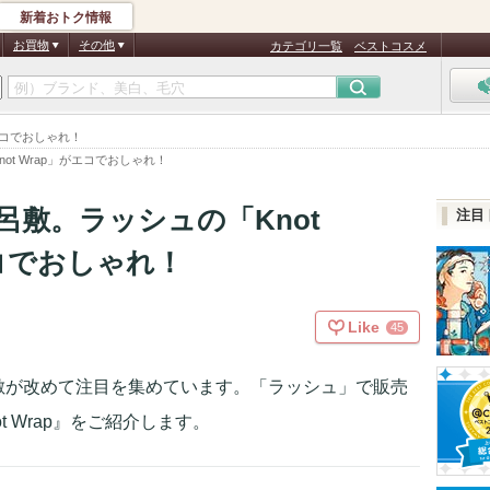
新着おトク情報
お買物
その他
カテゴリ一覧
ベストコスメ
エコでおしゃれ！
t Wrap」がエコでおしゃれ！
呂敷。ラッシュの「Knot
注目
エコでおしゃれ！
Like
45
敷が改めて注目を集めています。「ラッシュ」で販売
 Wrap』をご紹介します。