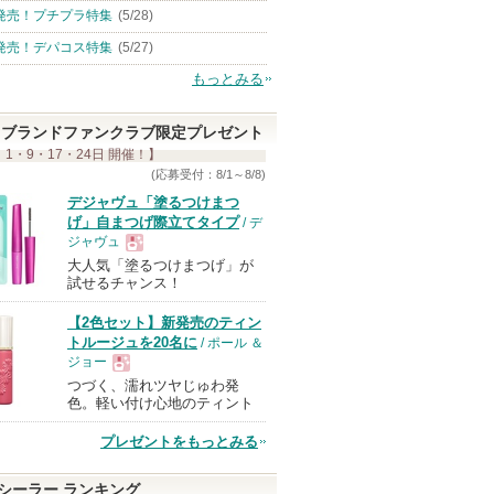
発売！プチプラ特集
(5/28)
発売！デパコス特集
(5/27)
もっとみる
ブランドファンクラブ限定プレゼント
 1・9・17・24日 開催！】
(応募受付：8/1～8/8)
デジャヴュ「塗るつけまつ
げ」自まつげ際立てタイプ
/ デ
ジャヴュ
大人気「塗るつけまつげ」が
現
試せるチャンス！
【2色セット】新発売のティン
品
トルージュを20名に
/ ポール ＆
ジョー
つづく、濡れツヤじゅわ発
現
色。軽い付け心地のティント
プレゼントをもっとみる
品
シーラー ランキング