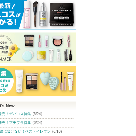
t's New
発売！デパコス特集
(6/24)
発売！プチプラ特集
(6/24)
線に負けない！ベストイレブン
(6/10)