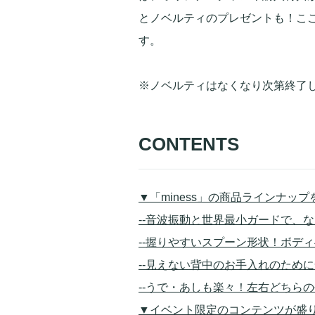
とノベルティのプレゼントも！こ
す。
※ノベルティはなくなり次第終了
CONTENTS
▼「miness」の商品ラインナッ
--音波振動と世界最小ガードで、
--握りやすいスプーン形状！ボデ
--見えない背中のお手入れのため
--うで・あしも楽々！左右どちら
▼イベント限定のコンテンツが盛