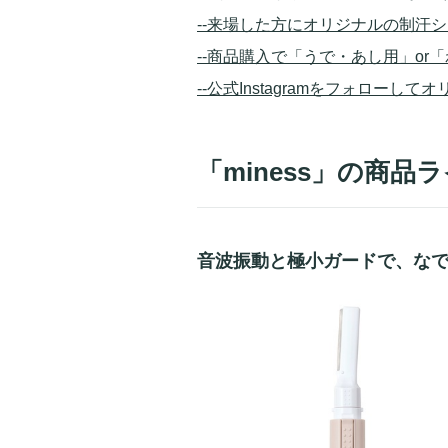
--来場した方にオリジナルの制汗
--商品購入で「うで・あし用」or
--公式Instagramをフォローし
「miness」の商
音波振動と極小ガードで、な