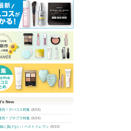
t's New
発売！デパコス特集
(6/24)
発売！プチプラ特集
(6/24)
線に負けない！ベストイレブン
(6/10)