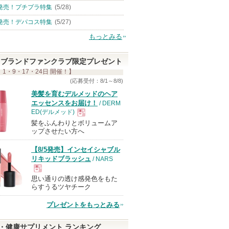
発売！プチプラ特集
(5/28)
発売！デパコス特集
(5/27)
もっとみる
ブランドファンクラブ限定プレゼント
 1・9・17・24日 開催！】
(応募受付：8/1～8/8)
美髪を育むデルメッドのヘア
エッセンスをお届け！
/ DERM
ED(デルメッド)
髪をふんわりとボリュームア
現
ップさせたい方へ
【8/5発売】インセイシャブル
品
リキッドブラッシュ
/ NARS
思い通りの透け感発色をもた
現
らすうるツヤチーク
プレゼントをもっとみる
品
・健康サプリメント ランキング