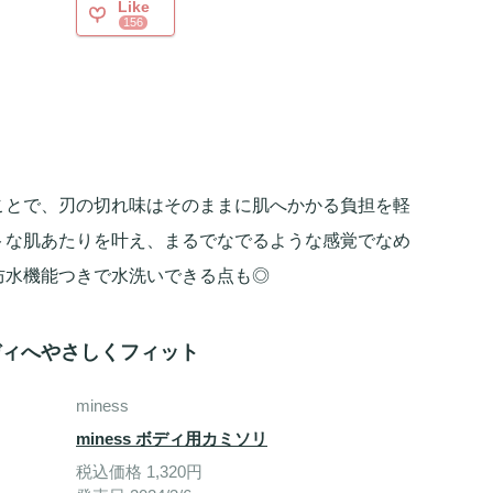
Like
156
ことで、刃の切れ味はそのままに肌へかかる負担を軽
トな肌あたりを叶え、まるでなでるような感覚でなめ
防水機能つきで水洗いできる点も◎
ディへやさしくフィット
miness
miness ボディ用カミソリ
税込価格 1,320円