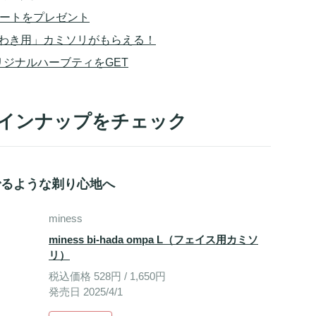
シートをプレゼント
「わき用」カミソリがもらえる！
てオリジナルハーブティをGET
品ラインナップをチェック
でるような剃り心地へ
miness
miness bi-hada ompa L（フェイス用カミソ
リ）
税込価格 528円 / 1,650円
発売日 2025/4/1