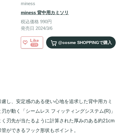
miness
miness 背中用カミソリ
税込価格 990円
発売日 2024/3/6
Like
@cosme SHOPPING
で購入
729
考慮し、安定感のある使い心地を追求した背中用カミ
刃が動く「シームレス フィッティングシステム(R)」
く刃先が当たるように計算された厚みのある約21cm
保管ができるフック形状もポイント。