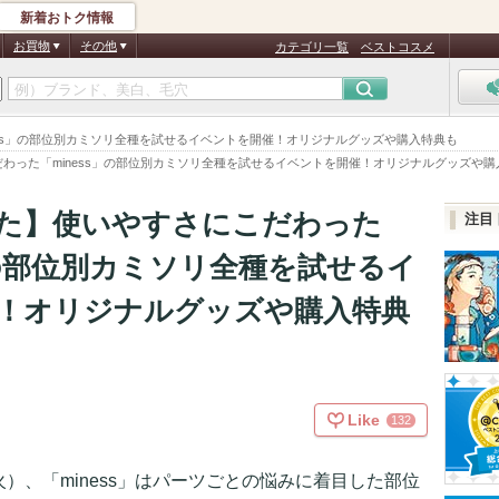
新着おトク情報
お買物
その他
カテゴリ一覧
ベストコスメ
ess」の部位別カミソリ全種を試せるイベントを開催！オリジナルグッズや購入特典も
わった「miness」の部位別カミソリ全種を試せるイベントを開催！オリジナルグッズや購
た】使いやすさにこだわった
注目
」の部位別カミソリ全種を試せるイ
！オリジナルグッズや購入特典
Like
132
（火）、「miness」はパーツごとの悩みに着目した部位