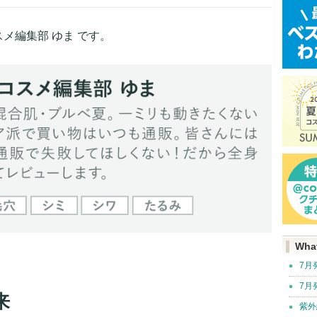
メ編集部 ゆま です。
Wha
7月
7月
来
紫外