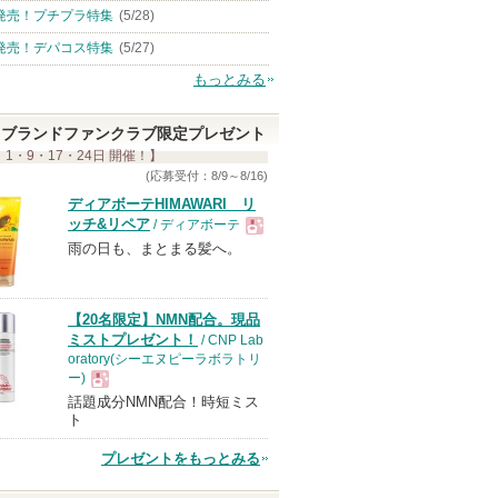
発売！プチプラ特集
(5/28)
発売！デパコス特集
(5/27)
もっとみる
ブランドファンクラブ限定プレゼント
 1・9・17・24日 開催！】
(応募受付：8/9～8/16)
ディアボーテHIMAWARI リ
ッチ&リペア
/ ディアボーテ
雨の日も、まとまる髪へ。
現
品
【20名限定】NMN配合。現品
ミストプレゼント！
/ CNP Lab
oratory(シーエヌピーラボラトリ
ー)
話題成分NMN配合！時短ミス
現
ト
プレゼントをもっとみる
品