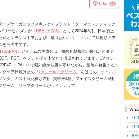
Like
10
ターズオーガニックスキンケアブランド「ダーマエステティック
ビバリーヒルズ」が「
DBH JAPAN
」として2024年5月、日本初上
公式オンランストアおよび、取り扱いクリニックにて14種類のア
ムを発売中です。
H JAPAN
」アイテムの主成分は、抗酸化剤機能が優れたビタミ
EGF、FGF、ペプチド複合体などで構成されています。UVカット
SPF47+・PA+++で紫外線から肌を守りながら、細胞を修復するエ
ングケア日焼け止め『
UVシールドクリーム
』をはじめ、オイルク
ジング、ミスト状化粧水2種、美容液4種、フェイスクリーム4種、
クリーム、リップクリームがラインナップ。
Wha
7月
7月
紫外