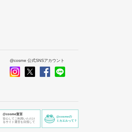
@cosme 公式SNSアカウント
instagram
x
facebook
line
@cosme宣言
@cosmeの
安心してご利用いただけ
ミカエルって？
るサイト運営を目指して