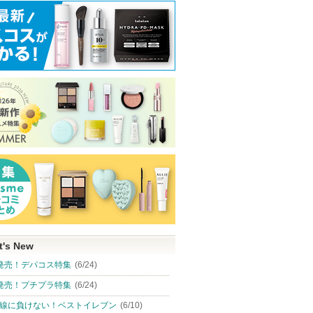
t's New
発売！デパコス特集
(6/24)
発売！プチプラ特集
(6/24)
線に負けない！ベストイレブン
(6/10)