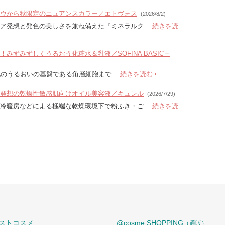
ウから秋限定のニュアンスカラー／エトヴォス
(2026/8/2)
ケア発想と発色の美しさを兼ね備えた『ミネラルク…
続きを読
みずみずしくうるおう化粧水＆乳液／SOFINA BASIC＋
」は、肌のうるおいの基盤である角層細胞まで…
続きを読む
発想の乾燥性敏感肌向けオイル美容液／キュレル
(2026/7/29)
や冷暖房などによる極端な乾燥環境下で粉ふき・ご…
続きを読
ストコスメ
@cosme SHOPPING
（通販）