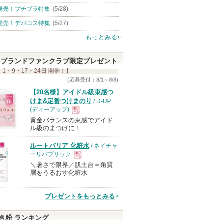
発売！プチプラ特集
(5/28)
発売！デパコス特集
(5/27)
もっとみる
ブランドファンクラブ限定プレゼント
 1・9・17・24日 開催！】
(応募受付：8/1～8/8)
【20名様】アイドル級束感つ
けま&定番つけまのり
/ D-UP
(ディーアップ)
黄金バランスの束感でアイド
現
ル級のまつげに！
ルートバリア 化粧水
/ ネイチャ
品
ーリパブリック
＼暑さで限界／肌土台＝角質
現
層をうるおす化粧水
品
プレゼントをもっとみる
き粉 ランキング