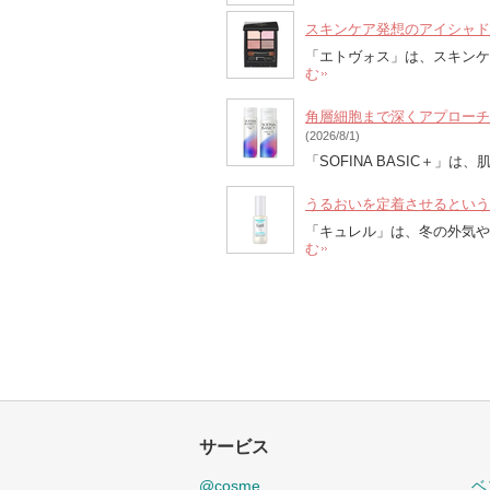
スキンケア発想のアイシャド
「エトヴォス」は、スキン
む
角層細胞まで深くアプローチ！
(2026/8/1)
「SOFINA BASIC＋
うるおいを定着させるという
「キュレル」は、冬の外気
む
サービス
@cosme
ベ