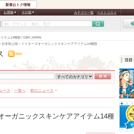
新着おトク情報
お買物
その他
カテゴリ一覧
ベストコスメ
4種類 / DBH JAPAN
>
日本初上陸！ドクターズオーガニックスキンケアアイテム14種類
ス
注目
ュース
一覧へ
前のニュース
オーガニックスキンケアアイテム14種