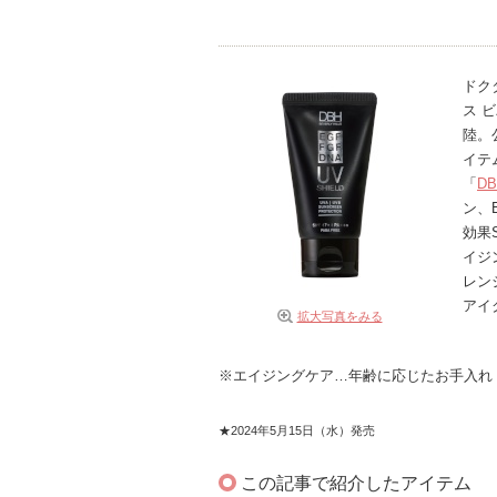
ドク
ス 
陸。
イテ
「
DB
ン、
効果
イジ
レン
アイ
拡大写真をみる
※エイジングケア…年齢に応じたお手入れ
★2024年5月15日（水）発売
この記事で紹介したアイテム