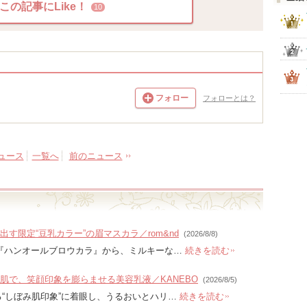
この記事にLike！
10
フォロー
フォローとは？
ュース
一覧へ
前のニュース
す限定“豆乳カラー”の眉マスカラ／rom&nd
(2026/8/8)
カラ『ハンオールブロウカラ』から、ミルキーな…
続きを読む
肌で、笑顔印象を膨らませる美容乳液／KANEBO
(2026/8/5)
る“しぼみ肌印象”に着眼し、うるおいとハリ…
続きを読む